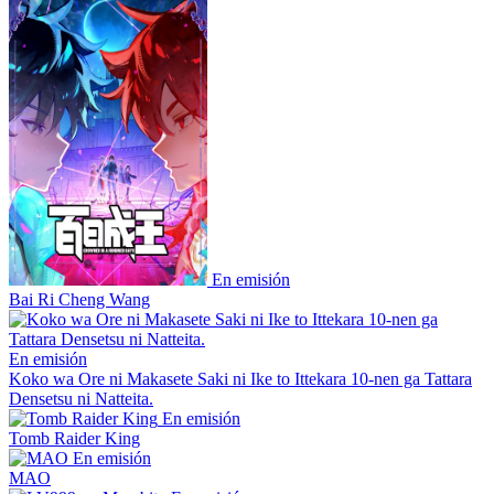
En emisión
Bai Ri Cheng Wang
En emisión
Koko wa Ore ni Makasete Saki ni Ike to Ittekara 10-nen ga Tattara
Densetsu ni Natteita.
En emisión
Tomb Raider King
En emisión
MAO