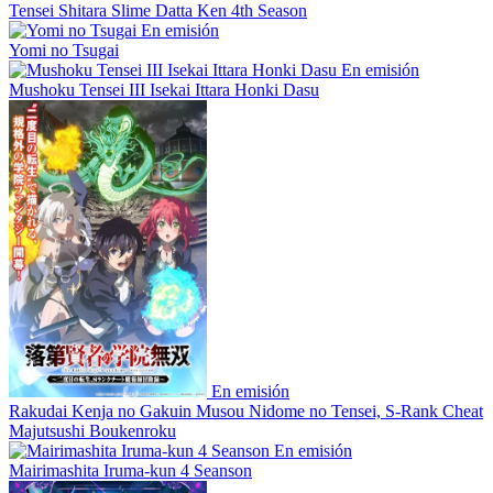
Tensei Shitara Slime Datta Ken 4th Season
En emisión
Yomi no Tsugai
En emisión
Mushoku Tensei III Isekai Ittara Honki Dasu
En emisión
Rakudai Kenja no Gakuin Musou Nidome no Tensei, S-Rank Cheat
Majutsushi Boukenroku
En emisión
Mairimashita Iruma-kun 4 Seanson