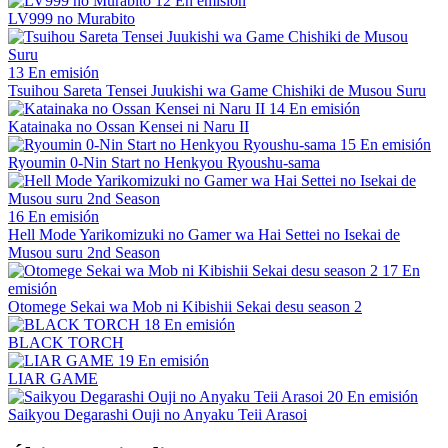
12
En emisión
LV999 no Murabito
13
En emisión
Tsuihou Sareta Tensei Juukishi wa Game Chishiki de Musou Suru
14
En emisión
Katainaka no Ossan Kensei ni Naru II
15
En emisión
Ryoumin 0-Nin Start no Henkyou Ryoushu-sama
16
En emisión
Hell Mode Yarikomizuki no Gamer wa Hai Settei no Isekai de
Musou suru 2nd Season
17
En
emisión
Otomege Sekai wa Mob ni Kibishii Sekai desu season 2
18
En emisión
BLACK TORCH
19
En emisión
LIAR GAME
20
En emisión
Saikyou Degarashi Ouji no Anyaku Teii Arasoi