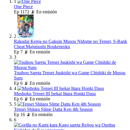
1
One Piece
Ep
1172
📡 En emisión
2
Rakudai Kenja no Gakuin Musou Nidome no Tensei, S-Rank
Cheat Majutsushi Boukenroku
Ep
7
📡 En emisión
3
Tsuihou Sareta Tensei Juukishi wa Game Chishiki de Musou
Suru
Ep
6
📡 En emisión
4
Mushoku Tensei III Isekai Ittara Honki Dasu
Ep
6
📡 En emisión
5
Tensei Shitara Slime Datta Ken 4th Season
Ep
16
📡 En emisión
6