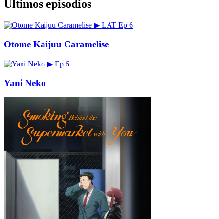
Últimos episodios
▶
LAT
Ep 6
Otome Kaijuu Caramelise
▶
Ep 6
Yani Neko