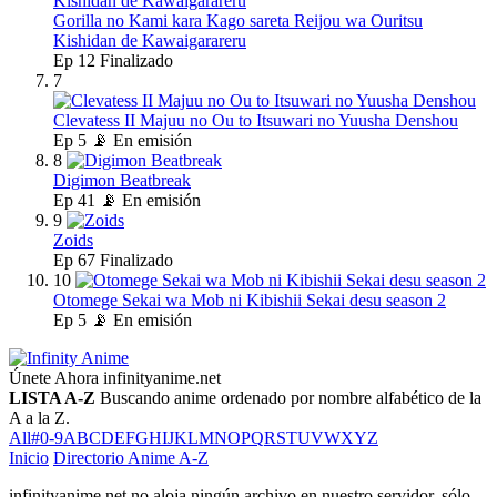
Gorilla no Kami kara Kago sareta Reijou wa Ouritsu
Kishidan de Kawaigarareru
Ep
12
Finalizado
7
Clevatess II Majuu no Ou to Itsuwari no Yuusha Denshou
Ep
5
📡 En emisión
8
Digimon Beatbreak
Ep
41
📡 En emisión
9
Zoids
Ep
67
Finalizado
10
Otomege Sekai wa Mob ni Kibishii Sekai desu season 2
Ep
5
📡 En emisión
Únete Ahora
infinityanime.net
LISTA A-Z
Buscando anime ordenado por nombre alfabético de la
A a la Z.
All
#
0-9
A
B
C
D
E
F
G
H
I
J
K
L
M
N
O
P
Q
R
S
T
U
V
W
X
Y
Z
Inicio
Directorio Anime A-Z
infinityanime.net no aloja ningún archivo en nuestro servidor, sólo