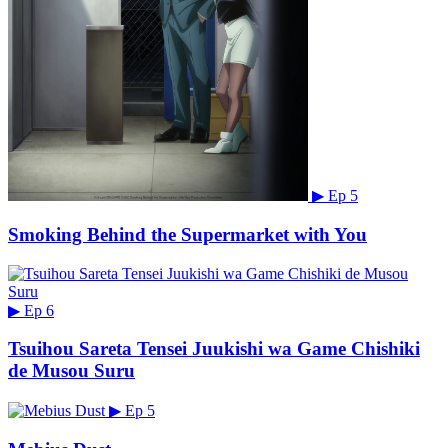
▶
Ep 5
Smoking Behind the Supermarket with You
▶
Ep 6
Tsuihou Sareta Tensei Juukishi wa Game Chishiki
de Musou Suru
▶
Ep 5