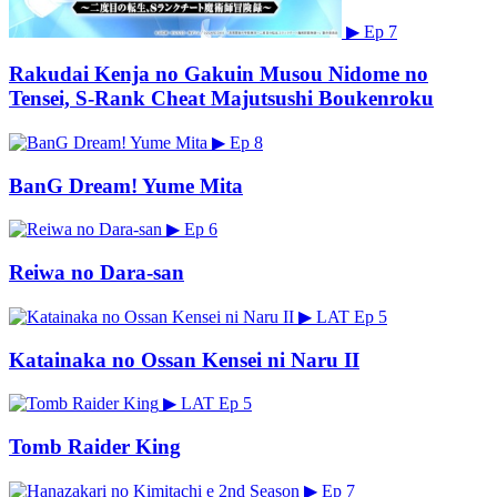
▶
Ep 7
Rakudai Kenja no Gakuin Musou Nidome no
Tensei, S-Rank Cheat Majutsushi Boukenroku
▶
Ep 8
BanG Dream! Yume Mita
▶
Ep 6
Reiwa no Dara-san
▶
LAT
Ep 5
Katainaka no Ossan Kensei ni Naru II
▶
LAT
Ep 5
Tomb Raider King
▶
Ep 7