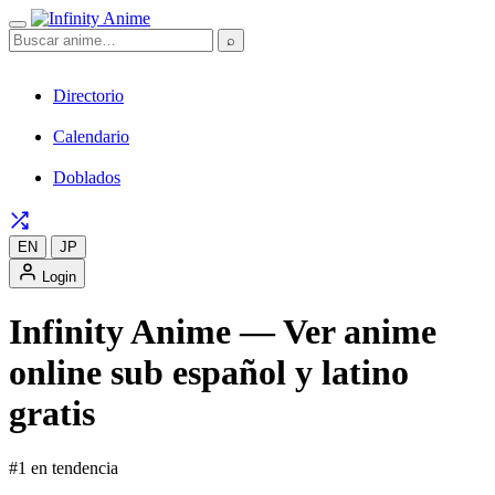
⌕
Directorio
Calendario
Doblados
EN
JP
Login
Infinity Anime — Ver anime
online sub español y latino
gratis
#1 en tendencia