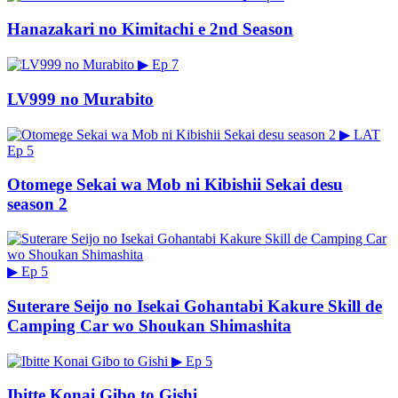
Hanazakari no Kimitachi e 2nd Season
▶
Ep 7
LV999 no Murabito
▶
LAT
Ep 5
Otomege Sekai wa Mob ni Kibishii Sekai desu
season 2
▶
Ep 5
Suterare Seijo no Isekai Gohantabi Kakure Skill de
Camping Car wo Shoukan Shimashita
▶
Ep 5
Ibitte Konai Gibo to Gishi