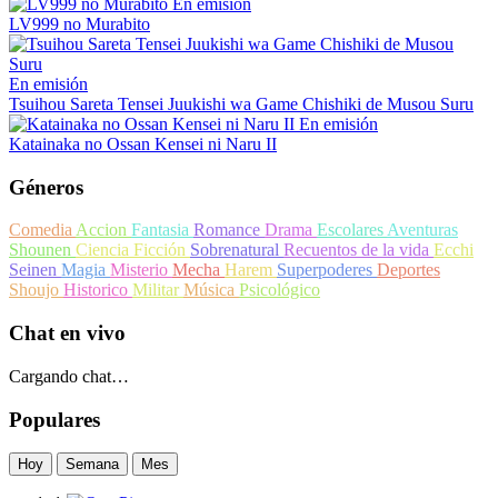
En emisión
LV999 no Murabito
En emisión
Tsuihou Sareta Tensei Juukishi wa Game Chishiki de Musou Suru
En emisión
Katainaka no Ossan Kensei ni Naru II
Géneros
Comedia
Accion
Fantasia
Romance
Drama
Escolares
Aventuras
Shounen
Ciencia Ficción
Sobrenatural
Recuentos de la vida
Ecchi
Seinen
Magia
Misterio
Mecha
Harem
Superpoderes
Deportes
Shoujo
Historico
Militar
Música
Psicológico
Chat en vivo
Cargando chat…
Populares
Hoy
Semana
Mes