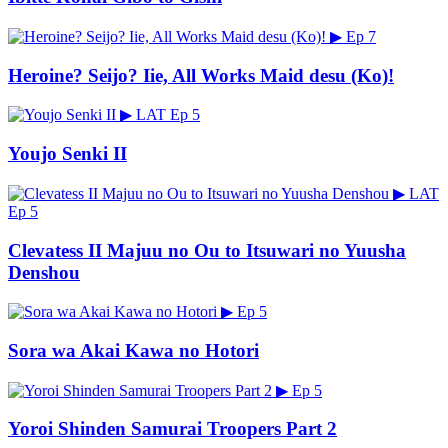
▶
Ep 7
Heroine? Seijo? Iie, All Works Maid desu (Ko)!
▶
LAT
Ep 5
Youjo Senki II
▶
LAT
Ep 5
Clevatess II Majuu no Ou to Itsuwari no Yuusha
Denshou
▶
Ep 5
Sora wa Akai Kawa no Hotori
▶
Ep 5
Yoroi Shinden Samurai Troopers Part 2