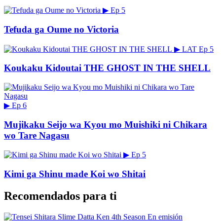
▶
Ep 5
Tefuda ga Oume no Victoria
▶
LAT
Ep 5
Koukaku Kidoutai THE GHOST IN THE SHELL
▶
Ep 6
Mujikaku Seijo wa Kyou mo Muishiki ni Chikara
wo Tare Nagasu
▶
Ep 5
Kimi ga Shinu made Koi wo Shitai
Recomendados para ti
En emisión