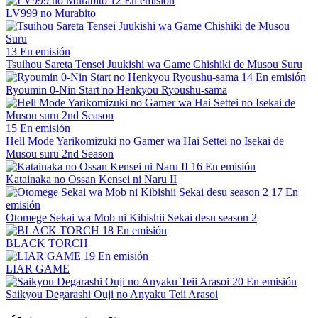
12
En emisión
LV999 no Murabito
13
En emisión
Tsuihou Sareta Tensei Juukishi wa Game Chishiki de Musou Suru
14
En emisión
Ryoumin 0-Nin Start no Henkyou Ryoushu-sama
15
En emisión
Hell Mode Yarikomizuki no Gamer wa Hai Settei no Isekai de
Musou suru 2nd Season
16
En emisión
Katainaka no Ossan Kensei ni Naru II
17
En
emisión
Otomege Sekai wa Mob ni Kibishii Sekai desu season 2
18
En emisión
BLACK TORCH
19
En emisión
LIAR GAME
20
En emisión
Saikyou Degarashi Ouji no Anyaku Teii Arasoi