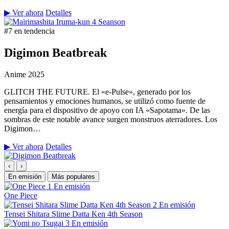
▶ Ver ahora
Detalles
#7 en tendencia
Digimon Beatbreak
Anime
2025
GLITCH THE FUTURE. El «e-Pulse», generado por los
pensamientos y emociones humanos, se utilizó como fuente de
energía para el dispositivo de apoyo con IA «Sapotama». De las
sombras de este notable avance surgen monstruos aterradores. Los
Digimon…
▶ Ver ahora
Detalles
‹
›
En emisión
Más populares
1
En emisión
One Piece
2
En emisión
Tensei Shitara Slime Datta Ken 4th Season
3
En emisión