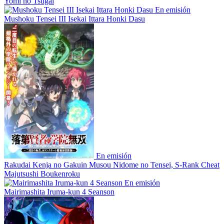
Yomi no Tsugai
En emisión
Mushoku Tensei III Isekai Ittara Honki Dasu
En emisión
Rakudai Kenja no Gakuin Musou Nidome no Tensei, S-Rank Cheat
Majutsushi Boukenroku
En emisión
Mairimashita Iruma-kun 4 Seanson