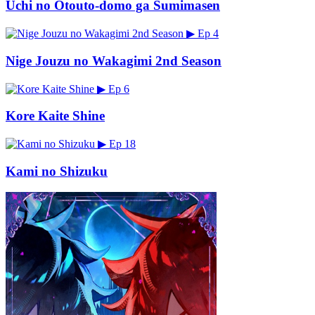
Uchi no Otouto-domo ga Sumimasen
▶
Ep 4
Nige Jouzu no Wakagimi 2nd Season
▶
Ep 6
Kore Kaite Shine
▶
Ep 18
Kami no Shizuku