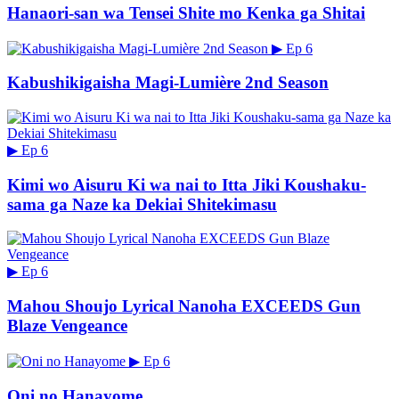
Hanaori-san wa Tensei Shite mo Kenka ga Shitai
▶
Ep 6
Kabushikigaisha Magi-Lumière 2nd Season
▶
Ep 6
Kimi wo Aisuru Ki wa nai to Itta Jiki Koushaku-
sama ga Naze ka Dekiai Shitekimasu
▶
Ep 6
Mahou Shoujo Lyrical Nanoha EXCEEDS Gun
Blaze Vengeance
▶
Ep 6
Oni no Hanayome