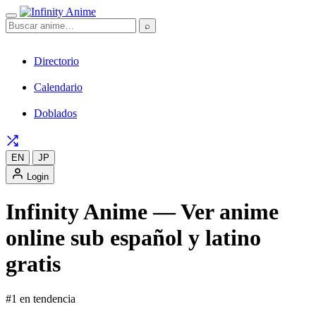
⌕
Directorio
Calendario
Doblados
EN
JP
Login
Infinity Anime — Ver anime
online sub español y latino
gratis
#1 en tendencia