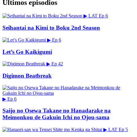
Últimos episodios
▶
LAT
Ep 6
Seihantai na Kimi to Boku 2nd Season
▶
Ep 6
Let’s Go Kaikigumi
▶
Ep 42
Digimon Beatbreak
▶
Ep 6
Saijo no Osewa Takane no Hanadarake na
Meimonkou de Gakuin Ichi no Ojou-sama
▶
LAT
Ep 5