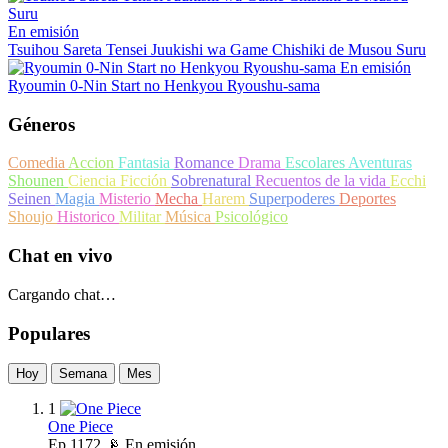
En emisión
Tsuihou Sareta Tensei Juukishi wa Game Chishiki de Musou Suru
En emisión
Ryoumin 0-Nin Start no Henkyou Ryoushu-sama
Géneros
Comedia
Accion
Fantasia
Romance
Drama
Escolares
Aventuras
Shounen
Ciencia Ficción
Sobrenatural
Recuentos de la vida
Ecchi
Seinen
Magia
Misterio
Mecha
Harem
Superpoderes
Deportes
Shoujo
Historico
Militar
Música
Psicológico
Chat en vivo
Cargando chat…
Populares
Hoy
Semana
Mes
1
One Piece
Ep
1172
📡 En emisión