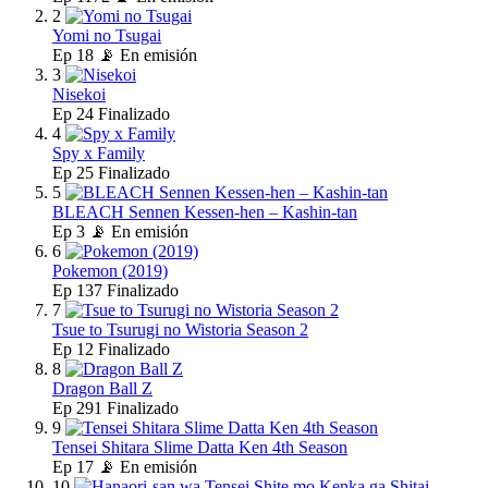
2
Yomi no Tsugai
Ep
18
📡 En emisión
3
Nisekoi
Ep
24
Finalizado
4
Spy x Family
Ep
25
Finalizado
5
BLEACH Sennen Kessen-hen – Kashin-tan
Ep
3
📡 En emisión
6
Pokemon (2019)
Ep
137
Finalizado
7
Tsue to Tsurugi no Wistoria Season 2
Ep
12
Finalizado
8
Dragon Ball Z
Ep
291
Finalizado
9
Tensei Shitara Slime Datta Ken 4th Season
Ep
17
📡 En emisión
10