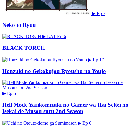
▶
Ep 7
Neko to Ryuu
▶
LAT
Ep 6
BLACK TORCH
▶
Ep 17
Honzuki no Gekokujou Ryoushu no Youjo
▶
Ep 6
Hell Mode Yarikomizuki no Gamer wa Hai Settei no
Isekai de Musou suru 2nd Season
▶
Ep 6