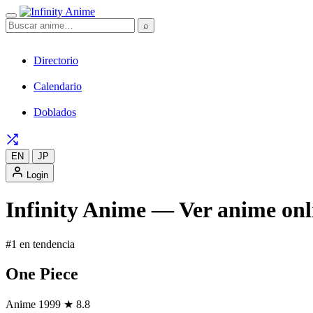
⌕
Directorio
Calendario
Doblados
EN
JP
Login
Infinity Anime — Ver anime onli
#1 en tendencia
One Piece
Anime
1999
★ 8.8