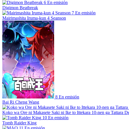
6
En emisión
Digimon Beatbreak
7
En emisión
Mairimashita Iruma-kun 4 Seanson
8
En emisión
Bai Ri Cheng Wang
Koko wa Ore ni Makasete Saki ni Ike to Ittekara 10-nen ga Tattara De
10
En emisión
Tomb Raider King
11
En emisión