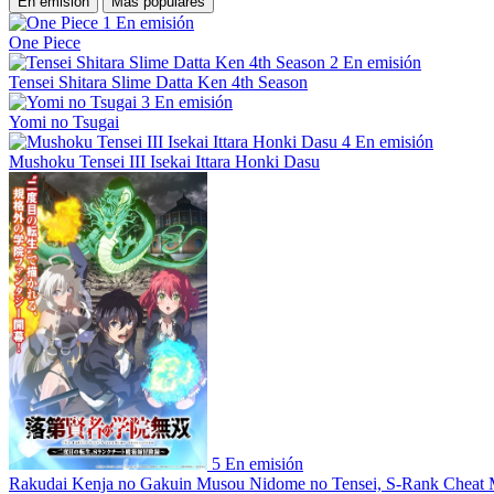
En emisión
Más populares
1
En emisión
One Piece
2
En emisión
Tensei Shitara Slime Datta Ken 4th Season
3
En emisión
Yomi no Tsugai
4
En emisión
Mushoku Tensei III Isekai Ittara Honki Dasu
5
En emisión
Rakudai Kenja no Gakuin Musou Nidome no Tensei, S-Rank Cheat 