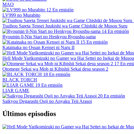
MAO
12
En emisión
LV999 no Murabito
Tsuihou Sareta Tensei Juukishi wa Game Chishiki de Musou Suru
14
En emisión
Ryoumin 0-Nin Start no Henkyou Ryoushu-sama
15
En emisión
Katainaka no Ossan Kensei ni Naru II
Hell Mode Yarikomizuki no Gamer wa Hai Settei no Isekai de Musou
17
En emi
Otomege Sekai wa Mob ni Kibishii Sekai desu season 2
18
En emisión
BLACK TORCH
19
En emisión
LIAR GAME
20
En emisión
Saikyou Degarashi Ouji no Anyaku Teii Arasoi
Últimos episodios