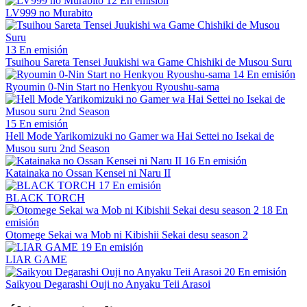
12
En emisión
LV999 no Murabito
13
En emisión
Tsuihou Sareta Tensei Juukishi wa Game Chishiki de Musou Suru
14
En emisión
Ryoumin 0-Nin Start no Henkyou Ryoushu-sama
15
En emisión
Hell Mode Yarikomizuki no Gamer wa Hai Settei no Isekai de
Musou suru 2nd Season
16
En emisión
Katainaka no Ossan Kensei ni Naru II
17
En emisión
BLACK TORCH
18
En
emisión
Otomege Sekai wa Mob ni Kibishii Sekai desu season 2
19
En emisión
LIAR GAME
20
En emisión
Saikyou Degarashi Ouji no Anyaku Teii Arasoi