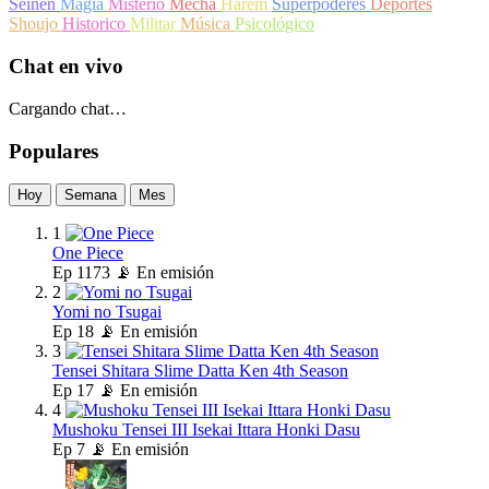
Seinen
Magia
Misterio
Mecha
Harem
Superpoderes
Deportes
Shoujo
Historico
Militar
Música
Psicológico
Chat en vivo
Cargando chat…
Populares
Hoy
Semana
Mes
1
One Piece
Ep
1173
📡 En emisión
2
Yomi no Tsugai
Ep
18
📡 En emisión
3
Tensei Shitara Slime Datta Ken 4th Season
Ep
17
📡 En emisión
4
Mushoku Tensei III Isekai Ittara Honki Dasu
Ep
7
📡 En emisión