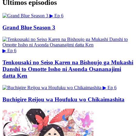
Últimos episodios
▶
Ep 6
Grand Blue Season 3
▶
Ep 6
Tenkousaki no Seiso Karen na Bishoujo ga Mukashi
Danshi to Omotte Issho ni Asonda Osananajimi
datta Ken
▶
Ep 6
Buchigire Reijou wa Houfuku wo Chikaimashita