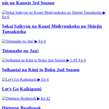
nin no Kanojo 3rd Season
▶
Ep 6
Sekai Saikyou no Kouei Meikyuukoku no Shinjin
Tansakusha
▶
Ep 6
Tetsunabe no Jan!
▶
LAT
Ep 6
Seihantai na Kimi to Boku 2nd Season
▶
Ep 6
Let’s Go Kaikigumi
▶
Ep 42
Digimon Beatbreak