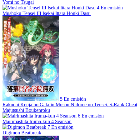
Yomi no Tsugai
4
En emisión
Mushoku Tensei III Isekai Ittara Honki Dasu
5
En emisión
Rakudai Kenja no Gakuin Musou Nidome no Tensei, S-Rank Cheat
Majutsushi Boukenroku
6
En emisión
Mairimashita Iruma-kun 4 Seanson
7
En emisión
Digimon Beatbreak