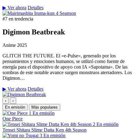
▶ Ver ahora
Detalles
#7 en tendencia
Digimon Beatbreak
Anime
2025
GLITCH THE FUTURE. El «e-Pulse», generado por los
pensamientos y emociones humanos, se utilizó como fuente de
energía para el dispositivo de apoyo con IA «Sapotama». De las
sombras de este notable avance surgen monstruos aterradores. Los
Digimon…
▶ Ver ahora
Detalles
‹
›
En emisión
Más populares
1
En emisión
One Piece
2
En emisión
Tensei Shitara Slime Datta Ken 4th Season
3
En emisión