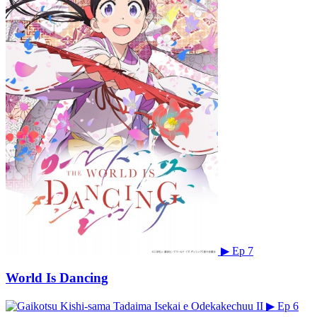
▶
Ep 7
World Is Dancing
▶
Ep 6