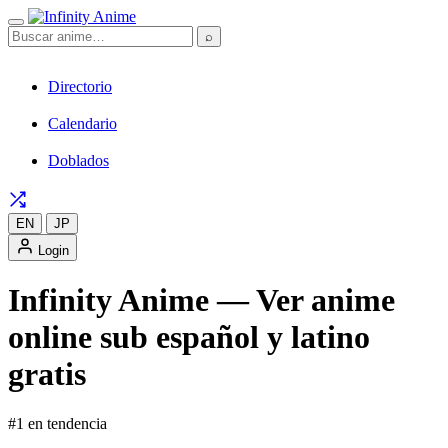
⌕
Directorio
Calendario
Doblados
EN
JP
Login
Infinity Anime — Ver anime
online sub español y latino
gratis
#1 en tendencia