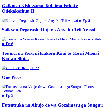
Gaikotsu Kishi-sama Tadaima Isekai e
Odekakechuu II
▶
Ep 6
Saikyou Degarashi Ouji no Anyaku Teii Arasoi
▶
Ep 6
Toumei na Yoru ni Kakeru Kimi to Me ni Mienai
Koi wo Shita.
▶
Ep 1173
One Piece
▶
Ep 5
Futsutsuka na Akujo de wa Gozaimasu ga Suuguu