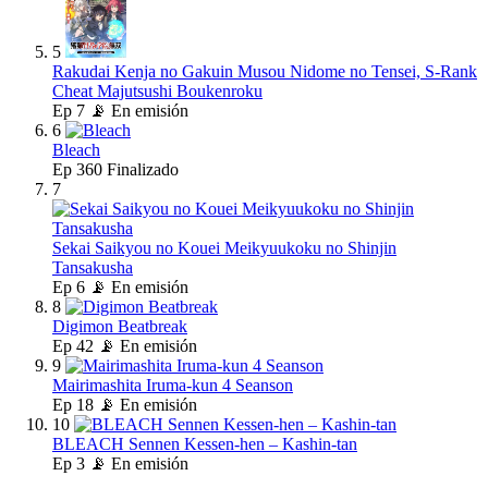
5
Rakudai Kenja no Gakuin Musou Nidome no Tensei, S-Rank
Cheat Majutsushi Boukenroku
Ep
7
📡 En emisión
6
Bleach
Ep
360
Finalizado
7
Sekai Saikyou no Kouei Meikyuukoku no Shinjin
Tansakusha
Ep
6
📡 En emisión
8
Digimon Beatbreak
Ep
42
📡 En emisión
9
Mairimashita Iruma-kun 4 Seanson
Ep
18
📡 En emisión
10
BLEACH Sennen Kessen-hen – Kashin-tan
Ep
3
📡 En emisión