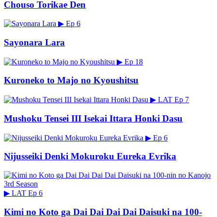
Chouso Torikae Den
▶
Ep 6
Sayonara Lara
▶
Ep 18
Kuroneko to Majo no Kyoushitsu
▶
LAT
Ep 7
Mushoku Tensei III Isekai Ittara Honki Dasu
▶
Ep 6
Nijusseiki Denki Mokuroku Eureka Evrika
▶
LAT
Ep 6
Kimi no Koto ga Dai Dai Dai Dai Daisuki na 100-