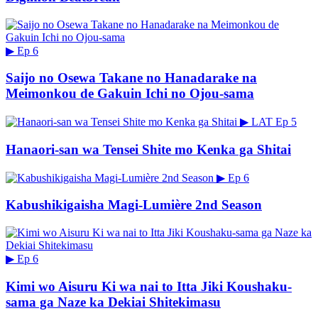
▶
Ep 6
Saijo no Osewa Takane no Hanadarake na
Meimonkou de Gakuin Ichi no Ojou-sama
▶
LAT
Ep 5
Hanaori-san wa Tensei Shite mo Kenka ga Shitai
▶
Ep 6
Kabushikigaisha Magi-Lumière 2nd Season
▶
Ep 6
Kimi wo Aisuru Ki wa nai to Itta Jiki Koushaku-
sama ga Naze ka Dekiai Shitekimasu