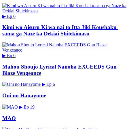
▶
Ep 6
Kimi wo Aisuru Ki wa nai to Itta Jiki Koushaku-
sama ga Naze ka Dekiai Shitekimasu
▶
Ep 6
Mahou Shoujo Lyrical Nanoha EXCEEDS Gun
Blaze Vengeance
▶
Ep 6
Oni no Hanayome
▶
Ep 19
MAO