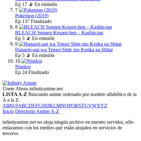
Ep
17
📡 En emisión
7
Pokemon (2019)
Ep
137
Finalizado
8
BLEACH Sennen Kessen-hen – Kashin-tan
Ep
3
📡 En emisión
9
Hanaori-san wa Tensei Shite mo Kenka ga Shitai
Ep
5
📡 En emisión
10
Nisekoi
Ep
24
Finalizado
Únete Ahora
infinityanime.net
LISTA A-Z
Buscando anime ordenado por nombre alfabético de la
A a la Z.
All
#
0-9
A
B
C
D
E
F
G
H
I
J
K
L
M
N
O
P
Q
R
S
T
U
V
W
X
Y
Z
Inicio
Directorio Anime A-Z
infinityanime.net no aloja ningún archivo en nuestro servidor, sólo
enlazamos con los medios que están alojados en servicios de
terceros.