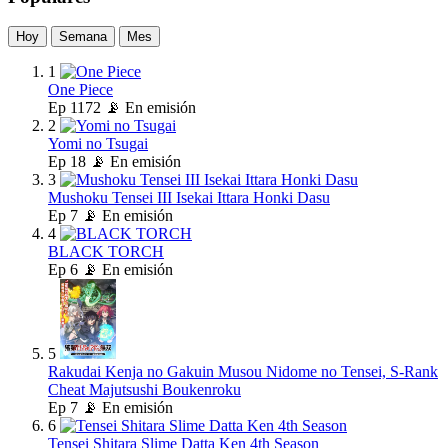
Hoy
Semana
Mes
1
One Piece
Ep
1172
📡 En emisión
2
Yomi no Tsugai
Ep
18
📡 En emisión
3
Mushoku Tensei III Isekai Ittara Honki Dasu
Ep
7
📡 En emisión
4
BLACK TORCH
Ep
6
📡 En emisión
5
Rakudai Kenja no Gakuin Musou Nidome no Tensei, S-Rank
Cheat Majutsushi Boukenroku
Ep
7
📡 En emisión
6
Tensei Shitara Slime Datta Ken 4th Season