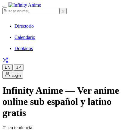
⌕
Directorio
Calendario
Doblados
EN
JP
Login
Infinity Anime — Ver anime
online sub español y latino
gratis
#1 en tendencia