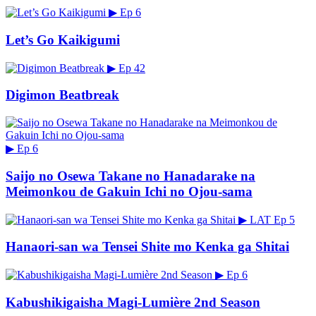
▶
Ep 6
Let’s Go Kaikigumi
▶
Ep 42
Digimon Beatbreak
▶
Ep 6
Saijo no Osewa Takane no Hanadarake na
Meimonkou de Gakuin Ichi no Ojou-sama
▶
LAT
Ep 5
Hanaori-san wa Tensei Shite mo Kenka ga Shitai
▶
Ep 6
Kabushikigaisha Magi-Lumière 2nd Season