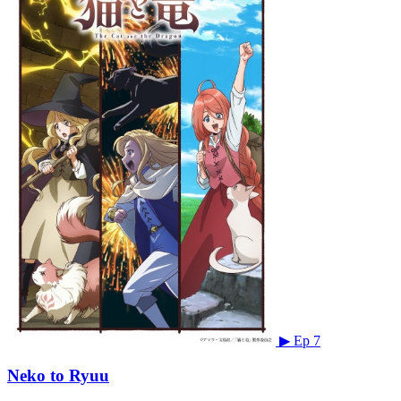
▶
Ep 7
Neko to Ryuu