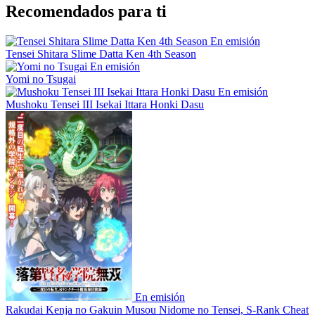
Recomendados para ti
En emisión
Tensei Shitara Slime Datta Ken 4th Season
En emisión
Yomi no Tsugai
En emisión
Mushoku Tensei III Isekai Ittara Honki Dasu
En emisión
Rakudai Kenja no Gakuin Musou Nidome no Tensei, S-Rank Cheat