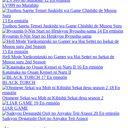
12
En emisión
LV999 no Murabito
13
En emisión
Tsuihou Sareta Tensei Juukishi wa Game Chishiki de Musou Suru
14
En emisión
Ryoumin 0-Nin Start no Henkyou Ryoushu-sama
15
En emisión
Hell Mode Yarikomizuki no Gamer wa Hai Settei no Isekai de
Musou suru 2nd Season
16
En emisión
Katainaka no Ossan Kensei ni Naru II
17
En emisión
BLACK TORCH
18
En
emisión
Otomege Sekai wa Mob ni Kibishii Sekai desu season 2
19
En emisión
LIAR GAME
20
En emisión
Saikyou Degarashi Ouji no Anyaku Teii Arasoi