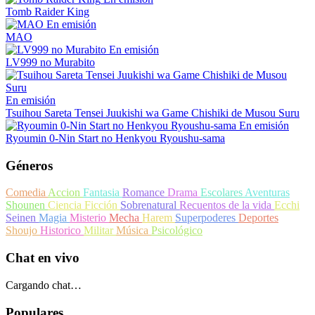
Tomb Raider King
En emisión
MAO
En emisión
LV999 no Murabito
En emisión
Tsuihou Sareta Tensei Juukishi wa Game Chishiki de Musou Suru
En emisión
Ryoumin 0-Nin Start no Henkyou Ryoushu-sama
Géneros
Comedia
Accion
Fantasia
Romance
Drama
Escolares
Aventuras
Shounen
Ciencia Ficción
Sobrenatural
Recuentos de la vida
Ecchi
Seinen
Magia
Misterio
Mecha
Harem
Superpoderes
Deportes
Shoujo
Historico
Militar
Música
Psicológico
Chat en vivo
Cargando chat…
Populares