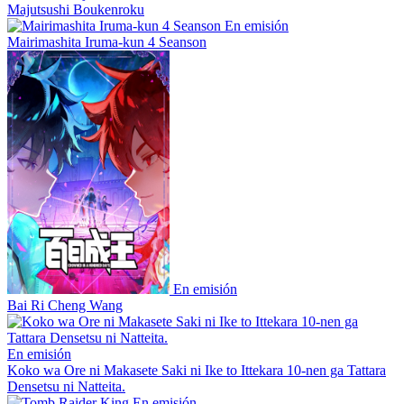
Majutsushi Boukenroku
En emisión
Mairimashita Iruma-kun 4 Seanson
En emisión
Bai Ri Cheng Wang
En emisión
Koko wa Ore ni Makasete Saki ni Ike to Ittekara 10-nen ga Tattara
Densetsu ni Natteita.
En emisión