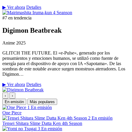
▶ Ver ahora
Detalles
#7 en tendencia
Digimon Beatbreak
Anime
2025
GLITCH THE FUTURE. El «e-Pulse», generado por los
pensamientos y emociones humanos, se utilizó como fuente de
energía para el dispositivo de apoyo con IA «Sapotama». De las
sombras de este notable avance surgen monstruos aterradores. Los
Digimon…
▶ Ver ahora
Detalles
‹
›
En emisión
Más populares
1
En emisión
One Piece
2
En emisión
Tensei Shitara Slime Datta Ken 4th Season
3
En emisión