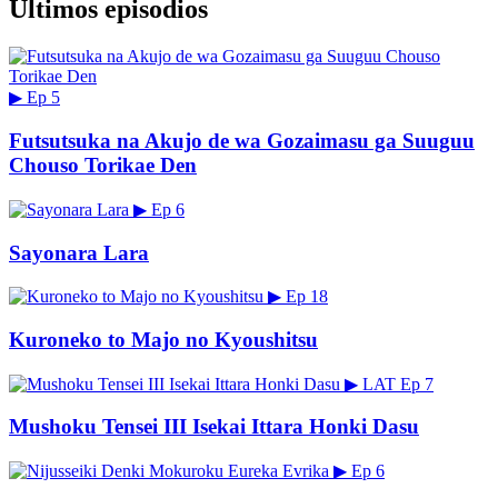
Últimos episodios
▶
Ep 5
Futsutsuka na Akujo de wa Gozaimasu ga Suuguu
Chouso Torikae Den
▶
Ep 6
Sayonara Lara
▶
Ep 18
Kuroneko to Majo no Kyoushitsu
▶
LAT
Ep 7
Mushoku Tensei III Isekai Ittara Honki Dasu
▶
Ep 6