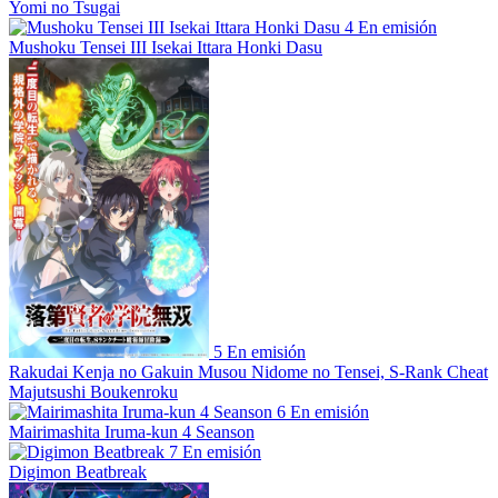
Yomi no Tsugai
4
En emisión
Mushoku Tensei III Isekai Ittara Honki Dasu
5
En emisión
Rakudai Kenja no Gakuin Musou Nidome no Tensei, S-Rank Cheat
Majutsushi Boukenroku
6
En emisión
Mairimashita Iruma-kun 4 Seanson
7
En emisión
Digimon Beatbreak