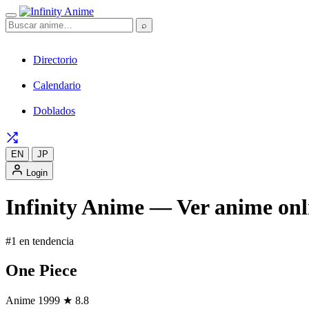
⌕
Directorio
Calendario
Doblados
EN
JP
Login
Infinity Anime — Ver anime onli
#1 en tendencia
One Piece
Anime
1999
★ 8.8