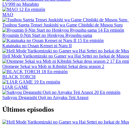
LV999 no Murabito
12
En emisión
MAO
Tsuihou Sareta Tensei Juukishi wa Game Chishiki de Musou Suru
14
En emisión
Ryoumin 0-Nin Start no Henkyou Ryoushu-sama
15
En emisión
Katainaka no Ossan Kensei ni Naru II
Hell Mode Yarikomizuki no Gamer wa Hai Settei no Isekai de Musou
17
En emi
Otomege Sekai wa Mob ni Kibishii Sekai desu season 2
18
En emisión
BLACK TORCH
19
En emisión
LIAR GAME
20
En emisión
Saikyou Degarashi Ouji no Anyaku Teii Arasoi
Últimos episodios