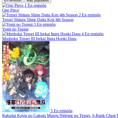
En emisión
Más populares
1
En emisión
One Piece
2
En emisión
Tensei Shitara Slime Datta Ken 4th Season
3
En emisión
Yomi no Tsugai
4
En emisión
Mushoku Tensei III Isekai Ittara Honki Dasu
5
En emisión
Rakudai Kenja no Gakuin Musou Nidome no Tensei, S-Rank Cheat 