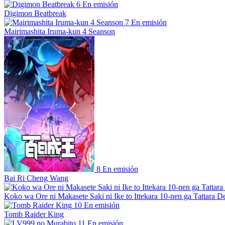
6
En emisión
Digimon Beatbreak
7
En emisión
Mairimashita Iruma-kun 4 Seanson
8
En emisión
Bai Ri Cheng Wang
Koko wa Ore ni Makasete Saki ni Ike to Ittekara 10-nen ga Tattara De
10
En emisión
Tomb Raider King
11
En emisión