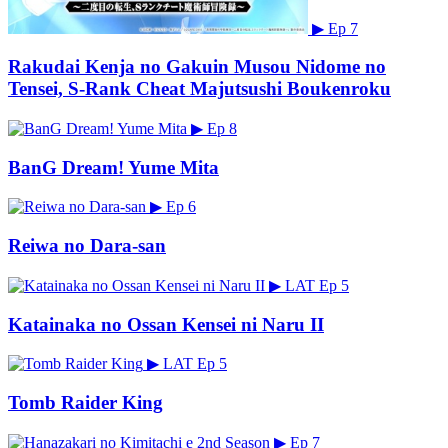
▶
Ep 7
Rakudai Kenja no Gakuin Musou Nidome no
Tensei, S-Rank Cheat Majutsushi Boukenroku
▶
Ep 8
BanG Dream! Yume Mita
▶
Ep 6
Reiwa no Dara-san
▶
LAT
Ep 5
Katainaka no Ossan Kensei ni Naru II
▶
LAT
Ep 5
Tomb Raider King
▶
Ep 7