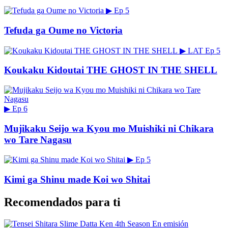
▶
Ep 5
Tefuda ga Oume no Victoria
▶
LAT
Ep 5
Koukaku Kidoutai THE GHOST IN THE SHELL
▶
Ep 6
Mujikaku Seijo wa Kyou mo Muishiki ni Chikara
wo Tare Nagasu
▶
Ep 5
Kimi ga Shinu made Koi wo Shitai
Recomendados para ti
En emisión