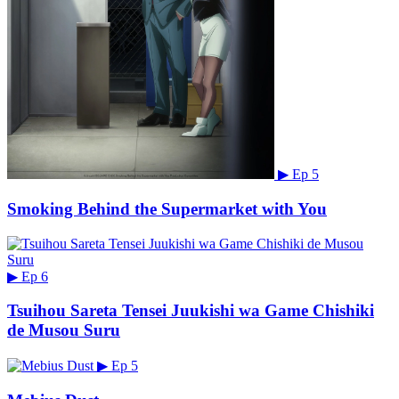
▶
Ep 5
Smoking Behind the Supermarket with You
▶
Ep 6
Tsuihou Sareta Tensei Juukishi wa Game Chishiki
de Musou Suru
▶
Ep 5