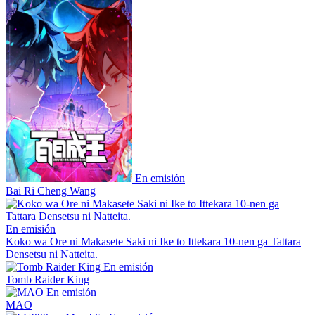
En emisión
Bai Ri Cheng Wang
En emisión
Koko wa Ore ni Makasete Saki ni Ike to Ittekara 10-nen ga Tattara
Densetsu ni Natteita.
En emisión
Tomb Raider King
En emisión
MAO