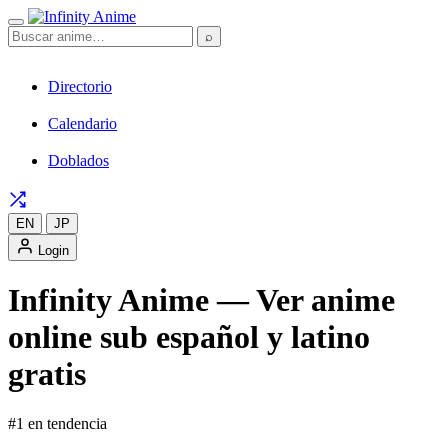
⌕
Directorio
Calendario
Doblados
EN
JP
Login
Infinity Anime — Ver anime
online sub español y latino
gratis
#1 en tendencia