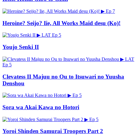
▶
Ep 7
Heroine? Seijo? Iie, All Works Maid desu (Ko)!
▶
LAT
Ep 5
Youjo Senki II
▶
LAT
Ep 5
Clevatess II Majuu no Ou to Itsuwari no Yuusha
Denshou
▶
Ep 5
Sora wa Akai Kawa no Hotori
▶
Ep 5
Yoroi Shinden Samurai Troopers Part 2