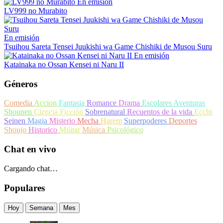
En emisión
LV999 no Murabito
En emisión
Tsuihou Sareta Tensei Juukishi wa Game Chishiki de Musou Suru
En emisión
Katainaka no Ossan Kensei ni Naru II
Géneros
Comedia
Accion
Fantasia
Romance
Drama
Escolares
Aventuras
Shounen
Ciencia Ficción
Sobrenatural
Recuentos de la vida
Ecchi
Seinen
Magia
Misterio
Mecha
Harem
Superpoderes
Deportes
Shoujo
Historico
Militar
Música
Psicológico
Chat en vivo
Cargando chat…
Populares
Hoy
Semana
Mes