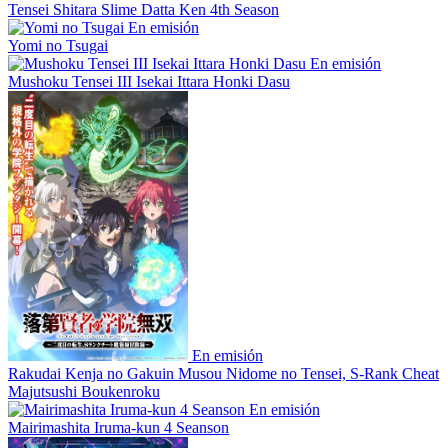
Tensei Shitara Slime Datta Ken 4th Season
En emisión
Yomi no Tsugai
En emisión
Mushoku Tensei III Isekai Ittara Honki Dasu
En emisión
Rakudai Kenja no Gakuin Musou Nidome no Tensei, S-Rank Cheat
Majutsushi Boukenroku
En emisión
Mairimashita Iruma-kun 4 Seanson