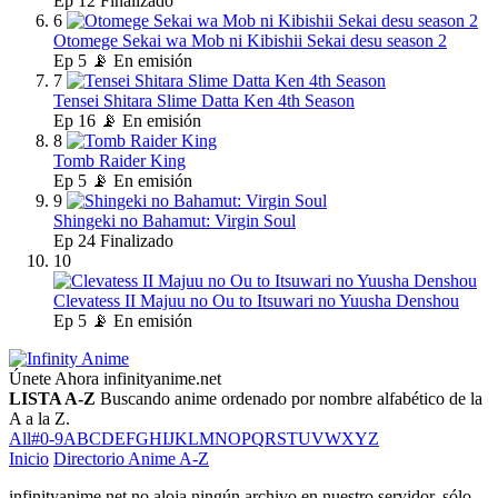
Ep
12
Finalizado
6
Otomege Sekai wa Mob ni Kibishii Sekai desu season 2
Ep
5
📡 En emisión
7
Tensei Shitara Slime Datta Ken 4th Season
Ep
16
📡 En emisión
8
Tomb Raider King
Ep
5
📡 En emisión
9
Shingeki no Bahamut: Virgin Soul
Ep
24
Finalizado
10
Clevatess II Majuu no Ou to Itsuwari no Yuusha Denshou
Ep
5
📡 En emisión
Únete Ahora
infinityanime.net
LISTA A-Z
Buscando anime ordenado por nombre alfabético de la
A a la Z.
All
#
0-9
A
B
C
D
E
F
G
H
I
J
K
L
M
N
O
P
Q
R
S
T
U
V
W
X
Y
Z
Inicio
Directorio Anime A-Z
infinityanime.net no aloja ningún archivo en nuestro servidor, sólo