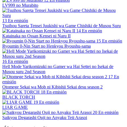
12
En emisión
LV999 no Murabito
13
En emisión
Tsuihou Sareta Tensei Juukishi wa Game Chishiki de Musou Suru
14
En emisión
Katainaka no Ossan Kensei ni Naru II
15
En emisión
Ryoumin 0-Nin Start no Henkyou Ryoushu-sama
16
En emisión
Hell Mode Yarikomizuki no Gamer wa Hai Settei no Isekai de
Musou suru 2nd Season
17
En
emisión
Otomege Sekai wa Mob ni Kibishii Sekai desu season 2
18
En emisión
BLACK TORCH
19
En emisión
LIAR GAME
20
En emisión
Saikyou Degarashi Ouji no Anyaku Teii Arasoi