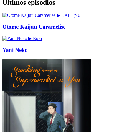
Últimos episodios
▶
LAT
Ep 6
Otome Kaijuu Caramelise
▶
Ep 6
Yani Neko