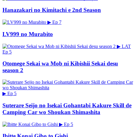
Hanazakari no Kimitachi e 2nd Season
▶
Ep 7
LV999 no Murabito
▶
LAT
Ep 5
Otomege Sekai wa Mob ni Kibishii Sekai desu
season 2
▶
Ep 5
Suterare Seijo no Isekai Gohantabi Kakure Skill de
Camping Car wo Shoukan Shimashita
▶
Ep 5
Ibitte Konai Gibo to Gishi