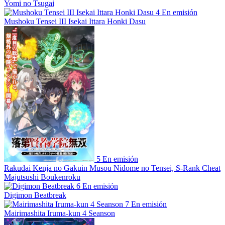
Yomi no Tsugai
4
En emisión
Mushoku Tensei III Isekai Ittara Honki Dasu
5
En emisión
Rakudai Kenja no Gakuin Musou Nidome no Tensei, S-Rank Cheat
Majutsushi Boukenroku
6
En emisión
Digimon Beatbreak
7
En emisión
Mairimashita Iruma-kun 4 Seanson