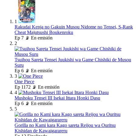
1
Rakudai Kenja no Gakuin Musou Nidome no Tensei, S-Rank
Cheat Majutsushi Boukenroku
Ep
7
📡 En emisión
2
Tsuihou Sareta Tensei Juukishi wa Game Chishiki de Musou
Suru
Ep
6
📡 En emisión
3
One Piece
Ep
1172
📡 En emisión
4
Mushoku Tensei III Isekai Ittara Honki Dasu
Ep
6
📡 En emisión
5
Gorilla no Kami kara Kago sareta Reijou wa Ouritsu
Kishidan de Kawaigarareru