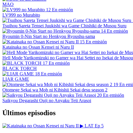
MAO
12
En emisión
LV999 no Murabito
Tsuihou Sareta Tensei Juukishi wa Game Chishiki de Musou Suru
14
En emisión
Ryoumin 0-Nin Start no Henkyou Ryoushu-sama
15
En emisión
Katainaka no Ossan Kensei ni Naru II
Hell Mode Yarikomizuki no Gamer wa Hai Settei no Isekai de Musou
17
En emisión
BLACK TORCH
18
En emisión
LIAR GAME
19
En emi
Otomege Sekai wa Mob ni Kibishii Sekai desu season 2
20
En emisión
Saikyou Degarashi Ouji no Anyaku Teii Arasoi
Últimos episodios
▶
LAT
Ep 5