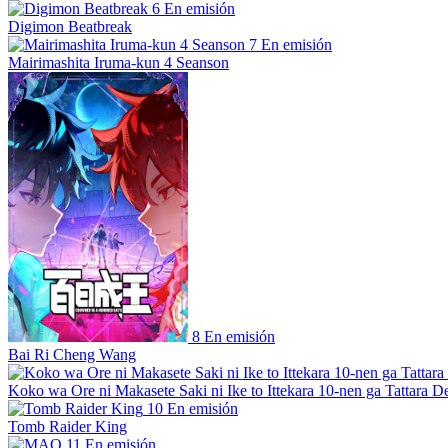
6
En emisión
Digimon Beatbreak
7
En emisión
Mairimashita Iruma-kun 4 Seanson
8
En emisión
Bai Ri Cheng Wang
Koko wa Ore ni Makasete Saki ni Ike to Ittekara 10-nen ga Tattara De
10
En emisión
Tomb Raider King
11
En emisión