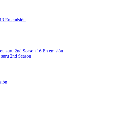
13
En emisión
16
En emisión
 suru 2nd Season
sión