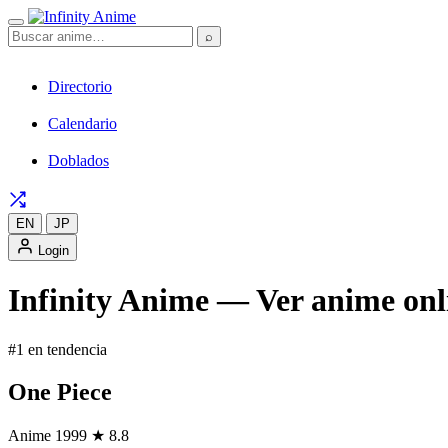
⌕
Directorio
Calendario
Doblados
EN
JP
Login
Infinity Anime — Ver anime onli
#1 en tendencia
One Piece
Anime
1999
★ 8.8