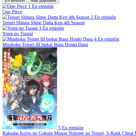
En emisión
Más populares
1
En emisión
One Piece
2
En emisión
Tensei Shitara Slime Datta Ken 4th Season
3
En emisión
Yomi no Tsugai
4
En emisión
Mushoku Tensei III Isekai Ittara Honki Dasu
5
En emisión
Rakudai Kenja no Gakuin Musou Nidome no Tensei, S-Rank Cheat 