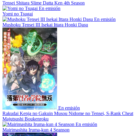
Tensei Shitara Slime Datta Ken 4th Season
En emisión
Yomi no Tsugai
En emisión
Mushoku Tensei III Isekai Ittara Honki Dasu
En emisión
Rakudai Kenja no Gakuin Musou Nidome no Tensei, S-Rank Cheat
Majutsushi Boukenroku
En emisión
Mairimashita Iruma-kun 4 Seanson