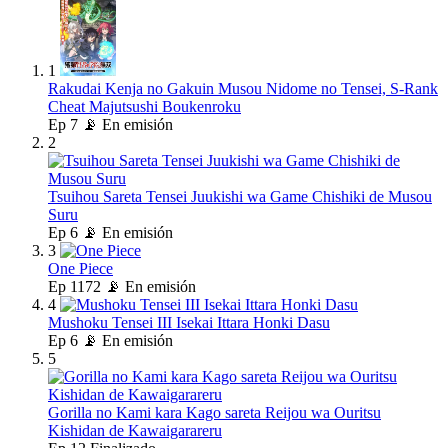
1
Rakudai Kenja no Gakuin Musou Nidome no Tensei, S-Rank
Cheat Majutsushi Boukenroku
Ep
7
📡 En emisión
2
Tsuihou Sareta Tensei Juukishi wa Game Chishiki de Musou
Suru
Ep
6
📡 En emisión
3
One Piece
Ep
1172
📡 En emisión
4
Mushoku Tensei III Isekai Ittara Honki Dasu
Ep
6
📡 En emisión
5
Gorilla no Kami kara Kago sareta Reijou wa Ouritsu
Kishidan de Kawaigarareru