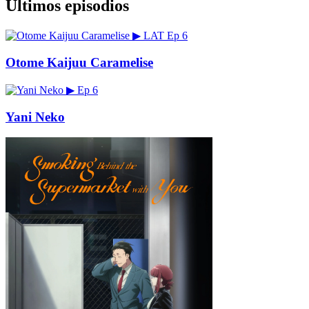
Últimos episodios
▶
LAT
Ep 6
Otome Kaijuu Caramelise
▶
Ep 6
Yani Neko