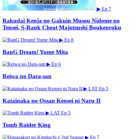
▶
Ep 7
Rakudai Kenja no Gakuin Musou Nidome no
Tensei, S-Rank Cheat Majutsushi Boukenroku
▶
Ep 8
BanG Dream! Yume Mita
▶
Ep 6
Reiwa no Dara-san
▶
LAT
Ep 5
Katainaka no Ossan Kensei ni Naru II
▶
LAT
Ep 5
Tomb Raider King
▶
Ep 7