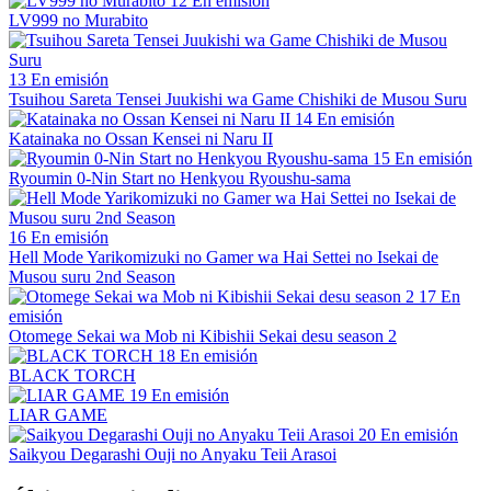
12
En emisión
LV999 no Murabito
13
En emisión
Tsuihou Sareta Tensei Juukishi wa Game Chishiki de Musou Suru
14
En emisión
Katainaka no Ossan Kensei ni Naru II
15
En emisión
Ryoumin 0-Nin Start no Henkyou Ryoushu-sama
16
En emisión
Hell Mode Yarikomizuki no Gamer wa Hai Settei no Isekai de
Musou suru 2nd Season
17
En
emisión
Otomege Sekai wa Mob ni Kibishii Sekai desu season 2
18
En emisión
BLACK TORCH
19
En emisión
LIAR GAME
20
En emisión
Saikyou Degarashi Ouji no Anyaku Teii Arasoi