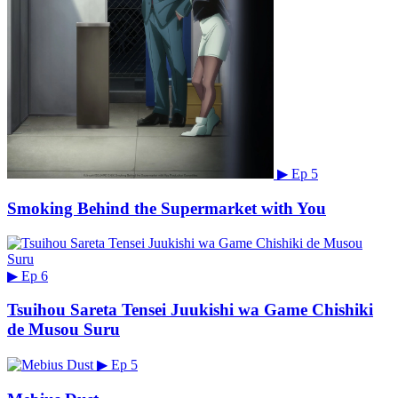
▶
Ep 5
Smoking Behind the Supermarket with You
▶
Ep 6
Tsuihou Sareta Tensei Juukishi wa Game Chishiki
de Musou Suru
▶
Ep 5