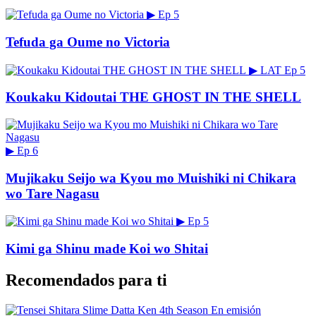
▶
Ep 5
Tefuda ga Oume no Victoria
▶
LAT
Ep 5
Koukaku Kidoutai THE GHOST IN THE SHELL
▶
Ep 6
Mujikaku Seijo wa Kyou mo Muishiki ni Chikara
wo Tare Nagasu
▶
Ep 5
Kimi ga Shinu made Koi wo Shitai
Recomendados para ti
En emisión