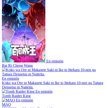
En emisión
Bai Ri Cheng Wang
En emisión
Koko wa Ore ni Makasete Saki ni Ike to Ittekara 10-nen ga Tattara
Densetsu ni Natteita.
En emisión
Tomb Raider King
En emisión
MAO