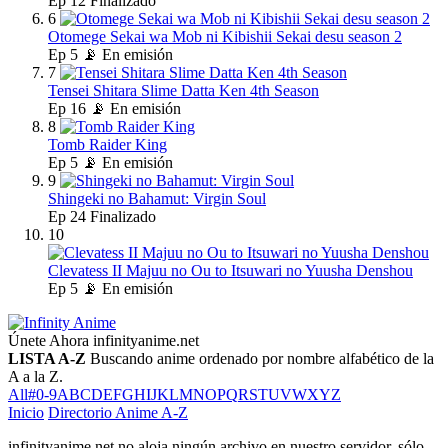
Ep
12
Finalizado
6
Otomege Sekai wa Mob ni Kibishii Sekai desu season 2
Ep
5
📡 En emisión
7
Tensei Shitara Slime Datta Ken 4th Season
Ep
16
📡 En emisión
8
Tomb Raider King
Ep
5
📡 En emisión
9
Shingeki no Bahamut: Virgin Soul
Ep
24
Finalizado
10
Clevatess II Majuu no Ou to Itsuwari no Yuusha Denshou
Ep
5
📡 En emisión
Únete Ahora
infinityanime.net
LISTA A-Z
Buscando anime ordenado por nombre alfabético de la
A a la Z.
All
#
0-9
A
B
C
D
E
F
G
H
I
J
K
L
M
N
O
P
Q
R
S
T
U
V
W
X
Y
Z
Inicio
Directorio Anime A-Z
infinityanime.net no aloja ningún archivo en nuestro servidor, sólo