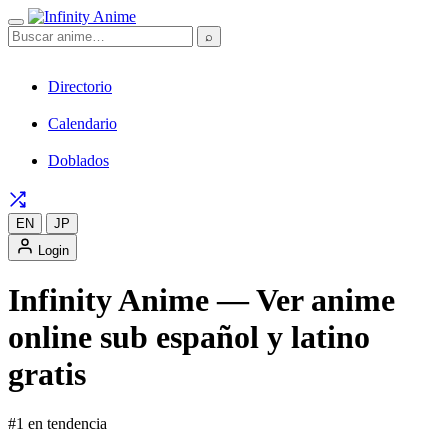
⌕
Directorio
Calendario
Doblados
EN
JP
Login
Infinity Anime — Ver anime
online sub español y latino
gratis
#1 en tendencia