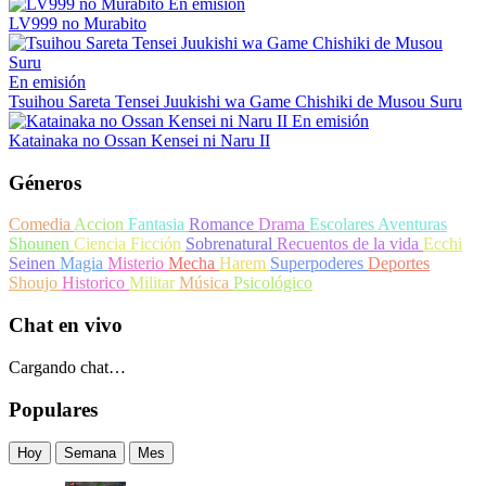
En emisión
LV999 no Murabito
En emisión
Tsuihou Sareta Tensei Juukishi wa Game Chishiki de Musou Suru
En emisión
Katainaka no Ossan Kensei ni Naru II
Géneros
Comedia
Accion
Fantasia
Romance
Drama
Escolares
Aventuras
Shounen
Ciencia Ficción
Sobrenatural
Recuentos de la vida
Ecchi
Seinen
Magia
Misterio
Mecha
Harem
Superpoderes
Deportes
Shoujo
Historico
Militar
Música
Psicológico
Chat en vivo
Cargando chat…
Populares
Hoy
Semana
Mes