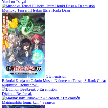
Yomi no Tsugai
4
En emisión
Mushoku Tensei III Isekai Ittara Honki Dasu
5
En emisión
Rakudai Kenja no Gakuin Musou Nidome no Tensei, S-Rank Cheat
Majutsushi Boukenroku
6
En emisión
Digimon Beatbreak
7
En emisión
Mairimashita Iruma-kun 4 Seanson