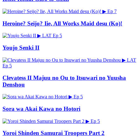
▶
Ep 7
Heroine? Seijo? Iie, All Works Maid desu (Ko)!
▶
LAT
Ep 5
Youjo Senki II
▶
LAT
Ep 5
Clevatess II Majuu no Ou to Itsuwari no Yuusha
Denshou
▶
Ep 5
Sora wa Akai Kawa no Hotori
▶
Ep 5
Yoroi Shinden Samurai Troopers Part 2