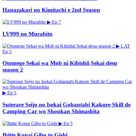
Hanazakari no Kimitachi e 2nd Season
▶
Ep 7
LV999 no Murabito
▶
LAT
Ep 5
Otomege Sekai wa Mob ni Kibishii Sekai desu
season 2
▶
Ep 5
Suterare Seijo no Isekai Gohantabi Kakure Skill de
Camping Car wo Shoukan Shimashita
▶
Ep 5
Ibitte Konai Gibo to Gishi