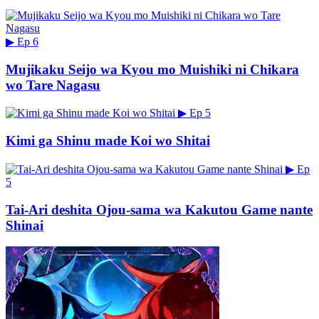
▶
Ep 6
Mujikaku Seijo wa Kyou mo Muishiki ni Chikara
wo Tare Nagasu
▶
Ep 5
Kimi ga Shinu made Koi wo Shitai
▶
Ep
5
Tai-Ari deshita Ojou-sama wa Kakutou Game nante
Shinai