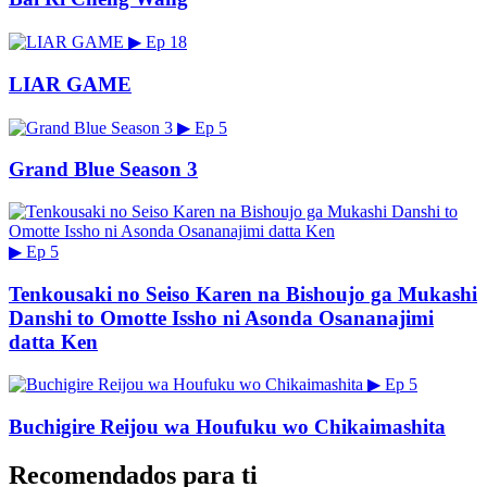
▶
Ep 18
LIAR GAME
▶
Ep 5
Grand Blue Season 3
▶
Ep 5
Tenkousaki no Seiso Karen na Bishoujo ga Mukashi
Danshi to Omotte Issho ni Asonda Osananajimi
datta Ken
▶
Ep 5
Buchigire Reijou wa Houfuku wo Chikaimashita
Recomendados para ti