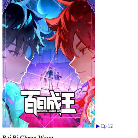
▶
Ep 12
Bai Ri Cheng Wang