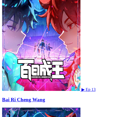
▶
Ep 13
Bai Ri Cheng Wang