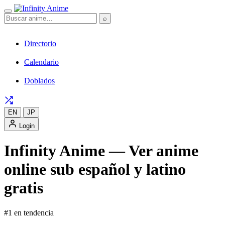
⌕
Directorio
Calendario
Doblados
EN
JP
Login
Infinity Anime — Ver anime
online sub español y latino
gratis
#1 en tendencia