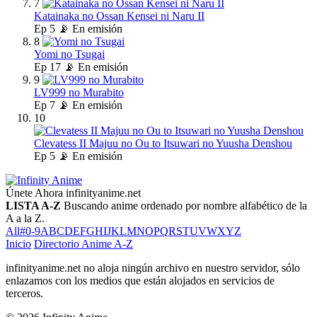
7
Katainaka no Ossan Kensei ni Naru II
Ep
5
📡 En emisión
8
Yomi no Tsugai
Ep
17
📡 En emisión
9
LV999 no Murabito
Ep
7
📡 En emisión
10
Clevatess II Majuu no Ou to Itsuwari no Yuusha Denshou
Ep
5
📡 En emisión
Únete Ahora
infinityanime.net
LISTA A-Z
Buscando anime ordenado por nombre alfabético de la
A a la Z.
All
#
0-9
A
B
C
D
E
F
G
H
I
J
K
L
M
N
O
P
Q
R
S
T
U
V
W
X
Y
Z
Inicio
Directorio Anime A-Z
infinityanime.net no aloja ningún archivo en nuestro servidor, sólo
enlazamos con los medios que están alojados en servicios de
terceros.