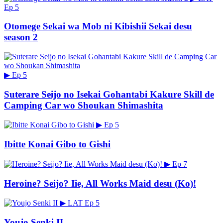
Ep 5
Otomege Sekai wa Mob ni Kibishii Sekai desu
season 2
▶
Ep 5
Suterare Seijo no Isekai Gohantabi Kakure Skill de
Camping Car wo Shoukan Shimashita
▶
Ep 5
Ibitte Konai Gibo to Gishi
▶
Ep 7
Heroine? Seijo? Iie, All Works Maid desu (Ko)!
▶
LAT
Ep 5
Youjo Senki II