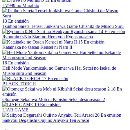
12
En emisión
LV999 no Murabito
13
En emisión
Tsuihou Sareta Tensei Juukishi wa Game Chishiki de Musou Suru
14
En emisión
Ryoumin 0-Nin Start no Henkyou Ryoushu-sama
15
En emisión
Katainaka no Ossan Kensei ni Naru II
16
En emisión
Hell Mode Yarikomizuki no Gamer wa Hai Settei no Isekai de
Musou suru 2nd Season
17
En emisión
BLACK TORCH
18
En
emisión
Otomege Sekai wa Mob ni Kibishii Sekai desu season 2
19
En emisión
LIAR GAME
20
En emisión
Saikyou Degarashi Ouji no Anyaku Teii Arasoi