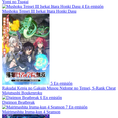
Yomi no Tsugai
4
En emisión
Mushoku Tensei III Isekai Ittara Honki Dasu
5
En emisión
Rakudai Kenja no Gakuin Musou Nidome no Tensei, S-Rank Cheat
Majutsushi Boukenroku
6
En emisión
Digimon Beatbreak
7
En emisión
Mairimashita Iruma-kun 4 Seanson