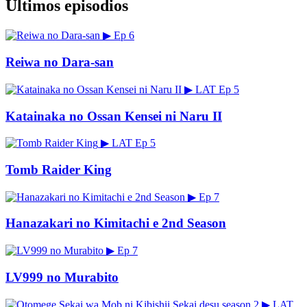
Últimos episodios
▶
Ep 6
Reiwa no Dara-san
▶
LAT
Ep 5
Katainaka no Ossan Kensei ni Naru II
▶
LAT
Ep 5
Tomb Raider King
▶
Ep 7
Hanazakari no Kimitachi e 2nd Season
▶
Ep 7
LV999 no Murabito
▶
LAT