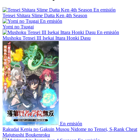
En emisión
Tensei Shitara Slime Datta Ken 4th Season
En emisión
Yomi no Tsugai
En emisión
Mushoku Tensei III Isekai Ittara Honki Dasu
En emisión
Rakudai Kenja no Gakuin Musou Nidome no Tensei, S-Rank Cheat
Majutsushi Boukenroku