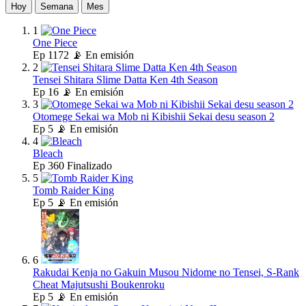
Hoy
Semana
Mes
1
One Piece
Ep
1172
📡 En emisión
2
Tensei Shitara Slime Datta Ken 4th Season
Ep
16
📡 En emisión
3
Otomege Sekai wa Mob ni Kibishii Sekai desu season 2
Ep
5
📡 En emisión
4
Bleach
Ep
360
Finalizado
5
Tomb Raider King
Ep
5
📡 En emisión
6
Rakudai Kenja no Gakuin Musou Nidome no Tensei, S-Rank
Cheat Majutsushi Boukenroku
Ep
5
📡 En emisión