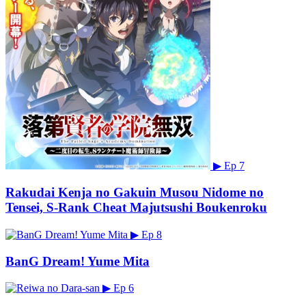
▶
Ep 7
Rakudai Kenja no Gakuin Musou Nidome no
Tensei, S-Rank Cheat Majutsushi Boukenroku
▶
Ep 8
BanG Dream! Yume Mita
▶
Ep 6