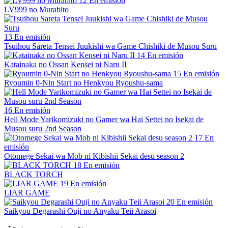
12
En emisión
LV999 no Murabito
13
En emisión
Tsuihou Sareta Tensei Juukishi wa Game Chishiki de Musou Suru
14
En emisión
Katainaka no Ossan Kensei ni Naru II
15
En emisión
Ryoumin 0-Nin Start no Henkyou Ryoushu-sama
16
En emisión
Hell Mode Yarikomizuki no Gamer wa Hai Settei no Isekai de
Musou suru 2nd Season
17
En
emisión
Otomege Sekai wa Mob ni Kibishii Sekai desu season 2
18
En emisión
BLACK TORCH
19
En emisión
LIAR GAME
20
En emisión
Saikyou Degarashi Ouji no Anyaku Teii Arasoi