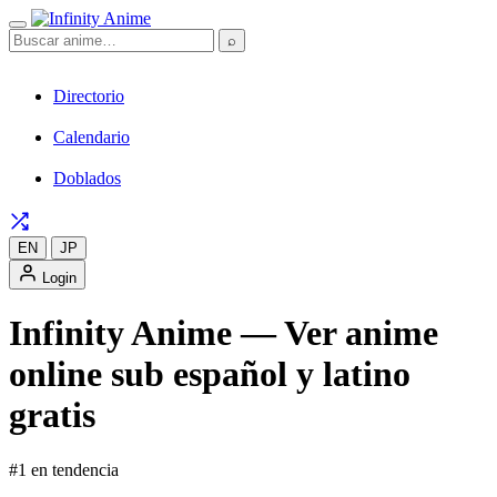
⌕
Directorio
Calendario
Doblados
EN
JP
Login
Infinity Anime — Ver anime
online sub español y latino
gratis
#1 en tendencia