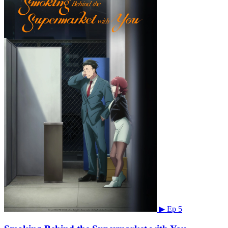
▶
Ep 5