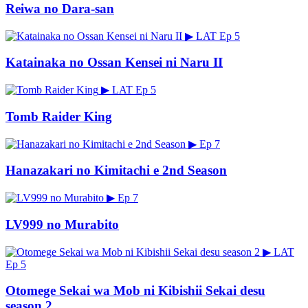
Reiwa no Dara-san
▶
LAT
Ep 5
Katainaka no Ossan Kensei ni Naru II
▶
LAT
Ep 5
Tomb Raider King
▶
Ep 7
Hanazakari no Kimitachi e 2nd Season
▶
Ep 7
LV999 no Murabito
▶
LAT
Ep 5
Otomege Sekai wa Mob ni Kibishii Sekai desu
season 2