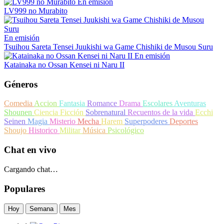
En emisión
LV999 no Murabito
En emisión
Tsuihou Sareta Tensei Juukishi wa Game Chishiki de Musou Suru
En emisión
Katainaka no Ossan Kensei ni Naru II
Géneros
Comedia
Accion
Fantasia
Romance
Drama
Escolares
Aventuras
Shounen
Ciencia Ficción
Sobrenatural
Recuentos de la vida
Ecchi
Seinen
Magia
Misterio
Mecha
Harem
Superpoderes
Deportes
Shoujo
Historico
Militar
Música
Psicológico
Chat en vivo
Cargando chat…
Populares
Hoy
Semana
Mes