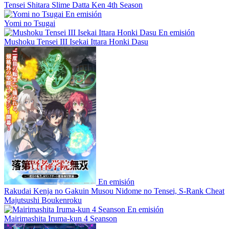
Tensei Shitara Slime Datta Ken 4th Season
En emisión
Yomi no Tsugai
En emisión
Mushoku Tensei III Isekai Ittara Honki Dasu
En emisión
Rakudai Kenja no Gakuin Musou Nidome no Tensei, S-Rank Cheat
Majutsushi Boukenroku
En emisión
Mairimashita Iruma-kun 4 Seanson