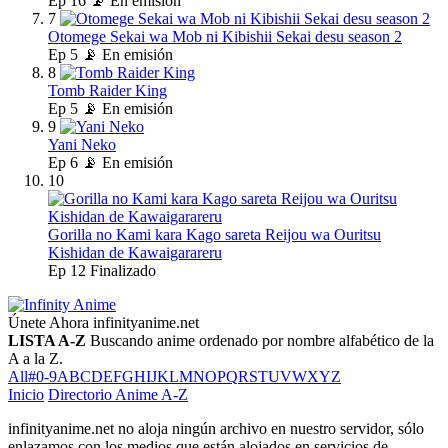
Ep
16
📡 En emisión
7
Otomege Sekai wa Mob ni Kibishii Sekai desu season 2
Ep
5
📡 En emisión
8
Tomb Raider King
Ep
5
📡 En emisión
9
Yani Neko
Ep
6
📡 En emisión
10
Gorilla no Kami kara Kago sareta Reijou wa Ouritsu
Kishidan de Kawaigarareru
Ep
12
Finalizado
Únete Ahora
infinityanime.net
LISTA A-Z
Buscando anime ordenado por nombre alfabético de la
A a la Z.
All
#
0-9
A
B
C
D
E
F
G
H
I
J
K
L
M
N
O
P
Q
R
S
T
U
V
W
X
Y
Z
Inicio
Directorio Anime A-Z
infinityanime.net no aloja ningún archivo en nuestro servidor, sólo
enlazamos con los medios que están alojados en servicios de