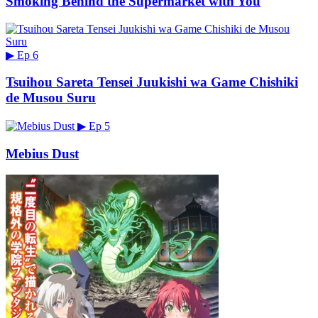
Smoking Behind the Supermarket with You
▶
Ep 6
Tsuihou Sareta Tensei Juukishi wa Game Chishiki
de Musou Suru
▶
Ep 5
Mebius Dust