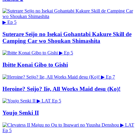
▶
Ep 5
Suterare Seijo no Isekai Gohantabi Kakure Skill de
Camping Car wo Shoukan Shimashita
▶
Ep 5
Ibitte Konai Gibo to Gishi
▶
Ep 7
Heroine? Seijo? Iie, All Works Maid desu (Ko)!
▶
LAT
Ep 5
Youjo Senki II
▶
LAT
Ep 5