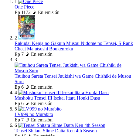
1
One Piece
Ep
1172
📡 En emisión
2
Rakudai Kenja no Gakuin Musou Nidome no Tensei, S-Rank
Cheat Majutsushi Boukenroku
Ep
7
📡 En emisión
3
Tsuihou Sareta Tensei Juukishi wa Game Chishiki de Musou
Suru
Ep
6
📡 En emisión
4
Mushoku Tensei III Isekai Ittara Honki Dasu
Ep
6
📡 En emisión
5
LV999 no Murabito
Ep
7
📡 En emisión
6
Tensei Shitara Slime Datta Ken 4th Season