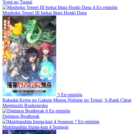
Yomi no Tsugai
4
En emisión
Mushoku Tensei III Isekai Ittara Honki Dasu
5
En emisión
Rakudai Kenja no Gakuin Musou Nidome no Tensei, S-Rank Cheat
Majutsushi Boukenroku
6
En emisión
Digimon Beatbreak
7
En emisión
Mairimashita Iruma-kun 4 Seanson