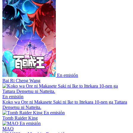
En emisión
Bai Ri Cheng Wang
En emisión
Koko wa Ore ni Makasete Saki ni Ike to Ittekara 10-nen ga Tattara
Densetsu ni Natteita.
En emisión
Tomb Raider King
En emisión
MAO