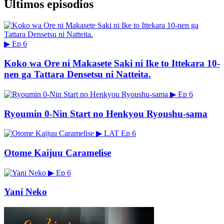
Últimos episodios
▶
Ep 6
Koko wa Ore ni Makasete Saki ni Ike to Ittekara 10-
nen ga Tattara Densetsu ni Natteita.
▶
Ep 6
Ryoumin 0-Nin Start no Henkyou Ryoushu-sama
▶
LAT
Ep 6
Otome Kaijuu Caramelise
▶
Ep 6
Yani Neko