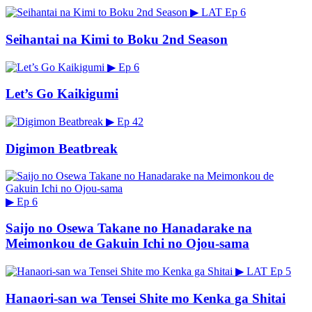
▶
LAT
Ep 6
Seihantai na Kimi to Boku 2nd Season
▶
Ep 6
Let’s Go Kaikigumi
▶
Ep 42
Digimon Beatbreak
▶
Ep 6
Saijo no Osewa Takane no Hanadarake na
Meimonkou de Gakuin Ichi no Ojou-sama
▶
LAT
Ep 5
Hanaori-san wa Tensei Shite mo Kenka ga Shitai