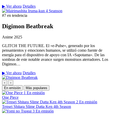
▶ Ver ahora
Detalles
#7 en tendencia
Digimon Beatbreak
Anime
2025
GLITCH THE FUTURE. El «e-Pulse», generado por los
pensamientos y emociones humanos, se utilizó como fuente de
energía para el dispositivo de apoyo con IA «Sapotama». De las
sombras de este notable avance surgen monstruos aterradores. Los
Digimon…
▶ Ver ahora
Detalles
‹
›
En emisión
Más populares
1
En emisión
One Piece
2
En emisión
Tensei Shitara Slime Datta Ken 4th Season
3
En emisión