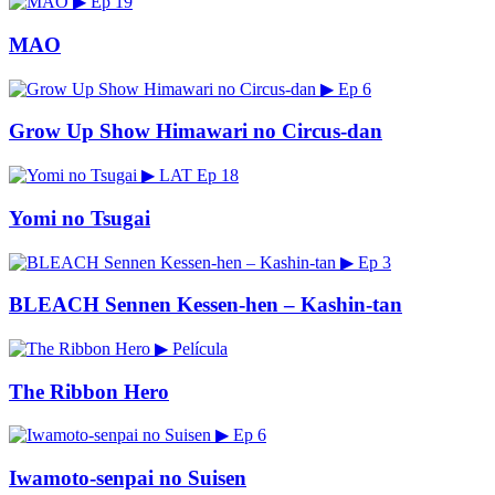
▶
Ep 19
MAO
▶
Ep 6
Grow Up Show Himawari no Circus-dan
▶
LAT
Ep 18
Yomi no Tsugai
▶
Ep 3
BLEACH Sennen Kessen-hen – Kashin-tan
▶
Película
The Ribbon Hero
▶
Ep 6
Iwamoto-senpai no Suisen