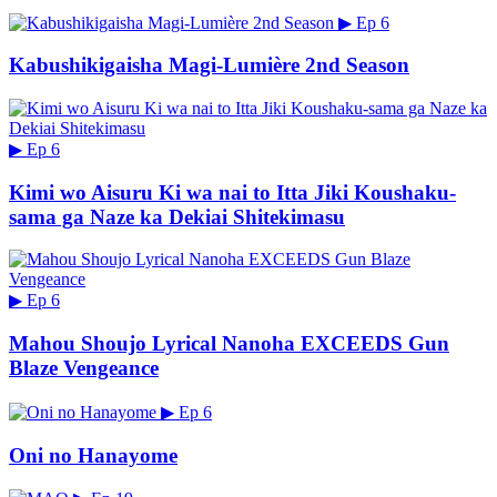
▶
Ep 6
Kabushikigaisha Magi-Lumière 2nd Season
▶
Ep 6
Kimi wo Aisuru Ki wa nai to Itta Jiki Koushaku-
sama ga Naze ka Dekiai Shitekimasu
▶
Ep 6
Mahou Shoujo Lyrical Nanoha EXCEEDS Gun
Blaze Vengeance
▶
Ep 6
Oni no Hanayome