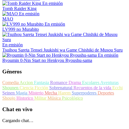
En emisión
Tomb Raider King
En emisión
MAO
En emisión
LV999 no Murabito
En emisión
Tsuihou Sareta Tensei Juukishi wa Game Chishiki de Musou Suru
En emisión
Ryoumin 0-Nin Start no Henkyou Ryoushu-sama
Géneros
Comedia
Accion
Fantasia
Romance
Drama
Escolares
Aventuras
Shounen
Ciencia Ficción
Sobrenatural
Recuentos de la vida
Ecchi
Seinen
Magia
Misterio
Mecha
Harem
Superpoderes
Deportes
Shoujo
Historico
Militar
Música
Psicológico
Chat en vivo
Cargando chat…