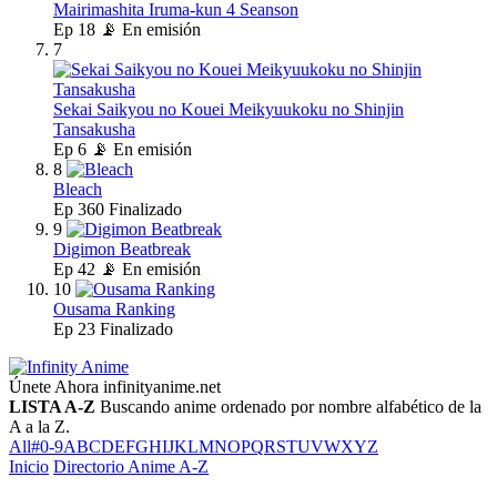
Mairimashita Iruma-kun 4 Seanson
Ep
18
📡 En emisión
7
Sekai Saikyou no Kouei Meikyuukoku no Shinjin
Tansakusha
Ep
6
📡 En emisión
8
Bleach
Ep
360
Finalizado
9
Digimon Beatbreak
Ep
42
📡 En emisión
10
Ousama Ranking
Ep
23
Finalizado
Únete Ahora
infinityanime.net
LISTA A-Z
Buscando anime ordenado por nombre alfabético de la
A a la Z.
All
#
0-9
A
B
C
D
E
F
G
H
I
J
K
L
M
N
O
P
Q
R
S
T
U
V
W
X
Y
Z
Inicio
Directorio Anime A-Z