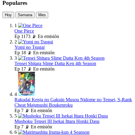
Populares
Hoy
Semana
Mes
1
One Piece
Ep
1173
📡 En emisión
2
Yomi no Tsugai
Ep
18
📡 En emisión
3
Tensei Shitara Slime Datta Ken 4th Season
Ep
17
📡 En emisión
4
Rakudai Kenja no Gakuin Musou Nidome no Tensei, S-Rank
Cheat Majutsushi Boukenroku
Ep
7
📡 En emisión
5
Mushoku Tensei III Isekai Ittara Honki Dasu
Ep
7
📡 En emisión
6