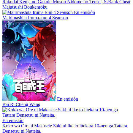
Rakudai Kenja no Gakuin Musou Nidome no Tensei, S-Rank Cheat
Majutsushi Boukenroku
En emisión
Mairimashita Iruma-kun 4 Seanson
En emisión
Bai Ri Cheng Wang
En emisión
Koko wa Ore ni Makasete Saki ni Ike to Ittekara 10-nen ga Tattara
Densetsu ni Natteita.