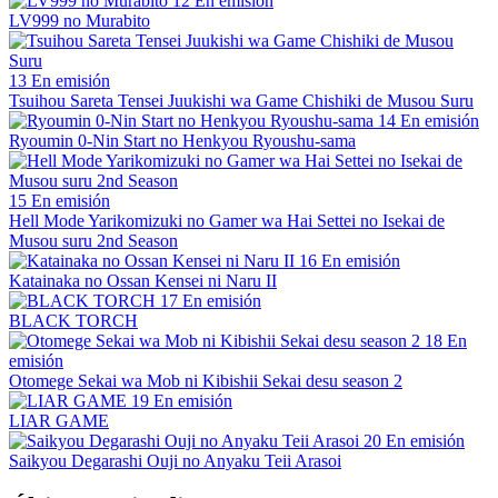
12
En emisión
LV999 no Murabito
13
En emisión
Tsuihou Sareta Tensei Juukishi wa Game Chishiki de Musou Suru
14
En emisión
Ryoumin 0-Nin Start no Henkyou Ryoushu-sama
15
En emisión
Hell Mode Yarikomizuki no Gamer wa Hai Settei no Isekai de
Musou suru 2nd Season
16
En emisión
Katainaka no Ossan Kensei ni Naru II
17
En emisión
BLACK TORCH
18
En
emisión
Otomege Sekai wa Mob ni Kibishii Sekai desu season 2
19
En emisión
LIAR GAME
20
En emisión
Saikyou Degarashi Ouji no Anyaku Teii Arasoi