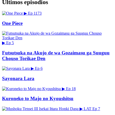
Últimos episodios
▶
Ep 1173
One Piece
▶
Ep 5
Futsutsuka na Akujo de wa Gozaimasu ga Suuguu
Chouso Torikae Den
▶
Ep 6
Sayonara Lara
▶
Ep 18
Kuroneko to Majo no Kyoushitsu
▶
LAT
Ep 7