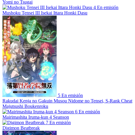
Yomi no Tsugai
4
En emisión
Mushoku Tensei III Isekai Ittara Honki Dasu
5
En emisión
Rakudai Kenja no Gakuin Musou Nidome no Tensei, S-Rank Cheat
Majutsushi Boukenroku
6
En emisión
Mairimashita Iruma-kun 4 Seanson
7
En emisión
Digimon Beatbreak