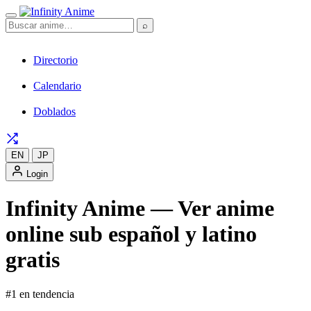
⌕
Directorio
Calendario
Doblados
EN
JP
Login
Infinity Anime — Ver anime
online sub español y latino
gratis
#1 en tendencia