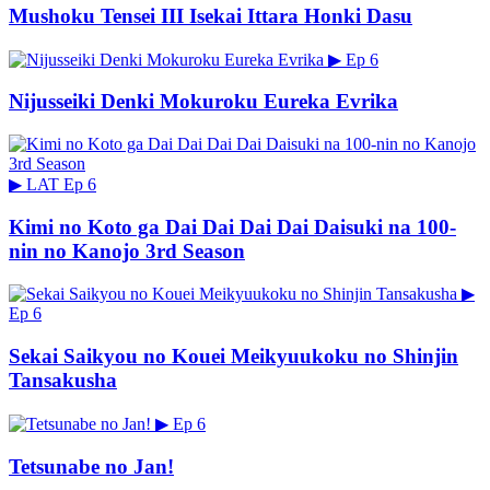
Mushoku Tensei III Isekai Ittara Honki Dasu
▶
Ep 6
Nijusseiki Denki Mokuroku Eureka Evrika
▶
LAT
Ep 6
Kimi no Koto ga Dai Dai Dai Dai Daisuki na 100-
nin no Kanojo 3rd Season
▶
Ep 6
Sekai Saikyou no Kouei Meikyuukoku no Shinjin
Tansakusha
▶
Ep 6
Tetsunabe no Jan!