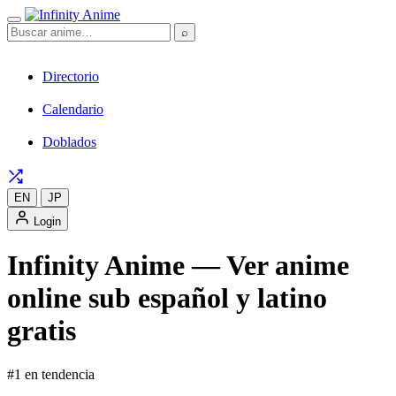
⌕
Directorio
Calendario
Doblados
EN
JP
Login
Infinity Anime — Ver anime
online sub español y latino
gratis
#1 en tendencia