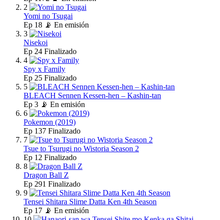
2
Yomi no Tsugai
Ep
18
📡 En emisión
3
Nisekoi
Ep
24
Finalizado
4
Spy x Family
Ep
25
Finalizado
5
BLEACH Sennen Kessen-hen – Kashin-tan
Ep
3
📡 En emisión
6
Pokemon (2019)
Ep
137
Finalizado
7
Tsue to Tsurugi no Wistoria Season 2
Ep
12
Finalizado
8
Dragon Ball Z
Ep
291
Finalizado
9
Tensei Shitara Slime Datta Ken 4th Season
Ep
17
📡 En emisión
10