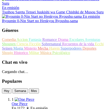
En emisión
Tsuihou Sareta Tensei Juukishi wa Game Chishiki de Musou Suru
En emisión
Ryoumin 0-Nin Start no Henkyou Ryoushu-sama
Géneros
Comedia
Accion
Fantasia
Romance
Drama
Escolares
Aventuras
Shounen
Ciencia Ficción
Sobrenatural
Recuentos de la vida
Ecchi
Seinen
Magia
Misterio
Mecha
Harem
Superpoderes
Deportes
Shoujo
Historico
Militar
Música
Psicológico
Chat en vivo
Cargando chat…
Populares
Hoy
Semana
Mes
1
One Piece
Ep
1172
📡 En emisión