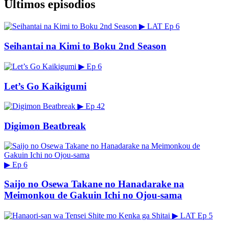
Últimos episodios
▶
LAT
Ep 6
Seihantai na Kimi to Boku 2nd Season
▶
Ep 6
Let’s Go Kaikigumi
▶
Ep 42
Digimon Beatbreak
▶
Ep 6
Saijo no Osewa Takane no Hanadarake na
Meimonkou de Gakuin Ichi no Ojou-sama
▶
LAT
Ep 5