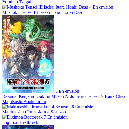
Yomi no Tsugai
4
En emisión
Mushoku Tensei III Isekai Ittara Honki Dasu
5
En emisión
Rakudai Kenja no Gakuin Musou Nidome no Tensei, S-Rank Cheat
Majutsushi Boukenroku
6
En emisión
Mairimashita Iruma-kun 4 Seanson
7
En emisión
Digimon Beatbreak