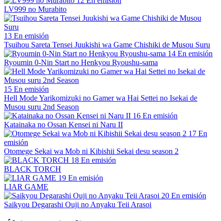
12
En emisión
LV999 no Murabito
13
En emisión
Tsuihou Sareta Tensei Juukishi wa Game Chishiki de Musou Suru
14
En emisión
Ryoumin 0-Nin Start no Henkyou Ryoushu-sama
15
En emisión
Hell Mode Yarikomizuki no Gamer wa Hai Settei no Isekai de
Musou suru 2nd Season
16
En emisión
Katainaka no Ossan Kensei ni Naru II
17
En
emisión
Otomege Sekai wa Mob ni Kibishii Sekai desu season 2
18
En emisión
BLACK TORCH
19
En emisión
LIAR GAME
20
En emisión
Saikyou Degarashi Ouji no Anyaku Teii Arasoi