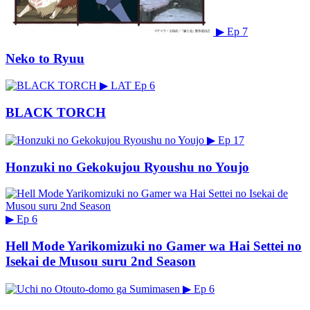
▶
Ep 7
Neko to Ryuu
▶
LAT
Ep 6
BLACK TORCH
▶
Ep 17
Honzuki no Gekokujou Ryoushu no Youjo
▶
Ep 6
Hell Mode Yarikomizuki no Gamer wa Hai Settei no
Isekai de Musou suru 2nd Season
▶
Ep 6