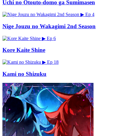
Uchi no Otouto-domo ga Sumimasen
▶
Ep 4
Nige Jouzu no Wakagimi 2nd Season
▶
Ep 6
Kore Kaite Shine
▶
Ep 18
Kami no Shizuku