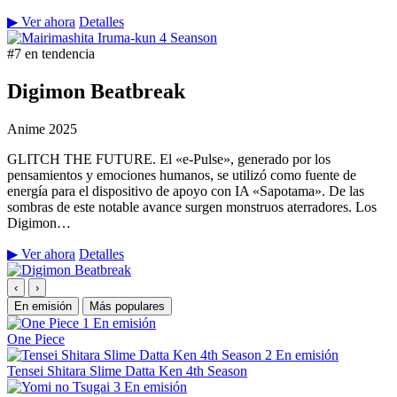
▶ Ver ahora
Detalles
#7 en tendencia
Digimon Beatbreak
Anime
2025
GLITCH THE FUTURE. El «e-Pulse», generado por los
pensamientos y emociones humanos, se utilizó como fuente de
energía para el dispositivo de apoyo con IA «Sapotama». De las
sombras de este notable avance surgen monstruos aterradores. Los
Digimon…
▶ Ver ahora
Detalles
‹
›
En emisión
Más populares
1
En emisión
One Piece
2
En emisión
Tensei Shitara Slime Datta Ken 4th Season
3
En emisión