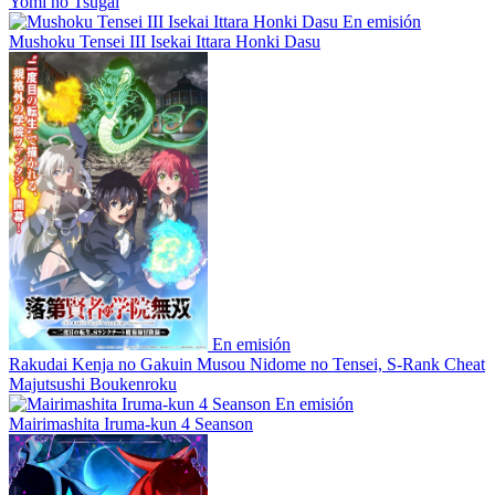
Yomi no Tsugai
En emisión
Mushoku Tensei III Isekai Ittara Honki Dasu
En emisión
Rakudai Kenja no Gakuin Musou Nidome no Tensei, S-Rank Cheat
Majutsushi Boukenroku
En emisión
Mairimashita Iruma-kun 4 Seanson