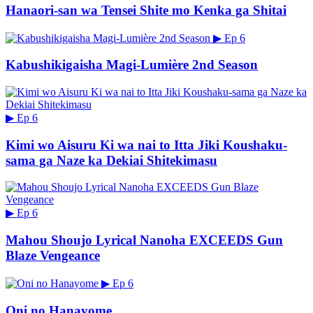
Hanaori-san wa Tensei Shite mo Kenka ga Shitai
▶
Ep 6
Kabushikigaisha Magi-Lumière 2nd Season
▶
Ep 6
Kimi wo Aisuru Ki wa nai to Itta Jiki Koushaku-
sama ga Naze ka Dekiai Shitekimasu
▶
Ep 6
Mahou Shoujo Lyrical Nanoha EXCEEDS Gun
Blaze Vengeance
▶
Ep 6
Oni no Hanayome