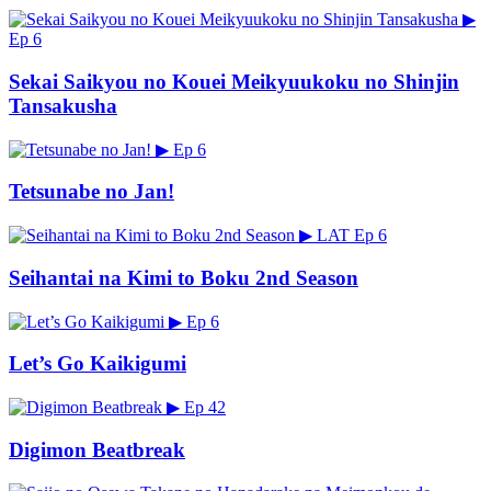
▶
Ep 6
Sekai Saikyou no Kouei Meikyuukoku no Shinjin
Tansakusha
▶
Ep 6
Tetsunabe no Jan!
▶
LAT
Ep 6
Seihantai na Kimi to Boku 2nd Season
▶
Ep 6
Let’s Go Kaikigumi
▶
Ep 42
Digimon Beatbreak