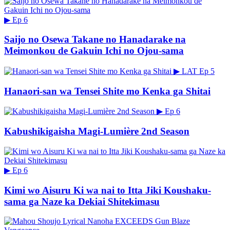
▶
Ep 6
Saijo no Osewa Takane no Hanadarake na
Meimonkou de Gakuin Ichi no Ojou-sama
▶
LAT
Ep 5
Hanaori-san wa Tensei Shite mo Kenka ga Shitai
▶
Ep 6
Kabushikigaisha Magi-Lumière 2nd Season
▶
Ep 6
Kimi wo Aisuru Ki wa nai to Itta Jiki Koushaku-
sama ga Naze ka Dekiai Shitekimasu