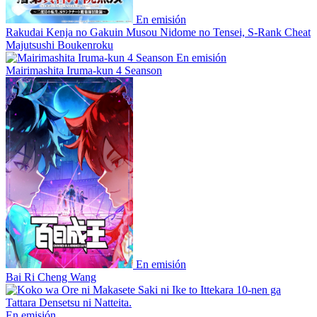
En emisión
Rakudai Kenja no Gakuin Musou Nidome no Tensei, S-Rank Cheat
Majutsushi Boukenroku
En emisión
Mairimashita Iruma-kun 4 Seanson
En emisión
Bai Ri Cheng Wang
En emisión