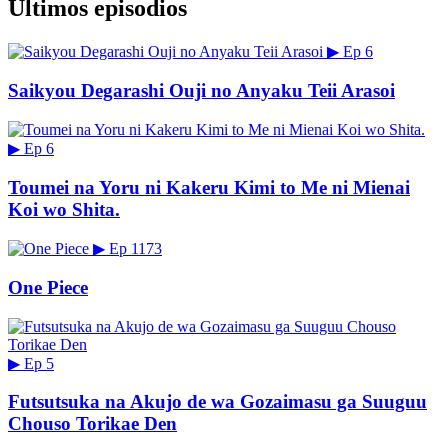
Últimos episodios
▶
Ep 6
Saikyou Degarashi Ouji no Anyaku Teii Arasoi
▶
Ep 6
Toumei na Yoru ni Kakeru Kimi to Me ni Mienai
Koi wo Shita.
▶
Ep 1173
One Piece
▶
Ep 5
Futsutsuka na Akujo de wa Gozaimasu ga Suuguu
Chouso Torikae Den