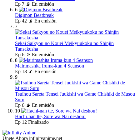
Ep
7
📡 En emisión
6
Digimon Beatbreak
Ep
42
📡 En emisión
7
Sekai Saikyou no Kouei Meikyuukoku no Shinjin
Tansakusha
Ep
6
📡 En emisión
8
Mairimashita Iruma-kun 4 Seanson
Ep
18
📡 En emisión
9
Tsuihou Sareta Tensei Juukishi wa Game Chishiki de Musou
Suru
Ep
6
📡 En emisión
10
Hachi-nan tte, Sore wa Nai deshou!
Ep
12
Finalizado
Únete Ahora
infinityanime.net