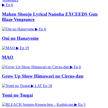
▶
Ep 6
Mahou Shoujo Lyrical Nanoha EXCEEDS Gun
Blaze Vengeance
▶
Ep 6
Oni no Hanayome
▶
Ep 19
MAO
▶
Ep 6
Grow Up Show Himawari no Circus-dan
▶
LAT
Ep 18
Yomi no Tsugai
▶
Ep 3