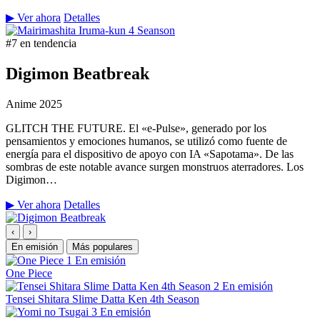
▶ Ver ahora
Detalles
#7 en tendencia
Digimon Beatbreak
Anime
2025
GLITCH THE FUTURE. El «e-Pulse», generado por los
pensamientos y emociones humanos, se utilizó como fuente de
energía para el dispositivo de apoyo con IA «Sapotama». De las
sombras de este notable avance surgen monstruos aterradores. Los
Digimon…
▶ Ver ahora
Detalles
‹
›
En emisión
Más populares
1
En emisión
One Piece
2
En emisión
Tensei Shitara Slime Datta Ken 4th Season
3
En emisión