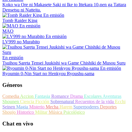
Koko wa Ore ni Makasete Saki ni Ike to Ittekara 10-nen ga Tattara
Densetsu ni Natteita.
En emisión
Tomb Raider King
En emisión
MAO
En emisión
LV999 no Murabito
En emisión
Tsuihou Sareta Tensei Juukishi wa Game Chishiki de Musou Suru
En emisión
Ryoumin 0-Nin Start no Henkyou Ryoushu-sama
Géneros
Comedia
Accion
Fantasia
Romance
Drama
Escolares
Aventuras
Shounen
Ciencia Ficción
Sobrenatural
Recuentos de la vida
Ecchi
Seinen
Magia
Misterio
Mecha
Harem
Superpoderes
Deportes
Shoujo
Historico
Militar
Música
Psicológico
Chat en vivo