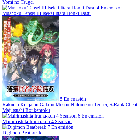
Yomi no Tsugai
4
En emisión
Mushoku Tensei III Isekai Ittara Honki Dasu
5
En emisión
Rakudai Kenja no Gakuin Musou Nidome no Tensei, S-Rank Cheat
Majutsushi Boukenroku
6
En emisión
Mairimashita Iruma-kun 4 Seanson
7
En emisión
Digimon Beatbreak