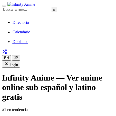
⌕
Directorio
Calendario
Doblados
EN
JP
Login
Infinity Anime — Ver anime
online sub español y latino
gratis
#1 en tendencia