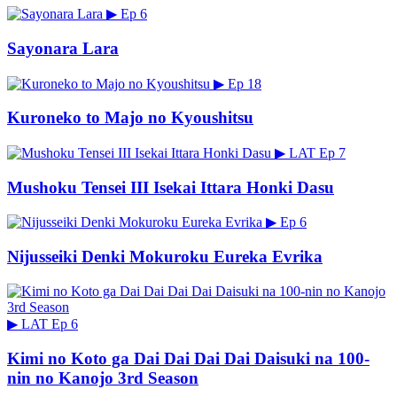
▶
Ep 6
Sayonara Lara
▶
Ep 18
Kuroneko to Majo no Kyoushitsu
▶
LAT
Ep 7
Mushoku Tensei III Isekai Ittara Honki Dasu
▶
Ep 6
Nijusseiki Denki Mokuroku Eureka Evrika
▶
LAT
Ep 6
Kimi no Koto ga Dai Dai Dai Dai Daisuki na 100-
nin no Kanojo 3rd Season