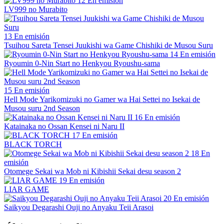
12
En emisión
LV999 no Murabito
13
En emisión
Tsuihou Sareta Tensei Juukishi wa Game Chishiki de Musou Suru
14
En emisión
Ryoumin 0-Nin Start no Henkyou Ryoushu-sama
15
En emisión
Hell Mode Yarikomizuki no Gamer wa Hai Settei no Isekai de
Musou suru 2nd Season
16
En emisión
Katainaka no Ossan Kensei ni Naru II
17
En emisión
BLACK TORCH
18
En
emisión
Otomege Sekai wa Mob ni Kibishii Sekai desu season 2
19
En emisión
LIAR GAME
20
En emisión
Saikyou Degarashi Ouji no Anyaku Teii Arasoi