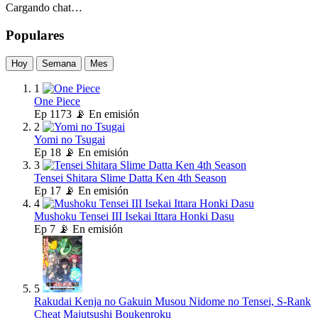
Cargando chat…
Populares
Hoy
Semana
Mes
1
One Piece
Ep
1173
📡 En emisión
2
Yomi no Tsugai
Ep
18
📡 En emisión
3
Tensei Shitara Slime Datta Ken 4th Season
Ep
17
📡 En emisión
4
Mushoku Tensei III Isekai Ittara Honki Dasu
Ep
7
📡 En emisión
5
Rakudai Kenja no Gakuin Musou Nidome no Tensei, S-Rank
Cheat Majutsushi Boukenroku