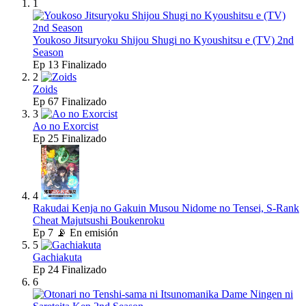
1
Youkoso Jitsuryoku Shijou Shugi no Kyoushitsu e (TV) 2nd
Season
Ep
13
Finalizado
2
Zoids
Ep
67
Finalizado
3
Ao no Exorcist
Ep
25
Finalizado
4
Rakudai Kenja no Gakuin Musou Nidome no Tensei, S-Rank
Cheat Majutsushi Boukenroku
Ep
7
📡 En emisión
5
Gachiakuta
Ep
24
Finalizado
6