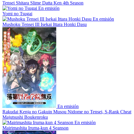
Tensei Shitara Slime Datta Ken 4th Season
En emisión
Yomi no Tsugai
En emisión
Mushoku Tensei III Isekai Ittara Honki Dasu
En emisión
Rakudai Kenja no Gakuin Musou Nidome no Tensei, S-Rank Cheat
Majutsushi Boukenroku
En emisión
Mairimashita Iruma-kun 4 Seanson