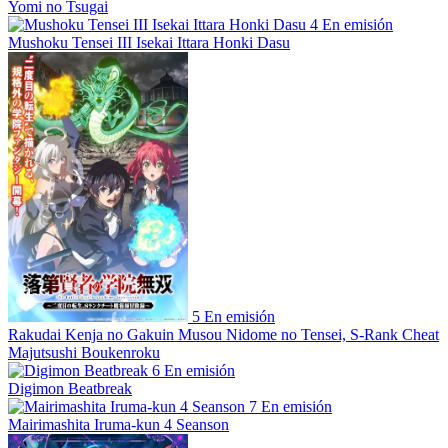
Yomi no Tsugai
4
En emisión
Mushoku Tensei III Isekai Ittara Honki Dasu
5
En emisión
Rakudai Kenja no Gakuin Musou Nidome no Tensei, S-Rank Cheat
Majutsushi Boukenroku
6
En emisión
Digimon Beatbreak
7
En emisión
Mairimashita Iruma-kun 4 Seanson