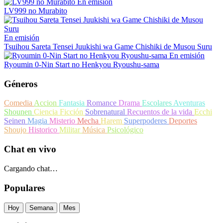
En emisión
LV999 no Murabito
En emisión
Tsuihou Sareta Tensei Juukishi wa Game Chishiki de Musou Suru
En emisión
Ryoumin 0-Nin Start no Henkyou Ryoushu-sama
Géneros
Comedia
Accion
Fantasia
Romance
Drama
Escolares
Aventuras
Shounen
Ciencia Ficción
Sobrenatural
Recuentos de la vida
Ecchi
Seinen
Magia
Misterio
Mecha
Harem
Superpoderes
Deportes
Shoujo
Historico
Militar
Música
Psicológico
Chat en vivo
Cargando chat…
Populares
Hoy
Semana
Mes