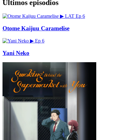
Últimos episodios
▶
LAT
Ep 6
Otome Kaijuu Caramelise
▶
Ep 6
Yani Neko