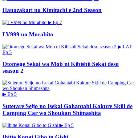
Hanazakari no Kimitachi e 2nd Season
▶
Ep 7
LV999 no Murabito
▶
LAT
Ep 5
Otomege Sekai wa Mob ni Kibishii Sekai desu
season 2
▶
Ep 5
Suterare Seijo no Isekai Gohantabi Kakure Skill de
Camping Car wo Shoukan Shimashita
▶
Ep 5
Ibitte Konai Gibo to Gishi