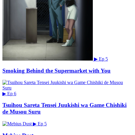
▶
Ep 5
Smoking Behind the Supermarket with You
▶
Ep 6
Tsuihou Sareta Tensei Juukishi wa Game Chishiki
de Musou Suru
▶
Ep 5