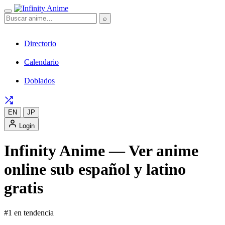
⌕
Directorio
Calendario
Doblados
EN
JP
Login
Infinity Anime — Ver anime
online sub español y latino
gratis
#1 en tendencia