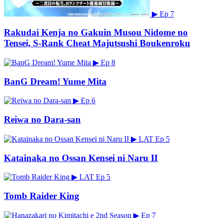
▶
Ep 7
Rakudai Kenja no Gakuin Musou Nidome no
Tensei, S-Rank Cheat Majutsushi Boukenroku
▶
Ep 8
BanG Dream! Yume Mita
▶
Ep 6
Reiwa no Dara-san
▶
LAT
Ep 5
Katainaka no Ossan Kensei ni Naru II
▶
LAT
Ep 5
Tomb Raider King
▶
Ep 7