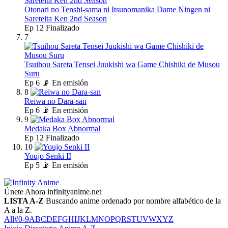
Otonari no Tenshi-sama ni Itsunomanika Dame Ningen ni
Sareteita Ken 2nd Season
Ep
12
Finalizado
7
Tsuihou Sareta Tensei Juukishi wa Game Chishiki de Musou
Suru
Ep
6
📡 En emisión
8
Reiwa no Dara-san
Ep
6
📡 En emisión
9
Medaka Box Abnormal
Ep
12
Finalizado
10
Youjo Senki II
Ep
5
📡 En emisión
Únete Ahora
infinityanime.net
LISTA A-Z
Buscando anime ordenado por nombre alfabético de la
A a la Z.
All
#
0-9
A
B
C
D
E
F
G
H
I
J
K
L
M
N
O
P
Q
R
S
T
U
V
W
X
Y
Z