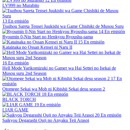
12
En emisión
LV999 no Murabito
13
En emisión
Tsuihou Sareta Tensei Juukishi wa Game Chishiki de Musou Suru
14
En emisión
Ryoumin 0-Nin Start no Henkyou Ryoushu-sama
15
En emisión
Katainaka no Ossan Kensei ni Naru II
16
En emisión
Hell Mode Yarikomizuki no Gamer wa Hai Settei no Isekai de
Musou suru 2nd Season
17
En
emisión
Otomege Sekai wa Mob ni Kibishii Sekai desu season 2
18
En emisión
BLACK TORCH
19
En emisión
LIAR GAME
20
En emisión
Saikyou Degarashi Ouji no Anyaku Teii Arasoi