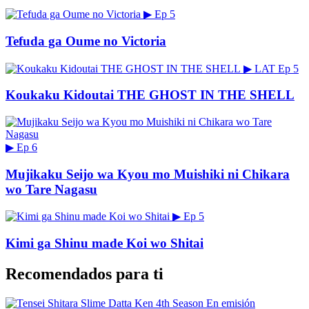
▶
Ep 5
Tefuda ga Oume no Victoria
▶
LAT
Ep 5
Koukaku Kidoutai THE GHOST IN THE SHELL
▶
Ep 6
Mujikaku Seijo wa Kyou mo Muishiki ni Chikara
wo Tare Nagasu
▶
Ep 5
Kimi ga Shinu made Koi wo Shitai
Recomendados para ti
En emisión