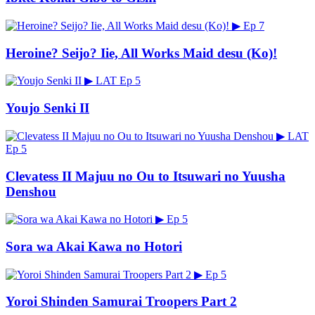
▶
Ep 7
Heroine? Seijo? Iie, All Works Maid desu (Ko)!
▶
LAT
Ep 5
Youjo Senki II
▶
LAT
Ep 5
Clevatess II Majuu no Ou to Itsuwari no Yuusha
Denshou
▶
Ep 5
Sora wa Akai Kawa no Hotori
▶
Ep 5
Yoroi Shinden Samurai Troopers Part 2