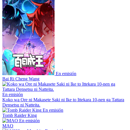
En emisión
Bai Ri Cheng Wang
En emisión
Koko wa Ore ni Makasete Saki ni Ike to Ittekara 10-nen ga Tattara
Densetsu ni Natteita.
En emisión
Tomb Raider King
En emisión
MAO