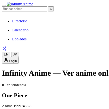
⌕
Directorio
Calendario
Doblados
EN
JP
Login
Infinity Anime — Ver anime onli
#1 en tendencia
One Piece
Anime
1999
★ 8.8