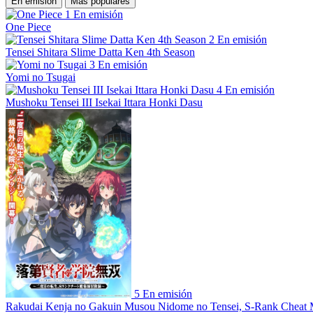
En emisión
Más populares
1
En emisión
One Piece
2
En emisión
Tensei Shitara Slime Datta Ken 4th Season
3
En emisión
Yomi no Tsugai
4
En emisión
Mushoku Tensei III Isekai Ittara Honki Dasu
5
En emisión
Rakudai Kenja no Gakuin Musou Nidome no Tensei, S-Rank Cheat 