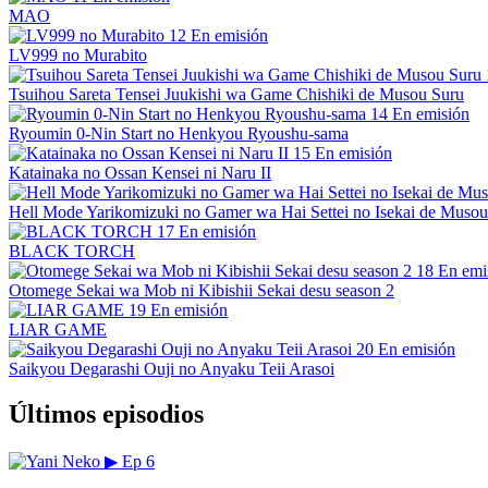
MAO
12
En emisión
LV999 no Murabito
Tsuihou Sareta Tensei Juukishi wa Game Chishiki de Musou Suru
14
En emisión
Ryoumin 0-Nin Start no Henkyou Ryoushu-sama
15
En emisión
Katainaka no Ossan Kensei ni Naru II
Hell Mode Yarikomizuki no Gamer wa Hai Settei no Isekai de Musou
17
En emisión
BLACK TORCH
18
En emi
Otomege Sekai wa Mob ni Kibishii Sekai desu season 2
19
En emisión
LIAR GAME
20
En emisión
Saikyou Degarashi Ouji no Anyaku Teii Arasoi
Últimos episodios
▶
Ep 6