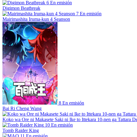
6
En emisión
Digimon Beatbreak
7
En emisión
Mairimashita Iruma-kun 4 Seanson
8
En emisión
Bai Ri Cheng Wang
Koko wa Ore ni Makasete Saki ni Ike to Ittekara 10-nen ga Tattara De
10
En emisión
Tomb Raider King
11
En emisión