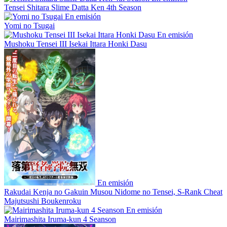
Tensei Shitara Slime Datta Ken 4th Season
En emisión
Yomi no Tsugai
En emisión
Mushoku Tensei III Isekai Ittara Honki Dasu
En emisión
Rakudai Kenja no Gakuin Musou Nidome no Tensei, S-Rank Cheat
Majutsushi Boukenroku
En emisión
Mairimashita Iruma-kun 4 Seanson