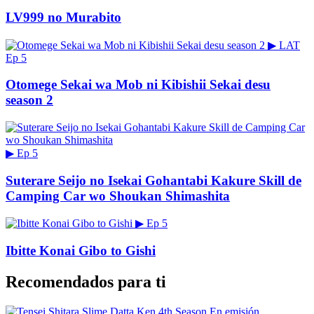
LV999 no Murabito
▶
LAT
Ep 5
Otomege Sekai wa Mob ni Kibishii Sekai desu
season 2
▶
Ep 5
Suterare Seijo no Isekai Gohantabi Kakure Skill de
Camping Car wo Shoukan Shimashita
▶
Ep 5
Ibitte Konai Gibo to Gishi
Recomendados para ti
En emisión