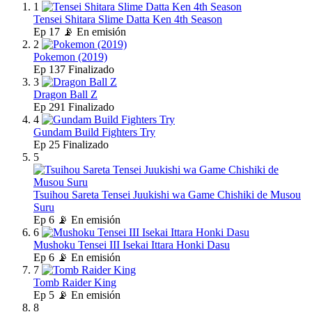
1
Tensei Shitara Slime Datta Ken 4th Season
Ep
17
📡 En emisión
2
Pokemon (2019)
Ep
137
Finalizado
3
Dragon Ball Z
Ep
291
Finalizado
4
Gundam Build Fighters Try
Ep
25
Finalizado
5
Tsuihou Sareta Tensei Juukishi wa Game Chishiki de Musou
Suru
Ep
6
📡 En emisión
6
Mushoku Tensei III Isekai Ittara Honki Dasu
Ep
6
📡 En emisión
7
Tomb Raider King
Ep
5
📡 En emisión
8