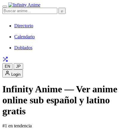
⌕
Directorio
Calendario
Doblados
EN
JP
Login
Infinity Anime — Ver anime
online sub español y latino
gratis
#1 en tendencia