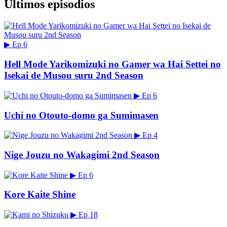
Últimos episodios
▶
Ep 6
Hell Mode Yarikomizuki no Gamer wa Hai Settei no
Isekai de Musou suru 2nd Season
▶
Ep 6
Uchi no Otouto-domo ga Sumimasen
▶
Ep 4
Nige Jouzu no Wakagimi 2nd Season
▶
Ep 6
Kore Kaite Shine
▶
Ep 18