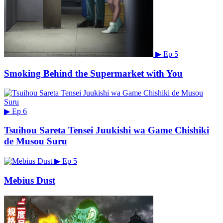
▶
Ep 5
Smoking Behind the Supermarket with You
▶
Ep 6
Tsuihou Sareta Tensei Juukishi wa Game Chishiki
de Musou Suru
▶
Ep 5
Mebius Dust