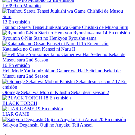
12
En emisión
LV999 no Murabito
13
En emisión
Tsuihou Sareta Tensei Juukishi wa Game Chishiki de Musou Suru
14
En emisión
Ryoumin 0-Nin Start no Henkyou Ryoushu-sama
15
En emisión
Katainaka no Ossan Kensei ni Naru II
16
En emisión
Hell Mode Yarikomizuki no Gamer wa Hai Settei no Isekai de
Musou suru 2nd Season
17
En
emisión
Otomege Sekai wa Mob ni Kibishii Sekai desu season 2
18
En emisión
BLACK TORCH
19
En emisión
LIAR GAME
20
En emisión
Saikyou Degarashi Ouji no Anyaku Teii Arasoi