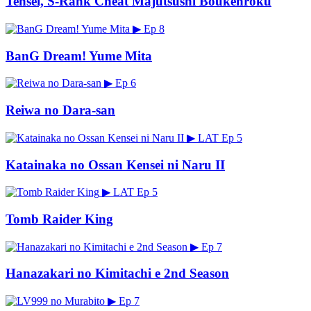
Tensei, S-Rank Cheat Majutsushi Boukenroku
▶
Ep 8
BanG Dream! Yume Mita
▶
Ep 6
Reiwa no Dara-san
▶
LAT
Ep 5
Katainaka no Ossan Kensei ni Naru II
▶
LAT
Ep 5
Tomb Raider King
▶
Ep 7
Hanazakari no Kimitachi e 2nd Season
▶
Ep 7