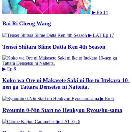
▶
Ep 14
Bai Ri Cheng Wang
▶
LAT
Ep 17
Tensei Shitara Slime Datta Ken 4th Season
▶
Ep 6
Koko wa Ore ni Makasete Saki ni Ike to Ittekara 10-
nen ga Tattara Densetsu ni Natteita.
▶
Ep 6
Ryoumin 0-Nin Start no Henkyou Ryoushu-sama
▶
LAT
Ep 6