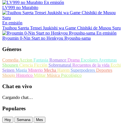
En emisión
LV999 no Murabito
En emisión
Tsuihou Sareta Tensei Juukishi wa Game Chishiki de Musou Suru
En emisión
Ryoumin 0-Nin Start no Henkyou Ryoushu-sama
Géneros
Comedia
Accion
Fantasia
Romance
Drama
Escolares
Aventuras
Shounen
Ciencia Ficción
Sobrenatural
Recuentos de la vida
Ecchi
Seinen
Magia
Misterio
Mecha
Harem
Superpoderes
Deportes
Shoujo
Historico
Militar
Música
Psicológico
Chat en vivo
Cargando chat…
Populares
Hoy
Semana
Mes