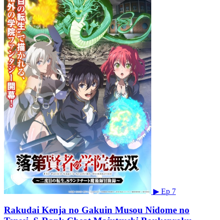
▶
Ep 7
Rakudai Kenja no Gakuin Musou Nidome no