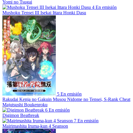
Yomi no Tsugai
4
En emisión
Mushoku Tensei III Isekai Ittara Honki Dasu
5
En emisión
Rakudai Kenja no Gakuin Musou Nidome no Tensei, S-Rank Cheat
Majutsushi Boukenroku
6
En emisión
Digimon Beatbreak
7
En emisión
Mairimashita Iruma-kun 4 Seanson