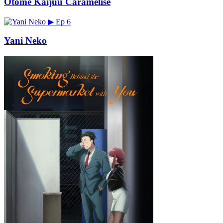
Otome Kaijuu Caramelise
▶
Ep 6
Yani Neko