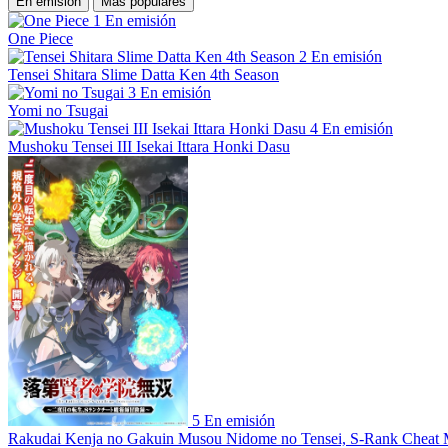
En emisión
Más populares
1
En emisión
One Piece
2
En emisión
Tensei Shitara Slime Datta Ken 4th Season
3
En emisión
Yomi no Tsugai
4
En emisión
Mushoku Tensei III Isekai Ittara Honki Dasu
5
En emisión
Rakudai Kenja no Gakuin Musou Nidome no Tensei, S-Rank Cheat 