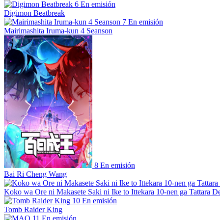
6
En emisión
Digimon Beatbreak
7
En emisión
Mairimashita Iruma-kun 4 Seanson
8
En emisión
Bai Ri Cheng Wang
Koko wa Ore ni Makasete Saki ni Ike to Ittekara 10-nen ga Tattara De
10
En emisión
Tomb Raider King
11
En emisión