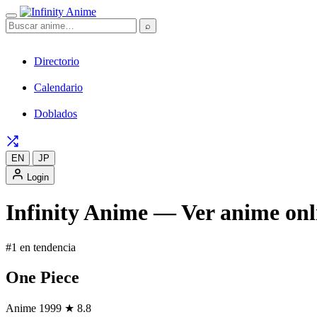
⌕
Directorio
Calendario
Doblados
EN
JP
Login
Infinity Anime — Ver anime onli
#1 en tendencia
One Piece
Anime
1999
★ 8.8