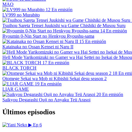
MAO
12
En emisión
LV999 no Murabito
Tsuihou Sareta Tensei Juukishi wa Game Chishiki de Musou Suru
14
En emisión
Ryoumin 0-Nin Start no Henkyou Ryoushu-sama
15
En emisión
Katainaka no Ossan Kensei ni Naru II
Hell Mode Yarikomizuki no Gamer wa Hai Settei no Isekai de Musou
17
En emisión
BLACK TORCH
18
En emi
Otomege Sekai wa Mob ni Kibishii Sekai desu season 2
19
En emisión
LIAR GAME
20
En emisión
Saikyou Degarashi Ouji no Anyaku Teii Arasoi
Últimos episodios
▶
Ep 6