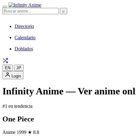
⌕
Directorio
Calendario
Doblados
EN
JP
Login
Infinity Anime — Ver anime onli
#1 en tendencia
One Piece
Anime
1999
★ 8.8