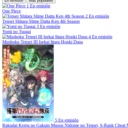
En emisión
Más populares
1
En emisión
One Piece
2
En emisión
Tensei Shitara Slime Datta Ken 4th Season
3
En emisión
Yomi no Tsugai
4
En emisión
Mushoku Tensei III Isekai Ittara Honki Dasu
5
En emisión
Rakudai Kenja no Gakuin Musou Nidome no Tensei, S-Rank Cheat 