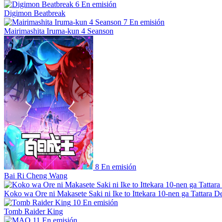
6
En emisión
Digimon Beatbreak
7
En emisión
Mairimashita Iruma-kun 4 Seanson
8
En emisión
Bai Ri Cheng Wang
Koko wa Ore ni Makasete Saki ni Ike to Ittekara 10-nen ga Tattara De
10
En emisión
Tomb Raider King
11
En emisión