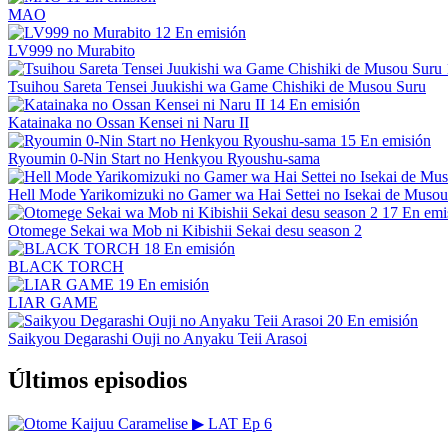
MAO
12
En emisión
LV999 no Murabito
Tsuihou Sareta Tensei Juukishi wa Game Chishiki de Musou Suru
14
En emisión
Katainaka no Ossan Kensei ni Naru II
15
En emisión
Ryoumin 0-Nin Start no Henkyou Ryoushu-sama
Hell Mode Yarikomizuki no Gamer wa Hai Settei no Isekai de Musou
17
En emi
Otomege Sekai wa Mob ni Kibishii Sekai desu season 2
18
En emisión
BLACK TORCH
19
En emisión
LIAR GAME
20
En emisión
Saikyou Degarashi Ouji no Anyaku Teii Arasoi
Últimos episodios
▶
LAT
Ep 6