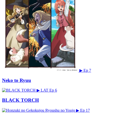
▶
Ep 7
Neko to Ryuu
▶
LAT
Ep 6
BLACK TORCH
▶
Ep 17