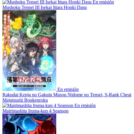
En emisión
Mushoku Tensei III Isekai Ittara Honki Dasu
En emisión
Rakudai Kenja no Gakuin Musou Nidome no Tensei, S-Rank Cheat
Majutsushi Boukenroku
En emisión
Mairimashita Iruma-kun 4 Seanson