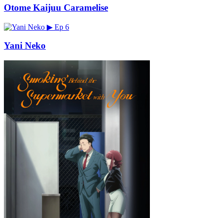
Otome Kaijuu Caramelise
▶
Ep 6
Yani Neko