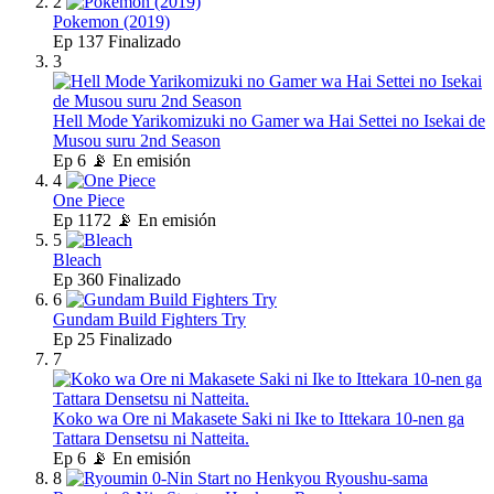
2
Pokemon (2019)
Ep
137
Finalizado
3
Hell Mode Yarikomizuki no Gamer wa Hai Settei no Isekai de
Musou suru 2nd Season
Ep
6
📡 En emisión
4
One Piece
Ep
1172
📡 En emisión
5
Bleach
Ep
360
Finalizado
6
Gundam Build Fighters Try
Ep
25
Finalizado
7
Koko wa Ore ni Makasete Saki ni Ike to Ittekara 10-nen ga
Tattara Densetsu ni Natteita.
Ep
6
📡 En emisión
8