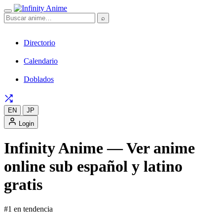
⌕
Directorio
Calendario
Doblados
EN
JP
Login
Infinity Anime — Ver anime
online sub español y latino
gratis
#1 en tendencia