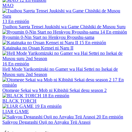
12
En emisión
MAO
13
En emisión
Tsuihou Sareta Tensei Juukishi wa Game Chishiki de Musou Suru
14
En emisión
Ryoumin 0-Nin Start no Henkyou Ryoushu-sama
15
En emisión
Katainaka no Ossan Kensei ni Naru II
16
En emisión
Hell Mode Yarikomizuki no Gamer wa Hai Settei no Isekai de
Musou suru 2nd Season
17
En
emisión
Otomege Sekai wa Mob ni Kibishii Sekai desu season 2
18
En emisión
BLACK TORCH
19
En emisión
LIAR GAME
20
En emisión
Saikyou Degarashi Ouji no Anyaku Teii Arasoi