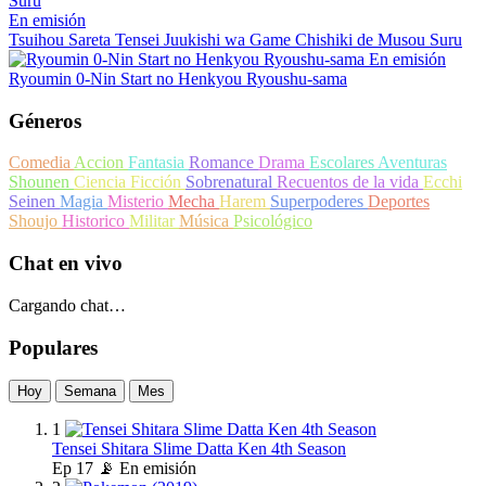
En emisión
Tsuihou Sareta Tensei Juukishi wa Game Chishiki de Musou Suru
En emisión
Ryoumin 0-Nin Start no Henkyou Ryoushu-sama
Géneros
Comedia
Accion
Fantasia
Romance
Drama
Escolares
Aventuras
Shounen
Ciencia Ficción
Sobrenatural
Recuentos de la vida
Ecchi
Seinen
Magia
Misterio
Mecha
Harem
Superpoderes
Deportes
Shoujo
Historico
Militar
Música
Psicológico
Chat en vivo
Cargando chat…
Populares
Hoy
Semana
Mes
1
Tensei Shitara Slime Datta Ken 4th Season
Ep
17
📡 En emisión