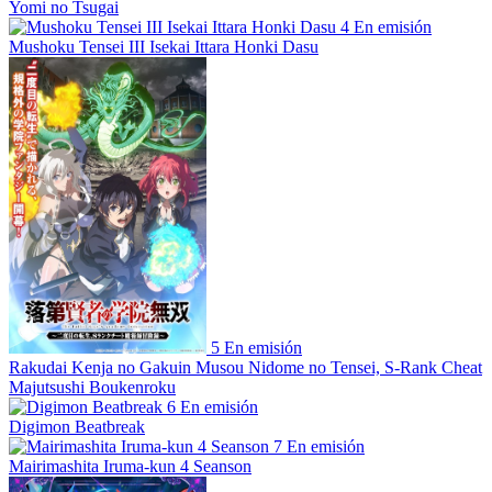
Yomi no Tsugai
4
En emisión
Mushoku Tensei III Isekai Ittara Honki Dasu
5
En emisión
Rakudai Kenja no Gakuin Musou Nidome no Tensei, S-Rank Cheat
Majutsushi Boukenroku
6
En emisión
Digimon Beatbreak
7
En emisión
Mairimashita Iruma-kun 4 Seanson