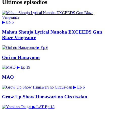
Últimos episodios
▶
Ep 6
Mahou Shoujo Lyrical Nanoha EXCEEDS Gun
Blaze Vengeance
▶
Ep 6
Oni no Hanayome
▶
Ep 19
MAO
▶
Ep 6
Grow Up Show Himawari no Circus-dan
▶
LAT
Ep 18