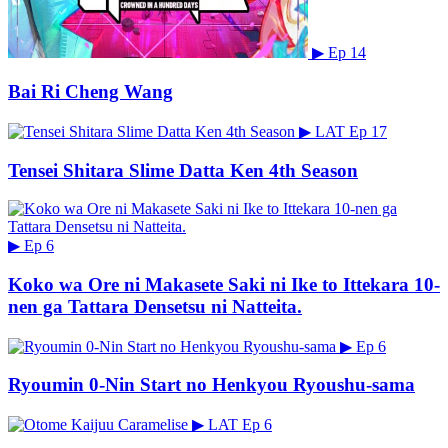
▶
Ep 14
Bai Ri Cheng Wang
▶
LAT
Ep 17
Tensei Shitara Slime Datta Ken 4th Season
▶
Ep 6
Koko wa Ore ni Makasete Saki ni Ike to Ittekara 10-
nen ga Tattara Densetsu ni Natteita.
▶
Ep 6
Ryoumin 0-Nin Start no Henkyou Ryoushu-sama
▶
LAT
Ep 6