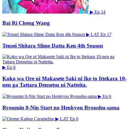
▶
Ep 14
Bai Ri Cheng Wang
▶
LAT
Ep 17
Tensei Shitara Slime Datta Ken 4th Season
▶
Ep 6
Koko wa Ore ni Makasete Saki ni Ike to Ittekara 10-
nen ga Tattara Densetsu ni Natteita.
▶
Ep 6
Ryoumin 0-Nin Start no Henkyou Ryoushu-sama
▶
LAT
Ep 6