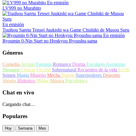
En emisión
LV999 no Murabito
En emisión
Tsuihou Sareta Tensei Juukishi wa Game Chishiki de Musou Suru
En emisión
Ryoumin 0-Nin Start no Henkyou Ryoushu-sama
Géneros
Comedia
Accion
Fantasia
Romance
Drama
Escolares
Aventuras
Shounen
Ciencia Ficción
Sobrenatural
Recuentos de la vida
Ecchi
Seinen
Magia
Misterio
Mecha
Harem
Superpoderes
Deportes
Shoujo
Historico
Militar
Música
Psicológico
Chat en vivo
Cargando chat…
Populares
Hoy
Semana
Mes