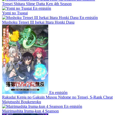
Tensei Shitara Slime Datta Ken 4th Season
En emisión
Yomi no Tsugai
En emisión
Mushoku Tensei III Isekai Ittara Honki Dasu
En emisión
Rakudai Kenja no Gakuin Musou Nidome no Tensei, S-Rank Cheat
Majutsushi Boukenroku
En emisión
Mairimashita Iruma-kun 4 Seanson