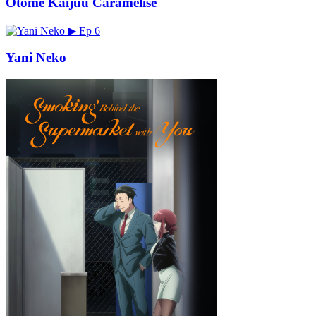
Otome Kaijuu Caramelise
▶
Ep 6
Yani Neko