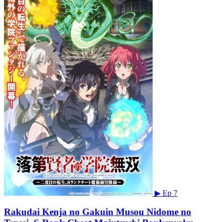
▶
Ep 7
Rakudai Kenja no Gakuin Musou Nidome no