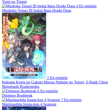
Yomi no Tsugai
4
En emisión
Mushoku Tensei III Isekai Ittara Honki Dasu
5
En emisión
Rakudai Kenja no Gakuin Musou Nidome no Tensei, S-Rank Cheat
Majutsushi Boukenroku
6
En emisión
Digimon Beatbreak
7
En emisión
Mairimashita Iruma-kun 4 Seanson