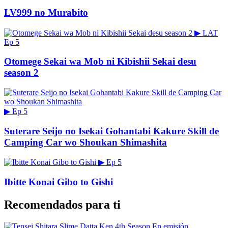
LV999 no Murabito
▶
LAT
Ep 5
Otomege Sekai wa Mob ni Kibishii Sekai desu
season 2
▶
Ep 5
Suterare Seijo no Isekai Gohantabi Kakure Skill de
Camping Car wo Shoukan Shimashita
▶
Ep 5
Ibitte Konai Gibo to Gishi
Recomendados para ti
En emisión