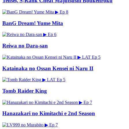
Tensei, S-Rank Cheat Majutsushi Boukenroku
▶
Ep 8
BanG Dream! Yume Mita
▶
Ep 6
Reiwa no Dara-san
▶
LAT
Ep 5
Katainaka no Ossan Kensei ni Naru II
▶
LAT
Ep 5
Tomb Raider King
▶
Ep 7
Hanazakari no Kimitachi e 2nd Season
▶
Ep 7