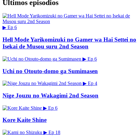
Últimos episodios
▶
Ep 6
Hell Mode Yarikomizuki no Gamer wa Hai Settei no
Isekai de Musou suru 2nd Season
▶
Ep 6
Uchi no Otouto-domo ga Sumimasen
▶
Ep 4
Nige Jouzu no Wakagimi 2nd Season
▶
Ep 6
Kore Kaite Shine
▶
Ep 18