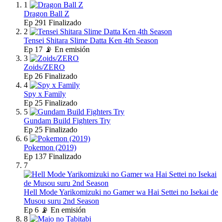
1
Dragon Ball Z
Ep
291
Finalizado
2
Tensei Shitara Slime Datta Ken 4th Season
Ep
17
📡 En emisión
3
Zoids/ZERO
Ep
26
Finalizado
4
Spy x Family
Ep
25
Finalizado
5
Gundam Build Fighters Try
Ep
25
Finalizado
6
Pokemon (2019)
Ep
137
Finalizado
7
Hell Mode Yarikomizuki no Gamer wa Hai Settei no Isekai de
Musou suru 2nd Season
Ep
6
📡 En emisión
8