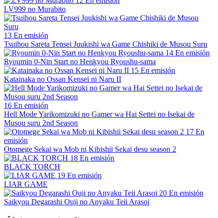
12
En emisión
LV999 no Murabito
13
En emisión
Tsuihou Sareta Tensei Juukishi wa Game Chishiki de Musou Suru
14
En emisión
Ryoumin 0-Nin Start no Henkyou Ryoushu-sama
15
En emisión
Katainaka no Ossan Kensei ni Naru II
16
En emisión
Hell Mode Yarikomizuki no Gamer wa Hai Settei no Isekai de
Musou suru 2nd Season
17
En
emisión
Otomege Sekai wa Mob ni Kibishii Sekai desu season 2
18
En emisión
BLACK TORCH
19
En emisión
LIAR GAME
20
En emisión
Saikyou Degarashi Ouji no Anyaku Teii Arasoi