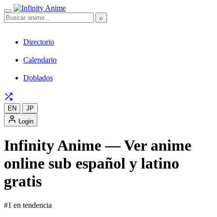
⌕
Directorio
Calendario
Doblados
EN
JP
Login
Infinity Anime — Ver anime
online sub español y latino
gratis
#1 en tendencia