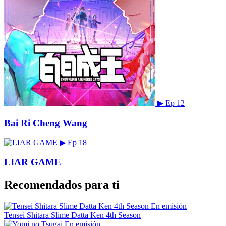
▶
Ep 12
Bai Ri Cheng Wang
▶
Ep 18
LIAR GAME
Recomendados para ti
En emisión
Tensei Shitara Slime Datta Ken 4th Season
En emisión