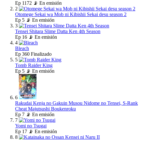
Ep
1172
📡 En emisión
2
Otomege Sekai wa Mob ni Kibishii Sekai desu season 2
Ep
5
📡 En emisión
3
Tensei Shitara Slime Datta Ken 4th Season
Ep
16
📡 En emisión
4
Bleach
Ep
360
Finalizado
5
Tomb Raider King
Ep
5
📡 En emisión
6
Rakudai Kenja no Gakuin Musou Nidome no Tensei, S-Rank
Cheat Majutsushi Boukenroku
Ep
7
📡 En emisión
7
Yomi no Tsugai
Ep
17
📡 En emisión
8