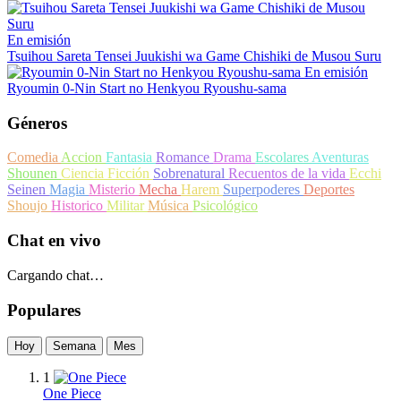
En emisión
Tsuihou Sareta Tensei Juukishi wa Game Chishiki de Musou Suru
En emisión
Ryoumin 0-Nin Start no Henkyou Ryoushu-sama
Géneros
Comedia
Accion
Fantasia
Romance
Drama
Escolares
Aventuras
Shounen
Ciencia Ficción
Sobrenatural
Recuentos de la vida
Ecchi
Seinen
Magia
Misterio
Mecha
Harem
Superpoderes
Deportes
Shoujo
Historico
Militar
Música
Psicológico
Chat en vivo
Cargando chat…
Populares
Hoy
Semana
Mes
1
One Piece