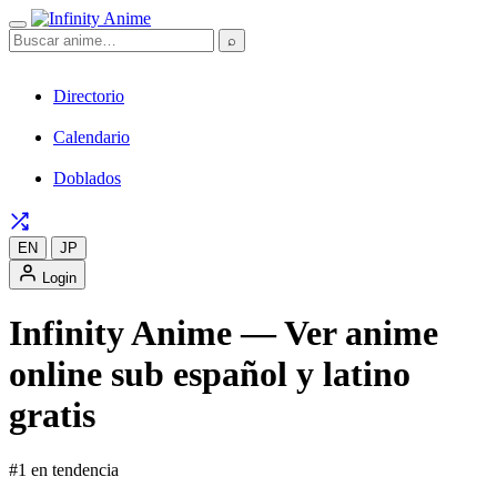
⌕
Directorio
Calendario
Doblados
EN
JP
Login
Infinity Anime — Ver anime
online sub español y latino
gratis
#1 en tendencia