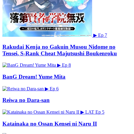
▶
Ep 7
Rakudai Kenja no Gakuin Musou Nidome no
Tensei, S-Rank Cheat Majutsushi Boukenroku
▶
Ep 8
BanG Dream! Yume Mita
▶
Ep 6
Reiwa no Dara-san
▶
LAT
Ep 5
Katainaka no Ossan Kensei ni Naru II