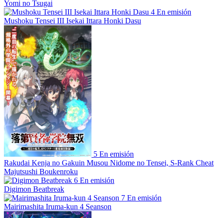
Yomi no Tsugai
4
En emisión
Mushoku Tensei III Isekai Ittara Honki Dasu
5
En emisión
Rakudai Kenja no Gakuin Musou Nidome no Tensei, S-Rank Cheat
Majutsushi Boukenroku
6
En emisión
Digimon Beatbreak
7
En emisión
Mairimashita Iruma-kun 4 Seanson