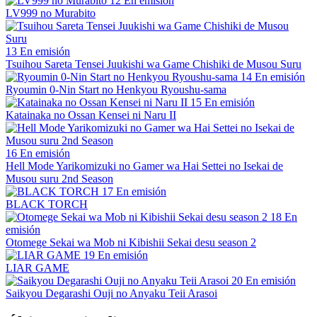
12
En emisión
LV999 no Murabito
13
En emisión
Tsuihou Sareta Tensei Juukishi wa Game Chishiki de Musou Suru
14
En emisión
Ryoumin 0-Nin Start no Henkyou Ryoushu-sama
15
En emisión
Katainaka no Ossan Kensei ni Naru II
16
En emisión
Hell Mode Yarikomizuki no Gamer wa Hai Settei no Isekai de
Musou suru 2nd Season
17
En emisión
BLACK TORCH
18
En
emisión
Otomege Sekai wa Mob ni Kibishii Sekai desu season 2
19
En emisión
LIAR GAME
20
En emisión
Saikyou Degarashi Ouji no Anyaku Teii Arasoi