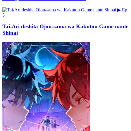
▶
Ep
5
Tai-Ari deshita Ojou-sama wa Kakutou Game nante
Shinai