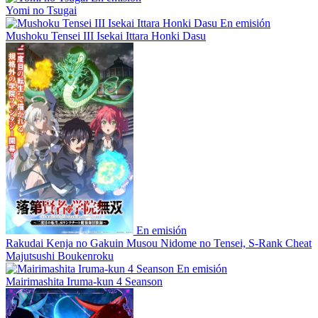
Yomi no Tsugai
En emisión
Mushoku Tensei III Isekai Ittara Honki Dasu
En emisión
Rakudai Kenja no Gakuin Musou Nidome no Tensei, S-Rank Cheat
Majutsushi Boukenroku
En emisión
Mairimashita Iruma-kun 4 Seanson