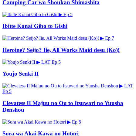
Camping Car wo Shoukan Shimashita
▶
Ep 5
Ibitte Konai Gibo to Gishi
▶
Ep 7
Heroine? Seijo? Iie, All Works Maid desu (Ko)!
▶
LAT
Ep 5
Youjo Senki II
▶
LAT
Ep 5
Clevatess II Majuu no Ou to Itsuwari no Yuusha
Denshou
▶
Ep 5
Sora wa Akai Kawa no Hotori