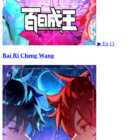
▶
Ep 13
Bai Ri Cheng Wang