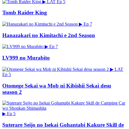
▶
LAT
Ep 5
Tomb Raider King
▶
Ep 7
Hanazakari no Kimitachi e 2nd Season
▶
Ep 7
LV999 no Murabito
▶
LAT
Ep 5
Otomege Sekai wa Mob ni Kibishii Sekai desu
season 2
▶
Ep 5
Suterare Seijo no Isekai Gohantabi Kakure Skill de