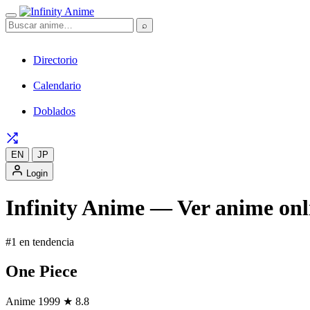
⌕
Directorio
Calendario
Doblados
EN
JP
Login
Infinity Anime — Ver anime onli
#1 en tendencia
One Piece
Anime
1999
★ 8.8