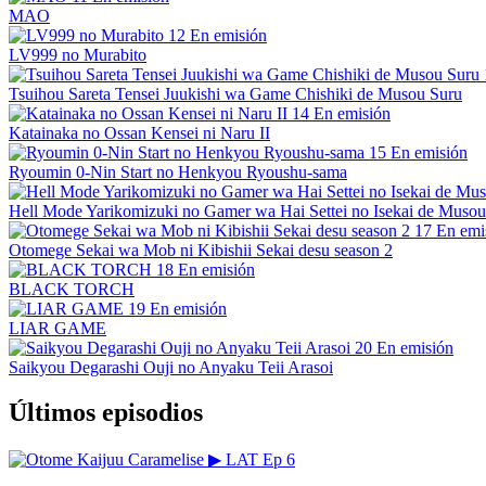
MAO
12
En emisión
LV999 no Murabito
Tsuihou Sareta Tensei Juukishi wa Game Chishiki de Musou Suru
14
En emisión
Katainaka no Ossan Kensei ni Naru II
15
En emisión
Ryoumin 0-Nin Start no Henkyou Ryoushu-sama
Hell Mode Yarikomizuki no Gamer wa Hai Settei no Isekai de Musou
17
En emi
Otomege Sekai wa Mob ni Kibishii Sekai desu season 2
18
En emisión
BLACK TORCH
19
En emisión
LIAR GAME
20
En emisión
Saikyou Degarashi Ouji no Anyaku Teii Arasoi
Últimos episodios
▶
LAT
Ep 6