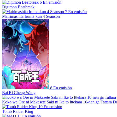
6
En emisión
Digimon Beatbreak
7
En emisión
Mairimashita Iruma-kun 4 Seanson
8
En emisión
Bai Ri Cheng Wang
Koko wa Ore ni Makasete Saki ni Ike to Ittekara 10-nen ga Tattara De
10
En emisión
Tomb Raider King
11
En emisión