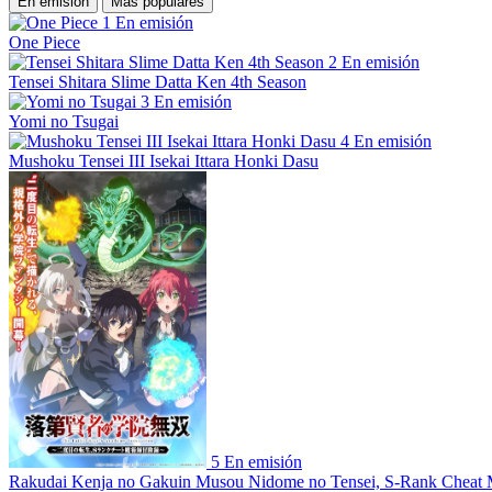
En emisión
Más populares
1
En emisión
One Piece
2
En emisión
Tensei Shitara Slime Datta Ken 4th Season
3
En emisión
Yomi no Tsugai
4
En emisión
Mushoku Tensei III Isekai Ittara Honki Dasu
5
En emisión
Rakudai Kenja no Gakuin Musou Nidome no Tensei, S-Rank Cheat 