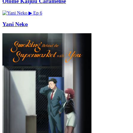
Otome Kaijuu Caramelise
▶
Ep 6
Yani Neko