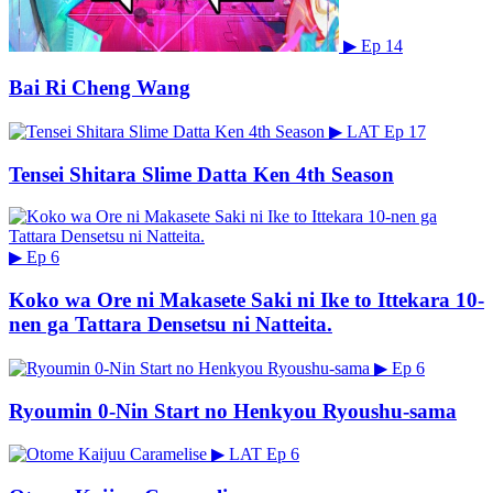
▶
Ep 14
Bai Ri Cheng Wang
▶
LAT
Ep 17
Tensei Shitara Slime Datta Ken 4th Season
▶
Ep 6
Koko wa Ore ni Makasete Saki ni Ike to Ittekara 10-
nen ga Tattara Densetsu ni Natteita.
▶
Ep 6
Ryoumin 0-Nin Start no Henkyou Ryoushu-sama
▶
LAT
Ep 6