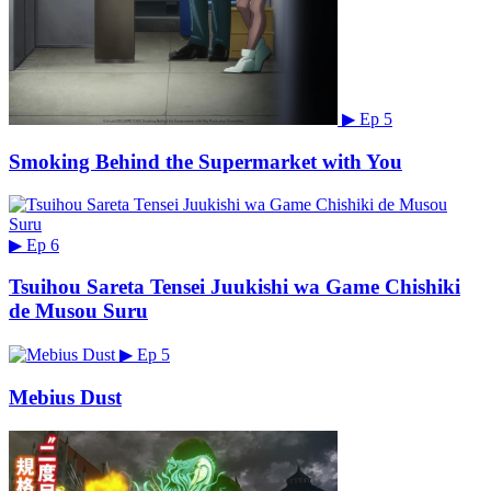
▶
Ep 5
Smoking Behind the Supermarket with You
▶
Ep 6
Tsuihou Sareta Tensei Juukishi wa Game Chishiki
de Musou Suru
▶
Ep 5
Mebius Dust