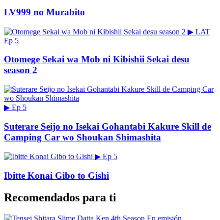
LV999 no Murabito
▶
LAT
Ep 5
Otomege Sekai wa Mob ni Kibishii Sekai desu
season 2
▶
Ep 5
Suterare Seijo no Isekai Gohantabi Kakure Skill de
Camping Car wo Shoukan Shimashita
▶
Ep 5
Ibitte Konai Gibo to Gishi
Recomendados para ti
En emisión