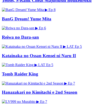
Tensei, S-Rank Cheat Majutsushi Boukenroku
▶
Ep 8
BanG Dream! Yume Mita
▶
Ep 6
Reiwa no Dara-san
▶
LAT
Ep 5
Katainaka no Ossan Kensei ni Naru II
▶
LAT
Ep 5
Tomb Raider King
▶
Ep 7
Hanazakari no Kimitachi e 2nd Season
▶
Ep 7