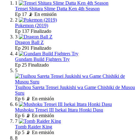
1
Tensei Shitara Slime Datta Ken 4th Season
Ep
17
📡 En emisión
2
Pokemon (2019)
Ep
137
Finalizado
3
Dragon Ball Z
Ep
291
Finalizado
4
Gundam Build Fighters Try
Ep
25
Finalizado
5
Tsuihou Sareta Tensei Juukishi wa Game Chishiki de Musou
Suru
Ep
6
📡 En emisión
6
Mushoku Tensei III Isekai Ittara Honki Dasu
Ep
6
📡 En emisión
7
Tomb Raider King
Ep
5
📡 En emisión
8