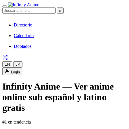
⌕
Directorio
Calendario
Doblados
EN
JP
Login
Infinity Anime — Ver anime
online sub español y latino
gratis
#1 en tendencia