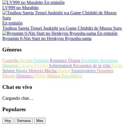
En emisión
LV999 no Murabito
En emisión
Tsuihou Sareta Tensei Juukishi wa Game Chishiki de Musou Suru
En emisión
Ryoumin 0-Nin Start no Henkyou Ryoushu-sama
Géneros
Comedia
Accion
Fantasia
Romance
Drama
Escolares
Aventuras
Shounen
Ciencia Ficción
Sobrenatural
Recuentos de la vida
Ecchi
Seinen
Magia
Misterio
Mecha
Harem
Superpoderes
Deportes
Shoujo
Historico
Militar
Música
Psicológico
Chat en vivo
Cargando chat…
Populares
Hoy
Semana
Mes