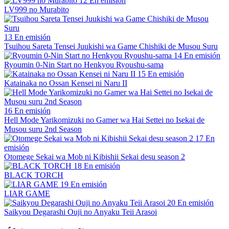
12
En emisión
LV999 no Murabito
13
En emisión
Tsuihou Sareta Tensei Juukishi wa Game Chishiki de Musou Suru
14
En emisión
Ryoumin 0-Nin Start no Henkyou Ryoushu-sama
15
En emisión
Katainaka no Ossan Kensei ni Naru II
16
En emisión
Hell Mode Yarikomizuki no Gamer wa Hai Settei no Isekai de
Musou suru 2nd Season
17
En
emisión
Otomege Sekai wa Mob ni Kibishii Sekai desu season 2
18
En emisión
BLACK TORCH
19
En emisión
LIAR GAME
20
En emisión
Saikyou Degarashi Ouji no Anyaku Teii Arasoi