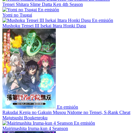
Tensei Shitara Slime Datta Ken 4th Season
En emisión
Yomi no Tsugai
En emisión
Mushoku Tensei III Isekai Ittara Honki Dasu
En emisión
Rakudai Kenja no Gakuin Musou Nidome no Tensei, S-Rank Cheat
Majutsushi Boukenroku
En emisión
Mairimashita Iruma-kun 4 Seanson