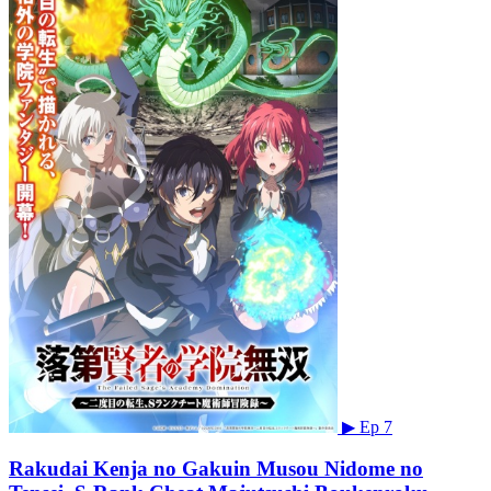
▶
Ep 7
Rakudai Kenja no Gakuin Musou Nidome no