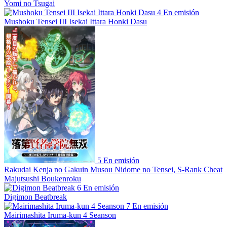
Yomi no Tsugai
4
En emisión
Mushoku Tensei III Isekai Ittara Honki Dasu
5
En emisión
Rakudai Kenja no Gakuin Musou Nidome no Tensei, S-Rank Cheat
Majutsushi Boukenroku
6
En emisión
Digimon Beatbreak
7
En emisión
Mairimashita Iruma-kun 4 Seanson