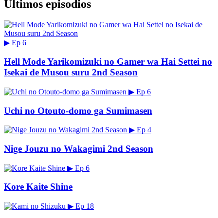
Últimos episodios
▶
Ep 6
Hell Mode Yarikomizuki no Gamer wa Hai Settei no
Isekai de Musou suru 2nd Season
▶
Ep 6
Uchi no Otouto-domo ga Sumimasen
▶
Ep 4
Nige Jouzu no Wakagimi 2nd Season
▶
Ep 6
Kore Kaite Shine
▶
Ep 18