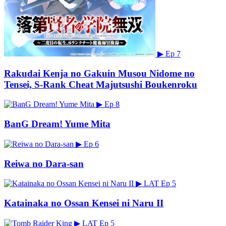
▶
Ep 7
Rakudai Kenja no Gakuin Musou Nidome no
Tensei, S-Rank Cheat Majutsushi Boukenroku
▶
Ep 8
BanG Dream! Yume Mita
▶
Ep 6
Reiwa no Dara-san
▶
LAT
Ep 5
Katainaka no Ossan Kensei ni Naru II
▶
LAT
Ep 5