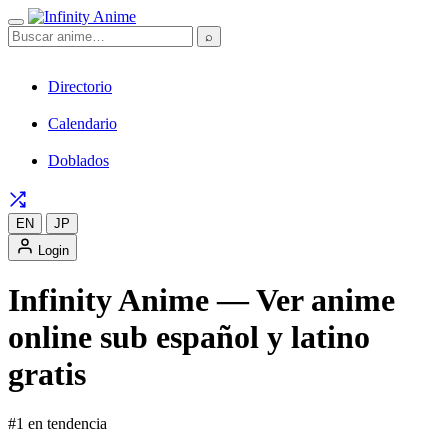
⌕
Directorio
Calendario
Doblados
EN
JP
Login
Infinity Anime — Ver anime
online sub español y latino
gratis
#1 en tendencia