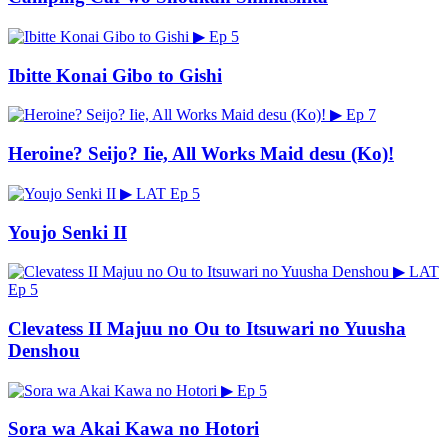
▶
Ep 5
Ibitte Konai Gibo to Gishi
▶
Ep 7
Heroine? Seijo? Iie, All Works Maid desu (Ko)!
▶
LAT
Ep 5
Youjo Senki II
▶
LAT
Ep 5
Clevatess II Majuu no Ou to Itsuwari no Yuusha
Denshou
▶
Ep 5
Sora wa Akai Kawa no Hotori