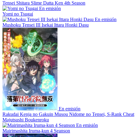
Tensei Shitara Slime Datta Ken 4th Season
En emisión
Yomi no Tsugai
En emisión
Mushoku Tensei III Isekai Ittara Honki Dasu
En emisión
Rakudai Kenja no Gakuin Musou Nidome no Tensei, S-Rank Cheat
Majutsushi Boukenroku
En emisión
Mairimashita Iruma-kun 4 Seanson