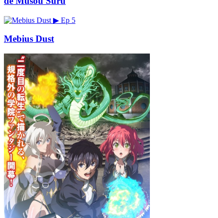
de Musou Suru
▶
Ep 5
Mebius Dust