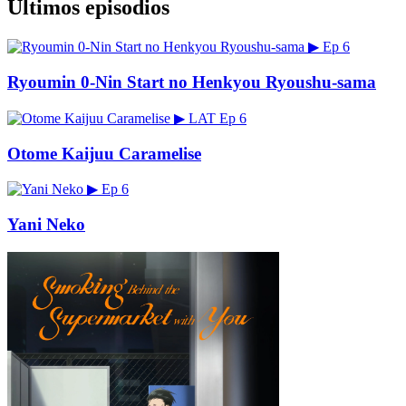
Últimos episodios
▶
Ep 6
Ryoumin 0-Nin Start no Henkyou Ryoushu-sama
▶
LAT
Ep 6
Otome Kaijuu Caramelise
▶
Ep 6
Yani Neko