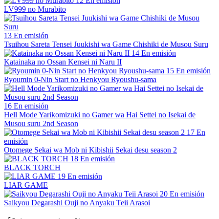
12
En emisión
LV999 no Murabito
13
En emisión
Tsuihou Sareta Tensei Juukishi wa Game Chishiki de Musou Suru
14
En emisión
Katainaka no Ossan Kensei ni Naru II
15
En emisión
Ryoumin 0-Nin Start no Henkyou Ryoushu-sama
16
En emisión
Hell Mode Yarikomizuki no Gamer wa Hai Settei no Isekai de
Musou suru 2nd Season
17
En
emisión
Otomege Sekai wa Mob ni Kibishii Sekai desu season 2
18
En emisión
BLACK TORCH
19
En emisión
LIAR GAME
20
En emisión
Saikyou Degarashi Ouji no Anyaku Teii Arasoi