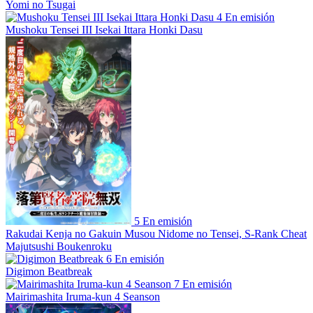
Yomi no Tsugai
4
En emisión
Mushoku Tensei III Isekai Ittara Honki Dasu
5
En emisión
Rakudai Kenja no Gakuin Musou Nidome no Tensei, S-Rank Cheat
Majutsushi Boukenroku
6
En emisión
Digimon Beatbreak
7
En emisión
Mairimashita Iruma-kun 4 Seanson