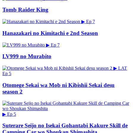
Tomb Raider King
▶
Ep 7
Hanazakari no Kimitachi e 2nd Season
▶
Ep 7
LV999 no Murabito
▶
LAT
Ep 5
Otomege Sekai wa Mob ni Kibishii Sekai desu
season 2
▶
Ep 5
Suterare Seijo no Isekai Gohantabi Kakure Skill de
Camping Car wo Shoukan Shimashita