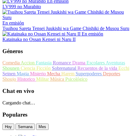
En emisión
LV999 no Murabito
En emisión
Tsuihou Sareta Tensei Juukishi wa Game Chishiki de Musou Suru
En emisión
Katainaka no Ossan Kensei ni Naru II
Géneros
Comedia
Accion
Fantasia
Romance
Drama
Escolares
Aventuras
Shounen
Ciencia Ficción
Sobrenatural
Recuentos de la vida
Ecchi
Seinen
Magia
Misterio
Mecha
Harem
Superpoderes
Deportes
Shoujo
Historico
Militar
Música
Psicológico
Chat en vivo
Cargando chat…
Populares
Hoy
Semana
Mes