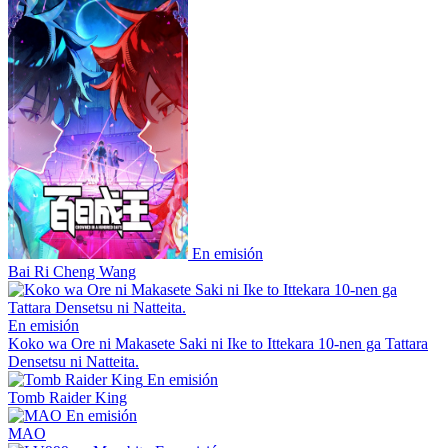
En emisión
Bai Ri Cheng Wang
En emisión
Koko wa Ore ni Makasete Saki ni Ike to Ittekara 10-nen ga Tattara
Densetsu ni Natteita.
En emisión
Tomb Raider King
En emisión
MAO