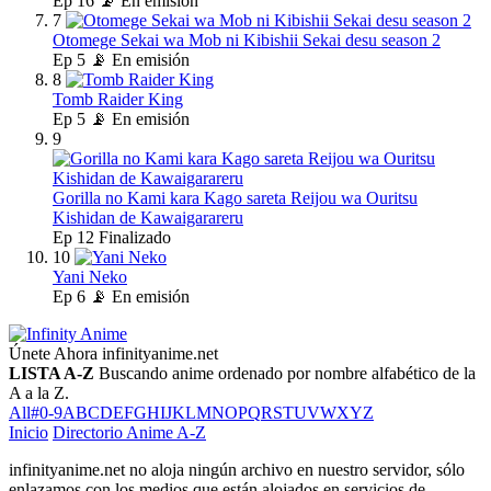
Ep
16
📡 En emisión
7
Otomege Sekai wa Mob ni Kibishii Sekai desu season 2
Ep
5
📡 En emisión
8
Tomb Raider King
Ep
5
📡 En emisión
9
Gorilla no Kami kara Kago sareta Reijou wa Ouritsu
Kishidan de Kawaigarareru
Ep
12
Finalizado
10
Yani Neko
Ep
6
📡 En emisión
Únete Ahora
infinityanime.net
LISTA A-Z
Buscando anime ordenado por nombre alfabético de la
A a la Z.
All
#
0-9
A
B
C
D
E
F
G
H
I
J
K
L
M
N
O
P
Q
R
S
T
U
V
W
X
Y
Z
Inicio
Directorio Anime A-Z
infinityanime.net no aloja ningún archivo en nuestro servidor, sólo
enlazamos con los medios que están alojados en servicios de