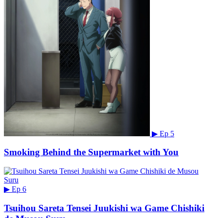
▶
Ep 5
Smoking Behind the Supermarket with You
▶
Ep 6
Tsuihou Sareta Tensei Juukishi wa Game Chishiki