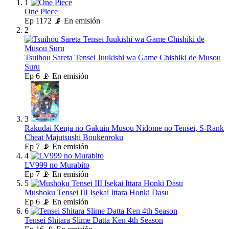
1
One Piece
Ep
1172
📡 En emisión
2
Tsuihou Sareta Tensei Juukishi wa Game Chishiki de Musou
Suru
Ep
6
📡 En emisión
3
Rakudai Kenja no Gakuin Musou Nidome no Tensei, S-Rank
Cheat Majutsushi Boukenroku
Ep
7
📡 En emisión
4
LV999 no Murabito
Ep
7
📡 En emisión
5
Mushoku Tensei III Isekai Ittara Honki Dasu
Ep
6
📡 En emisión
6
Tensei Shitara Slime Datta Ken 4th Season