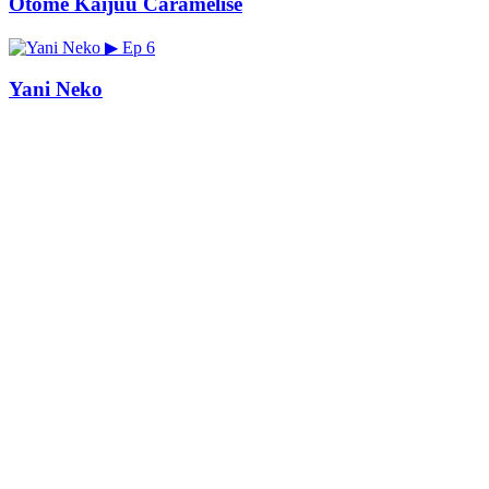
Otome Kaijuu Caramelise
▶
Ep 6
Yani Neko