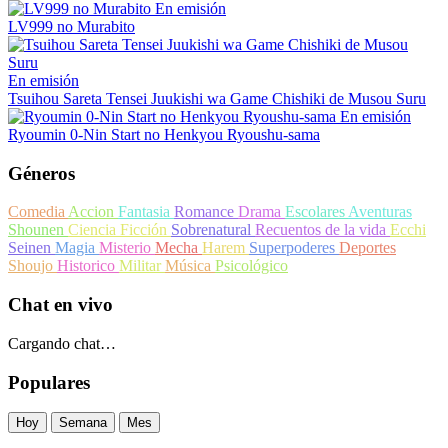
En emisión
LV999 no Murabito
En emisión
Tsuihou Sareta Tensei Juukishi wa Game Chishiki de Musou Suru
En emisión
Ryoumin 0-Nin Start no Henkyou Ryoushu-sama
Géneros
Comedia
Accion
Fantasia
Romance
Drama
Escolares
Aventuras
Shounen
Ciencia Ficción
Sobrenatural
Recuentos de la vida
Ecchi
Seinen
Magia
Misterio
Mecha
Harem
Superpoderes
Deportes
Shoujo
Historico
Militar
Música
Psicológico
Chat en vivo
Cargando chat…
Populares
Hoy
Semana
Mes