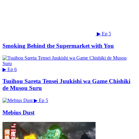
▶
Ep 5
Smoking Behind the Supermarket with You
▶
Ep 6
Tsuihou Sareta Tensei Juukishi wa Game Chishiki
de Musou Suru
▶
Ep 5
Mebius Dust