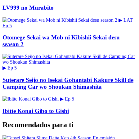
LV999 no Murabito
▶
LAT
Ep 5
Otomege Sekai wa Mob ni Kibishii Sekai desu
season 2
▶
Ep 5
Suterare Seijo no Isekai Gohantabi Kakure Skill de
Camping Car wo Shoukan Shimashita
▶
Ep 5
Ibitte Konai Gibo to Gishi
Recomendados para ti
En emisión