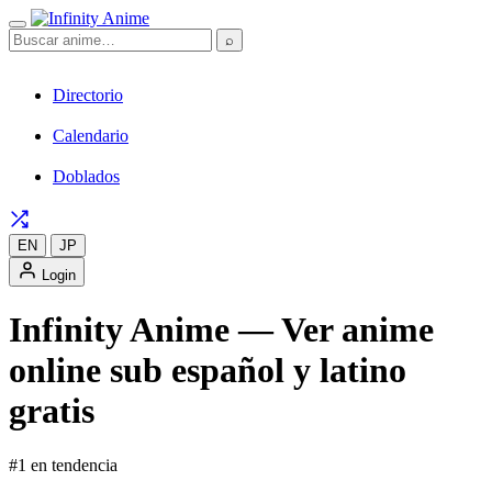
⌕
Directorio
Calendario
Doblados
EN
JP
Login
Infinity Anime — Ver anime
online sub español y latino
gratis
#1 en tendencia