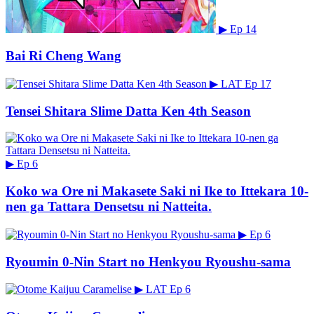
▶
Ep 14
Bai Ri Cheng Wang
▶
LAT
Ep 17
Tensei Shitara Slime Datta Ken 4th Season
▶
Ep 6
Koko wa Ore ni Makasete Saki ni Ike to Ittekara 10-
nen ga Tattara Densetsu ni Natteita.
▶
Ep 6
Ryoumin 0-Nin Start no Henkyou Ryoushu-sama
▶
LAT
Ep 6