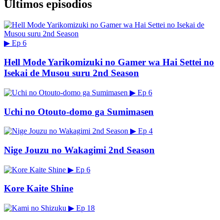
Últimos episodios
▶
Ep 6
Hell Mode Yarikomizuki no Gamer wa Hai Settei no
Isekai de Musou suru 2nd Season
▶
Ep 6
Uchi no Otouto-domo ga Sumimasen
▶
Ep 4
Nige Jouzu no Wakagimi 2nd Season
▶
Ep 6
Kore Kaite Shine
▶
Ep 18