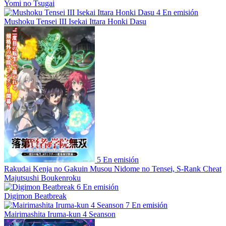
Yomi no Tsugai
4
En emisión
Mushoku Tensei III Isekai Ittara Honki Dasu
5
En emisión
Rakudai Kenja no Gakuin Musou Nidome no Tensei, S-Rank Cheat
Majutsushi Boukenroku
6
En emisión
Digimon Beatbreak
7
En emisión
Mairimashita Iruma-kun 4 Seanson