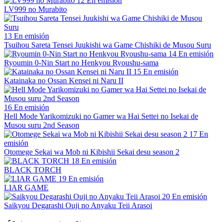
12
En emisión
LV999 no Murabito
13
En emisión
Tsuihou Sareta Tensei Juukishi wa Game Chishiki de Musou Suru
14
En emisión
Ryoumin 0-Nin Start no Henkyou Ryoushu-sama
15
En emisión
Katainaka no Ossan Kensei ni Naru II
16
En emisión
Hell Mode Yarikomizuki no Gamer wa Hai Settei no Isekai de
Musou suru 2nd Season
17
En
emisión
Otomege Sekai wa Mob ni Kibishii Sekai desu season 2
18
En emisión
BLACK TORCH
19
En emisión
LIAR GAME
20
En emisión
Saikyou Degarashi Ouji no Anyaku Teii Arasoi