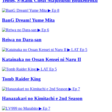
Tensei, S-Rank Cheat Majutsushi Boukenroku
▶
Ep 8
BanG Dream! Yume Mita
▶
Ep 6
Reiwa no Dara-san
▶
LAT
Ep 5
Katainaka no Ossan Kensei ni Naru II
▶
LAT
Ep 5
Tomb Raider King
▶
Ep 7
Hanazakari no Kimitachi e 2nd Season
▶
Ep 7