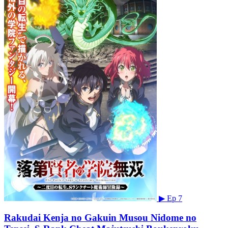
▶
Ep 7
Rakudai Kenja no Gakuin Musou Nidome no