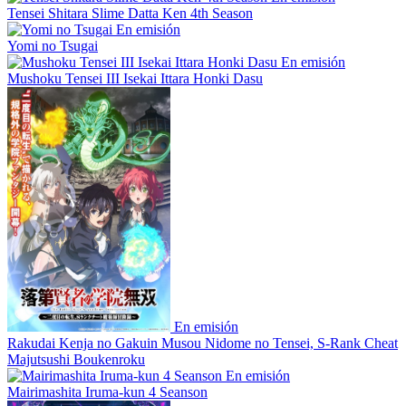
Tensei Shitara Slime Datta Ken 4th Season
En emisión
Yomi no Tsugai
En emisión
Mushoku Tensei III Isekai Ittara Honki Dasu
En emisión
Rakudai Kenja no Gakuin Musou Nidome no Tensei, S-Rank Cheat
Majutsushi Boukenroku
En emisión
Mairimashita Iruma-kun 4 Seanson