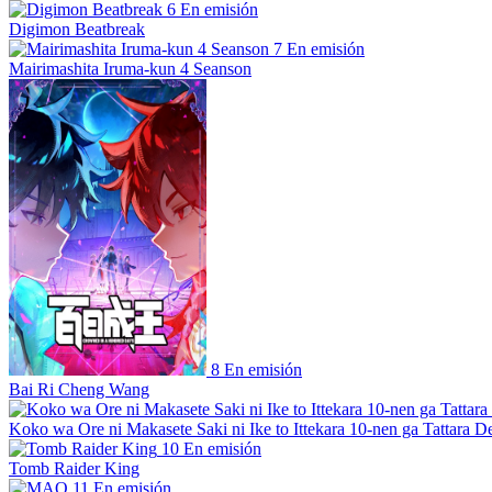
6
En emisión
Digimon Beatbreak
7
En emisión
Mairimashita Iruma-kun 4 Seanson
8
En emisión
Bai Ri Cheng Wang
Koko wa Ore ni Makasete Saki ni Ike to Ittekara 10-nen ga Tattara De
10
En emisión
Tomb Raider King
11
En emisión