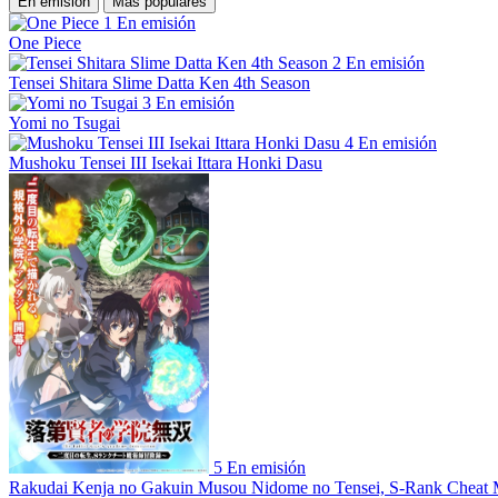
En emisión
Más populares
1
En emisión
One Piece
2
En emisión
Tensei Shitara Slime Datta Ken 4th Season
3
En emisión
Yomi no Tsugai
4
En emisión
Mushoku Tensei III Isekai Ittara Honki Dasu
5
En emisión
Rakudai Kenja no Gakuin Musou Nidome no Tensei, S-Rank Cheat 