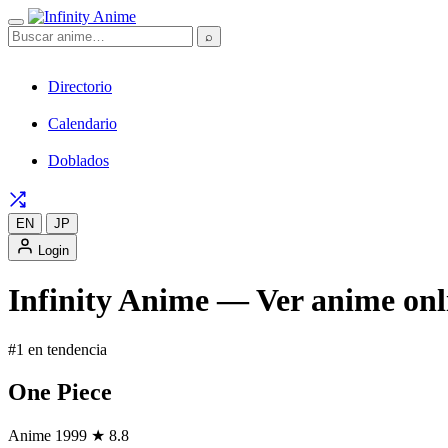
⌕
Directorio
Calendario
Doblados
EN
JP
Login
Infinity Anime — Ver anime onli
#1 en tendencia
One Piece
Anime
1999
★ 8.8