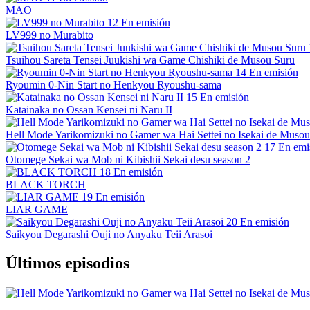
MAO
12
En emisión
LV999 no Murabito
Tsuihou Sareta Tensei Juukishi wa Game Chishiki de Musou Suru
14
En emisión
Ryoumin 0-Nin Start no Henkyou Ryoushu-sama
15
En emisión
Katainaka no Ossan Kensei ni Naru II
Hell Mode Yarikomizuki no Gamer wa Hai Settei no Isekai de Musou
17
En emi
Otomege Sekai wa Mob ni Kibishii Sekai desu season 2
18
En emisión
BLACK TORCH
19
En emisión
LIAR GAME
20
En emisión
Saikyou Degarashi Ouji no Anyaku Teii Arasoi
Últimos episodios