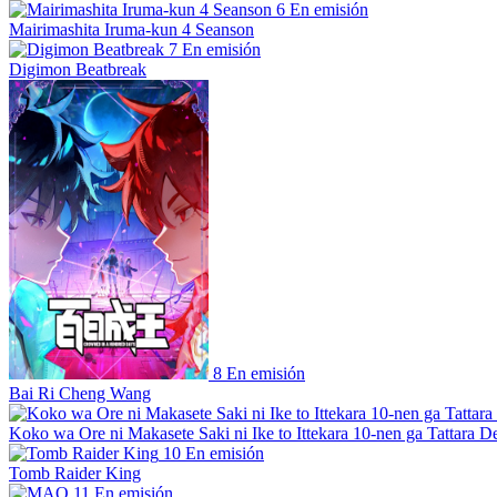
6
En emisión
Mairimashita Iruma-kun 4 Seanson
7
En emisión
Digimon Beatbreak
8
En emisión
Bai Ri Cheng Wang
Koko wa Ore ni Makasete Saki ni Ike to Ittekara 10-nen ga Tattara De
10
En emisión
Tomb Raider King
11
En emisión