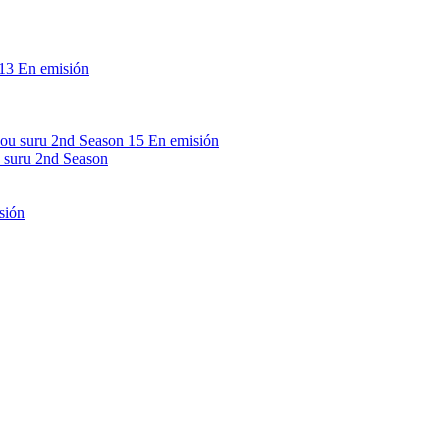
13
En emisión
15
En emisión
 suru 2nd Season
sión