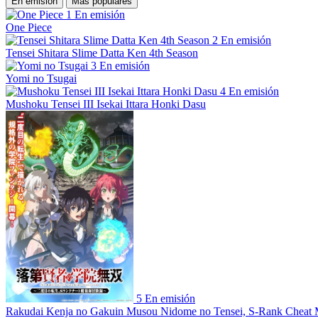
En emisión
Más populares
1
En emisión
One Piece
2
En emisión
Tensei Shitara Slime Datta Ken 4th Season
3
En emisión
Yomi no Tsugai
4
En emisión
Mushoku Tensei III Isekai Ittara Honki Dasu
5
En emisión
Rakudai Kenja no Gakuin Musou Nidome no Tensei, S-Rank Cheat 