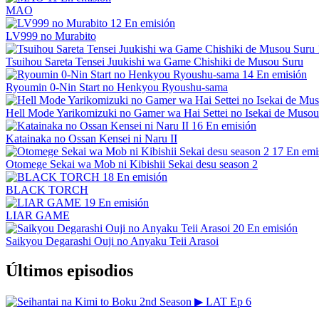
MAO
12
En emisión
LV999 no Murabito
Tsuihou Sareta Tensei Juukishi wa Game Chishiki de Musou Suru
14
En emisión
Ryoumin 0-Nin Start no Henkyou Ryoushu-sama
Hell Mode Yarikomizuki no Gamer wa Hai Settei no Isekai de Musou
16
En emisión
Katainaka no Ossan Kensei ni Naru II
17
En emi
Otomege Sekai wa Mob ni Kibishii Sekai desu season 2
18
En emisión
BLACK TORCH
19
En emisión
LIAR GAME
20
En emisión
Saikyou Degarashi Ouji no Anyaku Teii Arasoi
Últimos episodios
▶
LAT
Ep 6