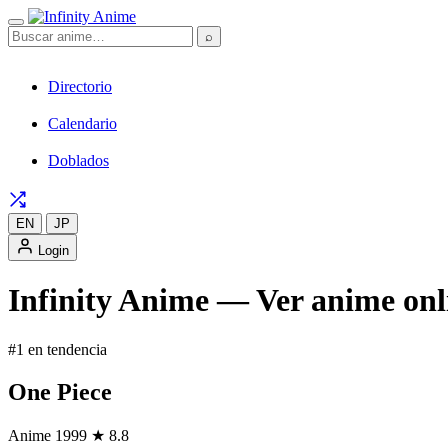
⌕
Directorio
Calendario
Doblados
EN
JP
Login
Infinity Anime — Ver anime onli
#1 en tendencia
One Piece
Anime
1999
★ 8.8