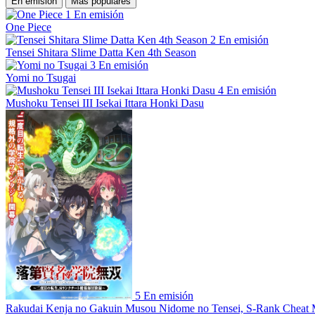
En emisión
Más populares
1
En emisión
One Piece
2
En emisión
Tensei Shitara Slime Datta Ken 4th Season
3
En emisión
Yomi no Tsugai
4
En emisión
Mushoku Tensei III Isekai Ittara Honki Dasu
5
En emisión
Rakudai Kenja no Gakuin Musou Nidome no Tensei, S-Rank Cheat 