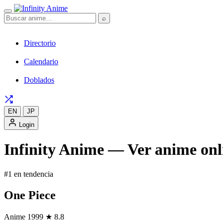
⌕
Directorio
Calendario
Doblados
EN
JP
Login
Infinity Anime — Ver anime onli
#1 en tendencia
One Piece
Anime
1999
★ 8.8