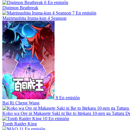
6
En emisión
Digimon Beatbreak
7
En emisión
Mairimashita Iruma-kun 4 Seanson
8
En emisión
Bai Ri Cheng Wang
Koko wa Ore ni Makasete Saki ni Ike to Ittekara 10-nen ga Tattara De
10
En emisión
Tomb Raider King
11
En emisión