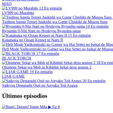
MAO
12
En emisión
LV999 no Murabito
Tsuihou Sareta Tensei Juukishi wa Game Chishiki de Musou Suru
14
En emisión
Ryoumin 0-Nin Start no Henkyou Ryoushu-sama
15
En emisión
Katainaka no Ossan Kensei ni Naru II
Hell Mode Yarikomizuki no Gamer wa Hai Settei no Isekai de Musou
17
En emisión
BLACK TORCH
18
En emi
Otomege Sekai wa Mob ni Kibishii Sekai desu season 2
19
En emisión
LIAR GAME
20
En emisión
Saikyou Degarashi Ouji no Anyaku Teii Arasoi
Últimos episodios
▶
Ep 8