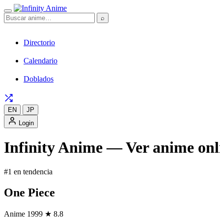
⌕
Directorio
Calendario
Doblados
EN
JP
Login
Infinity Anime — Ver anime onli
#1 en tendencia
One Piece
Anime
1999
★ 8.8