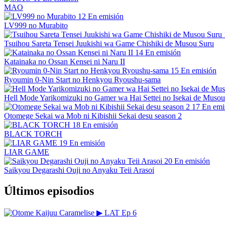
MAO
12
En emisión
LV999 no Murabito
Tsuihou Sareta Tensei Juukishi wa Game Chishiki de Musou Suru
14
En emisión
Katainaka no Ossan Kensei ni Naru II
15
En emisión
Ryoumin 0-Nin Start no Henkyou Ryoushu-sama
Hell Mode Yarikomizuki no Gamer wa Hai Settei no Isekai de Musou
17
En emi
Otomege Sekai wa Mob ni Kibishii Sekai desu season 2
18
En emisión
BLACK TORCH
19
En emisión
LIAR GAME
20
En emisión
Saikyou Degarashi Ouji no Anyaku Teii Arasoi
Últimos episodios
▶
LAT
Ep 6