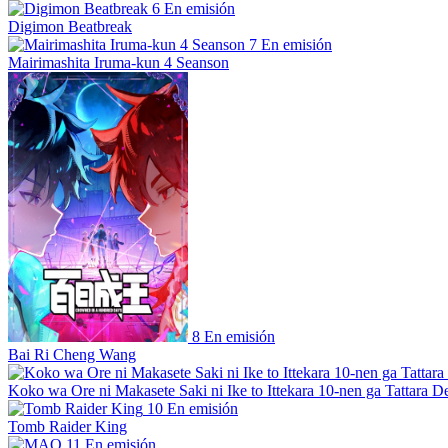
6
En emisión
Digimon Beatbreak
7
En emisión
Mairimashita Iruma-kun 4 Seanson
8
En emisión
Bai Ri Cheng Wang
Koko wa Ore ni Makasete Saki ni Ike to Ittekara 10-nen ga Tattara De
10
En emisión
Tomb Raider King
11
En emisión