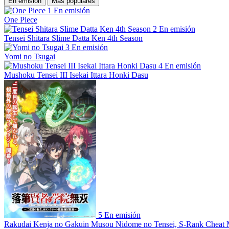
En emisión
Más populares
1
En emisión
One Piece
2
En emisión
Tensei Shitara Slime Datta Ken 4th Season
3
En emisión
Yomi no Tsugai
4
En emisión
Mushoku Tensei III Isekai Ittara Honki Dasu
5
En emisión
Rakudai Kenja no Gakuin Musou Nidome no Tensei, S-Rank Cheat 