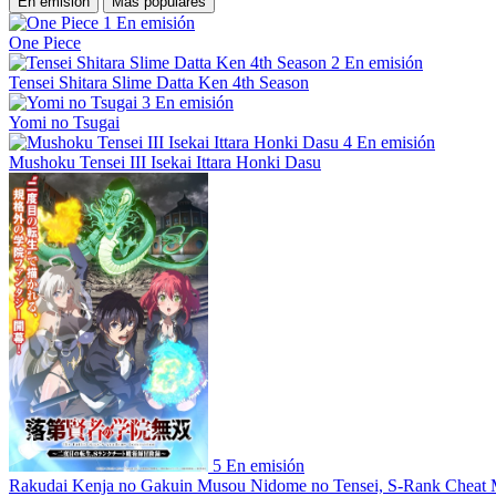
En emisión
Más populares
1
En emisión
One Piece
2
En emisión
Tensei Shitara Slime Datta Ken 4th Season
3
En emisión
Yomi no Tsugai
4
En emisión
Mushoku Tensei III Isekai Ittara Honki Dasu
5
En emisión
Rakudai Kenja no Gakuin Musou Nidome no Tensei, S-Rank Cheat 