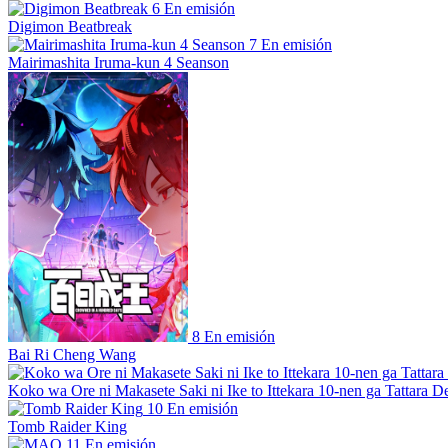
6
En emisión
Digimon Beatbreak
7
En emisión
Mairimashita Iruma-kun 4 Seanson
8
En emisión
Bai Ri Cheng Wang
Koko wa Ore ni Makasete Saki ni Ike to Ittekara 10-nen ga Tattara De
10
En emisión
Tomb Raider King
11
En emisión