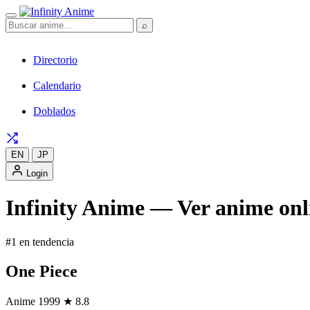
⌕
Directorio
Calendario
Doblados
EN
JP
Login
Infinity Anime — Ver anime onli
#1 en tendencia
One Piece
Anime
1999
★ 8.8