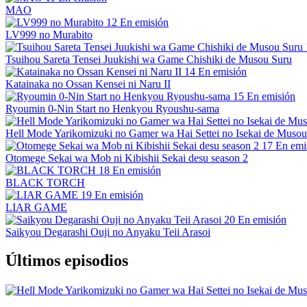
MAO
12
En emisión
LV999 no Murabito
Tsuihou Sareta Tensei Juukishi wa Game Chishiki de Musou Suru
14
En emisión
Katainaka no Ossan Kensei ni Naru II
15
En emisión
Ryoumin 0-Nin Start no Henkyou Ryoushu-sama
Hell Mode Yarikomizuki no Gamer wa Hai Settei no Isekai de Musou
17
En emi
Otomege Sekai wa Mob ni Kibishii Sekai desu season 2
18
En emisión
BLACK TORCH
19
En emisión
LIAR GAME
20
En emisión
Saikyou Degarashi Ouji no Anyaku Teii Arasoi
Últimos episodios