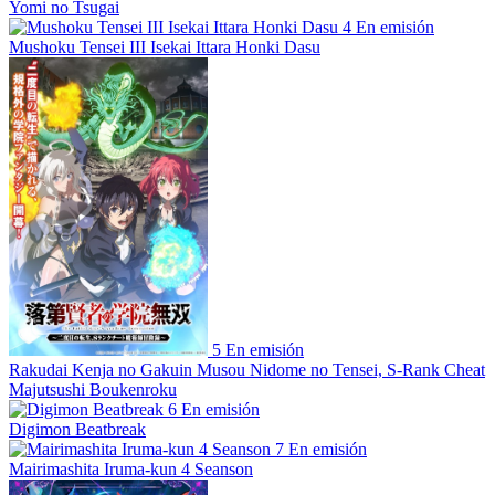
Yomi no Tsugai
4
En emisión
Mushoku Tensei III Isekai Ittara Honki Dasu
5
En emisión
Rakudai Kenja no Gakuin Musou Nidome no Tensei, S-Rank Cheat
Majutsushi Boukenroku
6
En emisión
Digimon Beatbreak
7
En emisión
Mairimashita Iruma-kun 4 Seanson