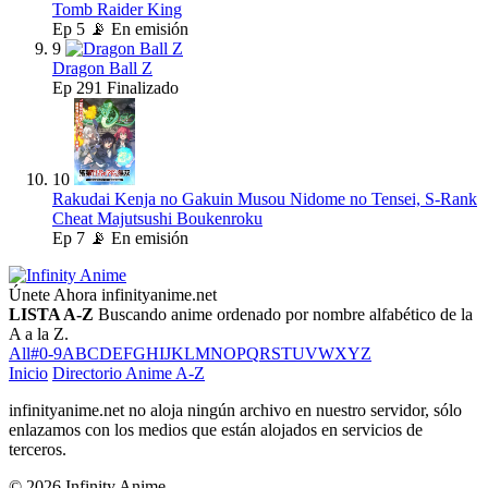
Tomb Raider King
Ep
5
📡 En emisión
9
Dragon Ball Z
Ep
291
Finalizado
10
Rakudai Kenja no Gakuin Musou Nidome no Tensei, S-Rank
Cheat Majutsushi Boukenroku
Ep
7
📡 En emisión
Únete Ahora
infinityanime.net
LISTA A-Z
Buscando anime ordenado por nombre alfabético de la
A a la Z.
All
#
0-9
A
B
C
D
E
F
G
H
I
J
K
L
M
N
O
P
Q
R
S
T
U
V
W
X
Y
Z
Inicio
Directorio Anime A-Z
infinityanime.net no aloja ningún archivo en nuestro servidor, sólo
enlazamos con los medios que están alojados en servicios de
terceros.
© 2026 Infinity Anime