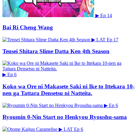
▶
Ep 14
Bai Ri Cheng Wang
▶
LAT
Ep 17
Tensei Shitara Slime Datta Ken 4th Season
▶
Ep 6
Koko wa Ore ni Makasete Saki ni Ike to Ittekara 10-
nen ga Tattara Densetsu ni Natteita.
▶
Ep 6
Ryoumin 0-Nin Start no Henkyou Ryoushu-sama
▶
LAT
Ep 6