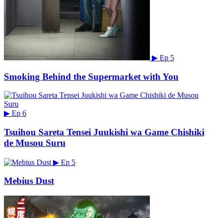
▶
Ep 5
Smoking Behind the Supermarket with You
▶
Ep 6
Tsuihou Sareta Tensei Juukishi wa Game Chishiki
de Musou Suru
▶
Ep 5
Mebius Dust