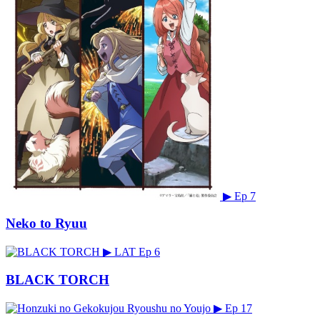
▶
Ep 7
Neko to Ryuu
▶
LAT
Ep 6
BLACK TORCH
▶
Ep 17