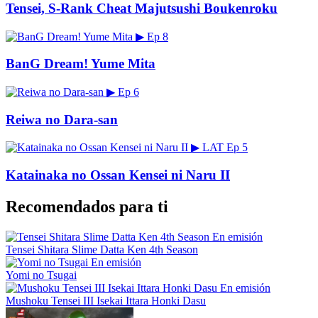
Tensei, S-Rank Cheat Majutsushi Boukenroku
▶
Ep 8
BanG Dream! Yume Mita
▶
Ep 6
Reiwa no Dara-san
▶
LAT
Ep 5
Katainaka no Ossan Kensei ni Naru II
Recomendados para ti
En emisión
Tensei Shitara Slime Datta Ken 4th Season
En emisión
Yomi no Tsugai
En emisión
Mushoku Tensei III Isekai Ittara Honki Dasu