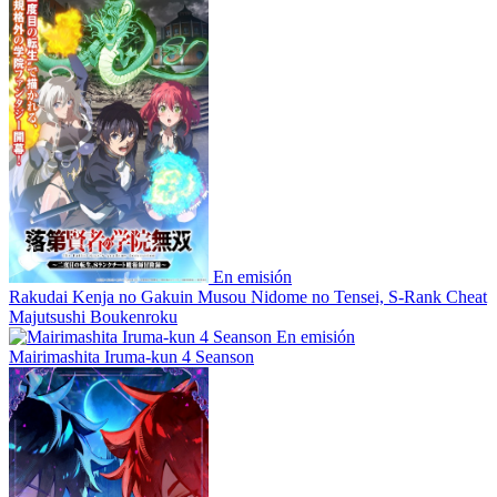
En emisión
Rakudai Kenja no Gakuin Musou Nidome no Tensei, S-Rank Cheat
Majutsushi Boukenroku
En emisión
Mairimashita Iruma-kun 4 Seanson