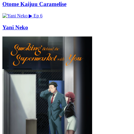
Otome Kaijuu Caramelise
▶
Ep 6
Yani Neko