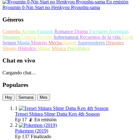
En emisión
Ryoumin 0-Nin Start no Henkyou Ryoushu-sama
Géneros
Comedia
Accion
Fantasia
Romance
Drama
Escolares
Aventuras
Shounen
Ciencia Ficción
Sobrenatural
Recuentos de la vida
Ecchi
Seinen
Magia
Misterio
Mecha
Harem
Superpoderes
Deportes
Shoujo
Historico
Militar
Música
Psicológico
Chat en vivo
Cargando chat…
Populares
Hoy
Semana
Mes
1
Tensei Shitara Slime Datta Ken 4th Season
Ep
17
📡 En emisión
2
Pokemon (2019)
Ep
137
Finalizado