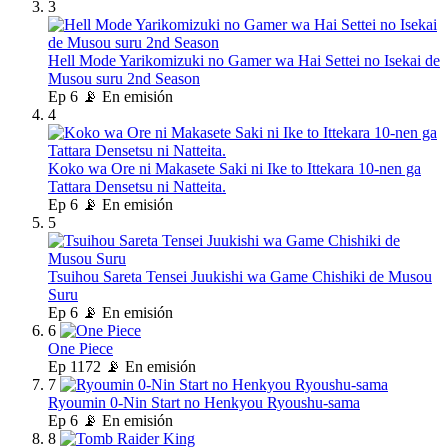
3
Hell Mode Yarikomizuki no Gamer wa Hai Settei no Isekai de
Musou suru 2nd Season
Ep
6
📡 En emisión
4
Koko wa Ore ni Makasete Saki ni Ike to Ittekara 10-nen ga
Tattara Densetsu ni Natteita.
Ep
6
📡 En emisión
5
Tsuihou Sareta Tensei Juukishi wa Game Chishiki de Musou
Suru
Ep
6
📡 En emisión
6
One Piece
Ep
1172
📡 En emisión
7
Ryoumin 0-Nin Start no Henkyou Ryoushu-sama
Ep
6
📡 En emisión
8