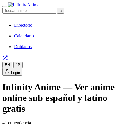
⌕
Directorio
Calendario
Doblados
EN
JP
Login
Infinity Anime — Ver anime
online sub español y latino
gratis
#1 en tendencia