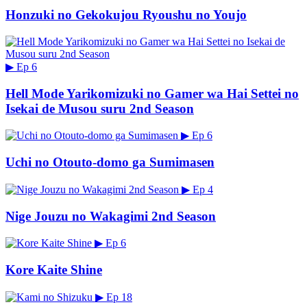
Honzuki no Gekokujou Ryoushu no Youjo
▶
Ep 6
Hell Mode Yarikomizuki no Gamer wa Hai Settei no
Isekai de Musou suru 2nd Season
▶
Ep 6
Uchi no Otouto-domo ga Sumimasen
▶
Ep 4
Nige Jouzu no Wakagimi 2nd Season
▶
Ep 6
Kore Kaite Shine
▶
Ep 18