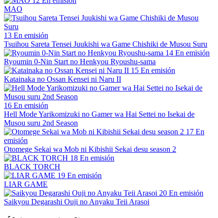
12
En emisión
MAO
13
En emisión
Tsuihou Sareta Tensei Juukishi wa Game Chishiki de Musou Suru
14
En emisión
Ryoumin 0-Nin Start no Henkyou Ryoushu-sama
15
En emisión
Katainaka no Ossan Kensei ni Naru II
16
En emisión
Hell Mode Yarikomizuki no Gamer wa Hai Settei no Isekai de
Musou suru 2nd Season
17
En
emisión
Otomege Sekai wa Mob ni Kibishii Sekai desu season 2
18
En emisión
BLACK TORCH
19
En emisión
LIAR GAME
20
En emisión
Saikyou Degarashi Ouji no Anyaku Teii Arasoi