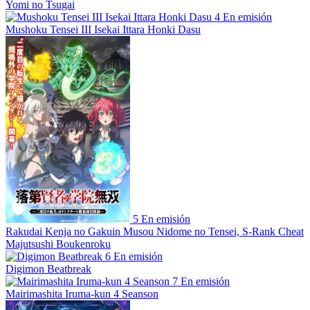
Yomi no Tsugai
4
En emisión
Mushoku Tensei III Isekai Ittara Honki Dasu
5
En emisión
Rakudai Kenja no Gakuin Musou Nidome no Tensei, S-Rank Cheat
Majutsushi Boukenroku
6
En emisión
Digimon Beatbreak
7
En emisión
Mairimashita Iruma-kun 4 Seanson