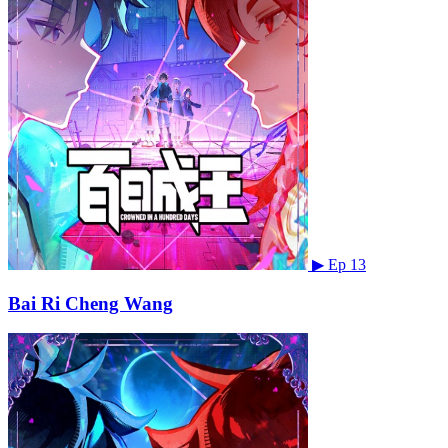
▶
Ep 13
Bai Ri Cheng Wang