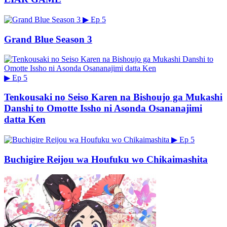
▶
Ep 5
Grand Blue Season 3
▶
Ep 5
Tenkousaki no Seiso Karen na Bishoujo ga Mukashi
Danshi to Omotte Issho ni Asonda Osananajimi
datta Ken
▶
Ep 5
Buchigire Reijou wa Houfuku wo Chikaimashita