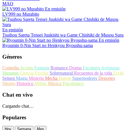
MAO
En emisión
LV999 no Murabito
En emisión
Tsuihou Sareta Tensei Juukishi wa Game Chishiki de Musou Suru
En emisión
Ryoumin 0-Nin Start no Henkyou Ryoushu-sama
Géneros
Comedia
Accion
Fantasia
Romance
Drama
Escolares
Aventuras
Shounen
Ciencia Ficción
Sobrenatural
Recuentos de la vida
Ecchi
Seinen
Magia
Misterio
Mecha
Harem
Superpoderes
Deportes
Shoujo
Historico
Militar
Música
Psicológico
Chat en vivo
Cargando chat…
Populares
Hoy
Semana
Mes