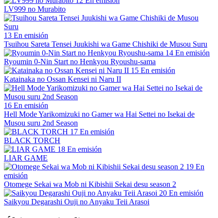
12
En emisión
LV999 no Murabito
13
En emisión
Tsuihou Sareta Tensei Juukishi wa Game Chishiki de Musou Suru
14
En emisión
Ryoumin 0-Nin Start no Henkyou Ryoushu-sama
15
En emisión
Katainaka no Ossan Kensei ni Naru II
16
En emisión
Hell Mode Yarikomizuki no Gamer wa Hai Settei no Isekai de
Musou suru 2nd Season
17
En emisión
BLACK TORCH
18
En emisión
LIAR GAME
19
En
emisión
Otomege Sekai wa Mob ni Kibishii Sekai desu season 2
20
En emisión
Saikyou Degarashi Ouji no Anyaku Teii Arasoi