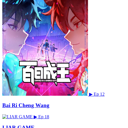
▶
Ep 12
Bai Ri Cheng Wang
▶
Ep 18
LIAR GAME