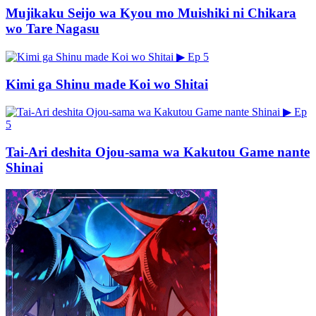
Mujikaku Seijo wa Kyou mo Muishiki ni Chikara
wo Tare Nagasu
▶
Ep 5
Kimi ga Shinu made Koi wo Shitai
▶
Ep
5
Tai-Ari deshita Ojou-sama wa Kakutou Game nante
Shinai