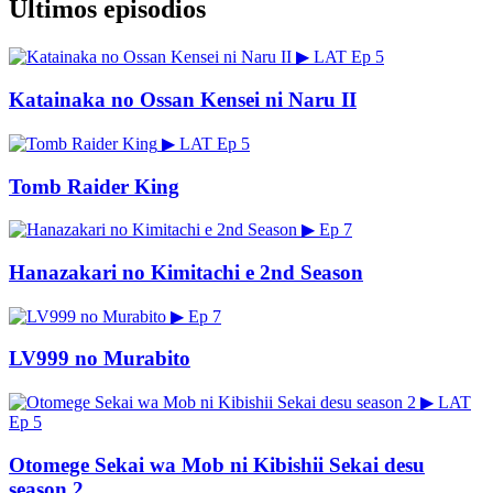
Últimos episodios
▶
LAT
Ep 5
Katainaka no Ossan Kensei ni Naru II
▶
LAT
Ep 5
Tomb Raider King
▶
Ep 7
Hanazakari no Kimitachi e 2nd Season
▶
Ep 7
LV999 no Murabito
▶
LAT
Ep 5
Otomege Sekai wa Mob ni Kibishii Sekai desu
season 2