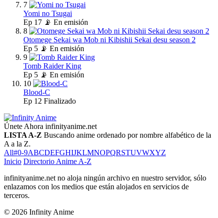
7
Yomi no Tsugai
Ep
17
📡 En emisión
8
Otomege Sekai wa Mob ni Kibishii Sekai desu season 2
Ep
5
📡 En emisión
9
Tomb Raider King
Ep
5
📡 En emisión
10
Blood-C
Ep
12
Finalizado
Únete Ahora
infinityanime.net
LISTA A-Z
Buscando anime ordenado por nombre alfabético de la
A a la Z.
All
#
0-9
A
B
C
D
E
F
G
H
I
J
K
L
M
N
O
P
Q
R
S
T
U
V
W
X
Y
Z
Inicio
Directorio Anime A-Z
infinityanime.net no aloja ningún archivo en nuestro servidor, sólo
enlazamos con los medios que están alojados en servicios de
terceros.
© 2026 Infinity Anime