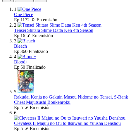
1
One Piece
Ep
1172
📡 En emisión
2
Tensei Shitara Slime Datta Ken 4th Season
Ep
16
📡 En emisión
3
Bleach
Ep
360
Finalizado
4
Blood+
Ep
50
Finalizado
5
Rakudai Kenja no Gakuin Musou Nidome no Tensei, S-Rank
Cheat Majutsushi Boukenroku
Ep
5
📡 En emisión
6
Clevatess II Majuu no Ou to Itsuwari no Yuusha Denshou
Ep
5
📡 En emisión