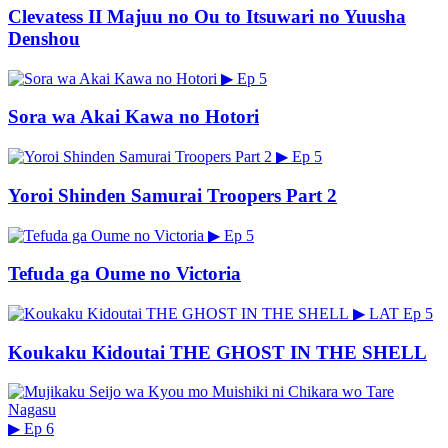
Clevatess II Majuu no Ou to Itsuwari no Yuusha
Denshou
▶
Ep 5
Sora wa Akai Kawa no Hotori
▶
Ep 5
Yoroi Shinden Samurai Troopers Part 2
▶
Ep 5
Tefuda ga Oume no Victoria
▶
LAT
Ep 5
Koukaku Kidoutai THE GHOST IN THE SHELL
▶
Ep 6