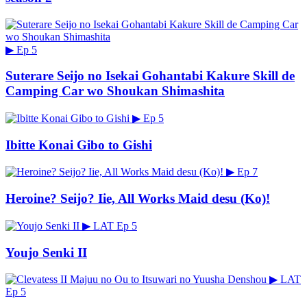
▶
Ep 5
Suterare Seijo no Isekai Gohantabi Kakure Skill de
Camping Car wo Shoukan Shimashita
▶
Ep 5
Ibitte Konai Gibo to Gishi
▶
Ep 7
Heroine? Seijo? Iie, All Works Maid desu (Ko)!
▶
LAT
Ep 5
Youjo Senki II
▶
LAT
Ep 5