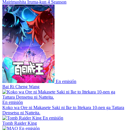
Mairimashita Iruma-kun 4 Seanson
En emisión
Bai Ri Cheng Wang
En emisión
Koko wa Ore ni Makasete Saki ni Ike to Ittekara 10-nen ga Tattara
Densetsu ni Natteita.
En emisión
Tomb Raider King
En emisión