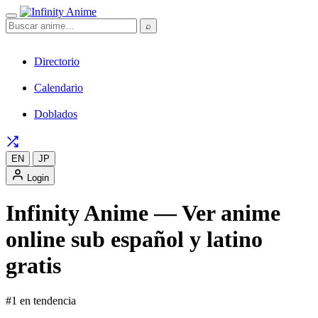
⌕
Directorio
Calendario
Doblados
EN
JP
Login
Infinity Anime — Ver anime
online sub español y latino
gratis
#1 en tendencia