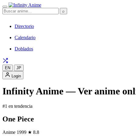
⌕
Directorio
Calendario
Doblados
EN
JP
Login
Infinity Anime — Ver anime onli
#1 en tendencia
One Piece
Anime
1999
★ 8.8