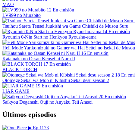
MAO
12
En emisión
LV999 no Murabito
Tsuihou Sareta Tensei Juukishi wa Game Chishiki de Musou Suru
14
En emisión
Ryoumin 0-Nin Start no Henkyou Ryoushu-sama
Hell Mode Yarikomizuki no Gamer wa Hai Settei no Isekai de Musou
16
En emisión
Katainaka no Ossan Kensei ni Naru II
17
En emisión
BLACK TORCH
18
En emi
Otomege Sekai wa Mob ni Kibishii Sekai desu season 2
19
En emisión
LIAR GAME
20
En emisión
Saikyou Degarashi Ouji no Anyaku Teii Arasoi
Últimos episodios
▶
Ep 1173