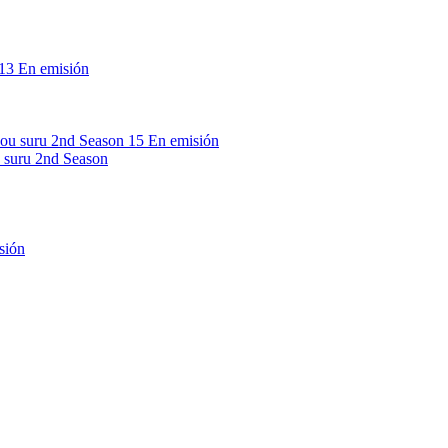
13
En emisión
15
En emisión
 suru 2nd Season
sión