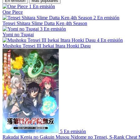
En emisión
Más populares
1
En emisión
One Piece
2
En emisión
Tensei Shitara Slime Datta Ken 4th Season
3
En emisión
Yomi no Tsugai
4
En emisión
Mushoku Tensei III Isekai Ittara Honki Dasu
5
En emisión
Rakudai Kenja no Gakuin Musou Nidome no Tensei, S-Rank Cheat 