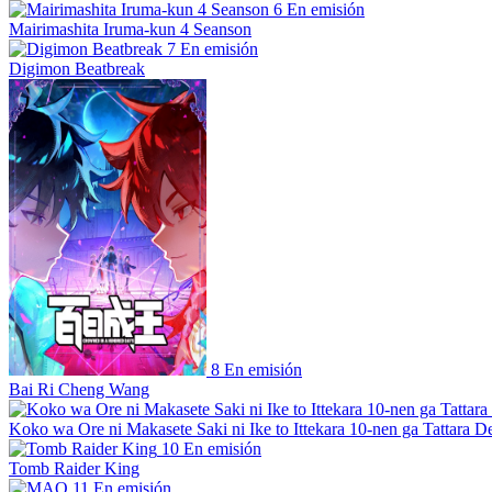
6
En emisión
Mairimashita Iruma-kun 4 Seanson
7
En emisión
Digimon Beatbreak
8
En emisión
Bai Ri Cheng Wang
Koko wa Ore ni Makasete Saki ni Ike to Ittekara 10-nen ga Tattara De
10
En emisión
Tomb Raider King
11
En emisión