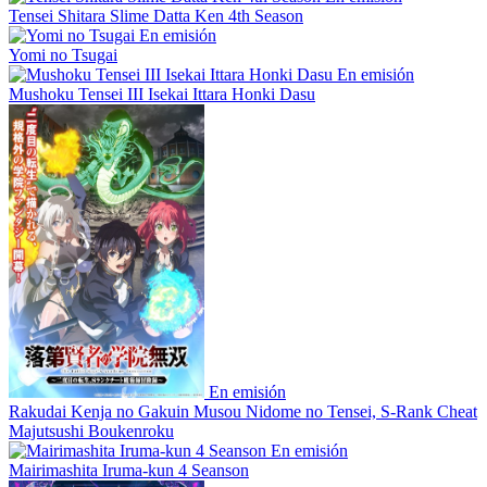
Tensei Shitara Slime Datta Ken 4th Season
En emisión
Yomi no Tsugai
En emisión
Mushoku Tensei III Isekai Ittara Honki Dasu
En emisión
Rakudai Kenja no Gakuin Musou Nidome no Tensei, S-Rank Cheat
Majutsushi Boukenroku
En emisión
Mairimashita Iruma-kun 4 Seanson