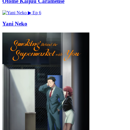
Otome Kaijuu Caramelise
▶
Ep 6
Yani Neko