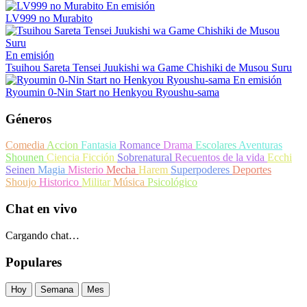
En emisión
LV999 no Murabito
En emisión
Tsuihou Sareta Tensei Juukishi wa Game Chishiki de Musou Suru
En emisión
Ryoumin 0-Nin Start no Henkyou Ryoushu-sama
Géneros
Comedia
Accion
Fantasia
Romance
Drama
Escolares
Aventuras
Shounen
Ciencia Ficción
Sobrenatural
Recuentos de la vida
Ecchi
Seinen
Magia
Misterio
Mecha
Harem
Superpoderes
Deportes
Shoujo
Historico
Militar
Música
Psicológico
Chat en vivo
Cargando chat…
Populares
Hoy
Semana
Mes