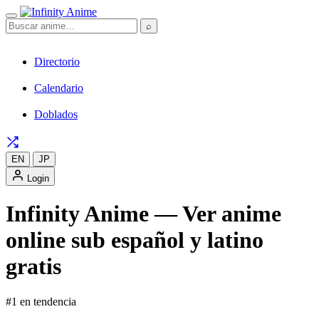
⌕
Directorio
Calendario
Doblados
EN
JP
Login
Infinity Anime — Ver anime
online sub español y latino
gratis
#1 en tendencia