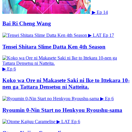
▶
Ep 14
Bai Ri Cheng Wang
▶
LAT
Ep 17
Tensei Shitara Slime Datta Ken 4th Season
▶
Ep 6
Koko wa Ore ni Makasete Saki ni Ike to Ittekara 10-
nen ga Tattara Densetsu ni Natteita.
▶
Ep 6
Ryoumin 0-Nin Start no Henkyou Ryoushu-sama
▶
LAT
Ep 6