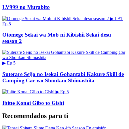
LV999 no Murabito
▶
LAT
Ep 5
Otomege Sekai wa Mob ni Kibishii Sekai desu
season 2
▶
Ep 5
Suterare Seijo no Isekai Gohantabi Kakure Skill de
Camping Car wo Shoukan Shimashita
▶
Ep 5
Ibitte Konai Gibo to Gishi
Recomendados para ti
En emisión