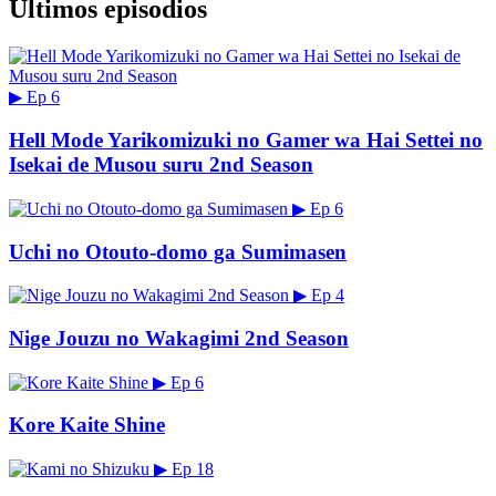
Últimos episodios
▶
Ep 6
Hell Mode Yarikomizuki no Gamer wa Hai Settei no
Isekai de Musou suru 2nd Season
▶
Ep 6
Uchi no Otouto-domo ga Sumimasen
▶
Ep 4
Nige Jouzu no Wakagimi 2nd Season
▶
Ep 6
Kore Kaite Shine
▶
Ep 18