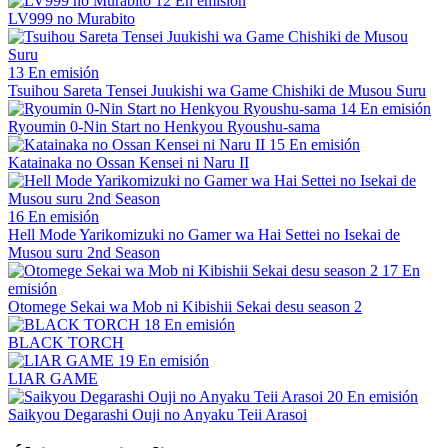
12
En emisión
LV999 no Murabito
13
En emisión
Tsuihou Sareta Tensei Juukishi wa Game Chishiki de Musou Suru
14
En emisión
Ryoumin 0-Nin Start no Henkyou Ryoushu-sama
15
En emisión
Katainaka no Ossan Kensei ni Naru II
16
En emisión
Hell Mode Yarikomizuki no Gamer wa Hai Settei no Isekai de
Musou suru 2nd Season
17
En
emisión
Otomege Sekai wa Mob ni Kibishii Sekai desu season 2
18
En emisión
BLACK TORCH
19
En emisión
LIAR GAME
20
En emisión
Saikyou Degarashi Ouji no Anyaku Teii Arasoi