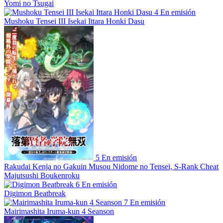
Yomi no Tsugai
4
En emisión
Mushoku Tensei III Isekai Ittara Honki Dasu
5
En emisión
Rakudai Kenja no Gakuin Musou Nidome no Tensei, S-Rank Cheat
Majutsushi Boukenroku
6
En emisión
Digimon Beatbreak
7
En emisión
Mairimashita Iruma-kun 4 Seanson