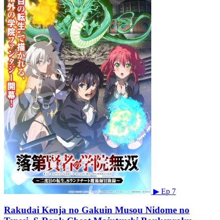
▶
Ep 7
Rakudai Kenja no Gakuin Musou Nidome no