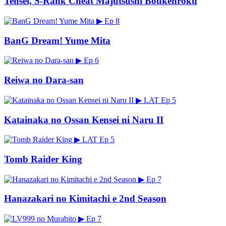
Tensei, S-Rank Cheat Majutsushi Boukenroku
▶
Ep 8
BanG Dream! Yume Mita
▶
Ep 6
Reiwa no Dara-san
▶
LAT
Ep 5
Katainaka no Ossan Kensei ni Naru II
▶
LAT
Ep 5
Tomb Raider King
▶
Ep 7
Hanazakari no Kimitachi e 2nd Season
▶
Ep 7