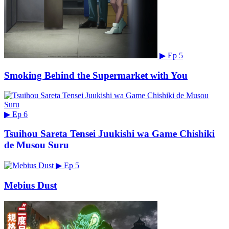
▶
Ep 5
Smoking Behind the Supermarket with You
▶
Ep 6
Tsuihou Sareta Tensei Juukishi wa Game Chishiki
de Musou Suru
▶
Ep 5
Mebius Dust