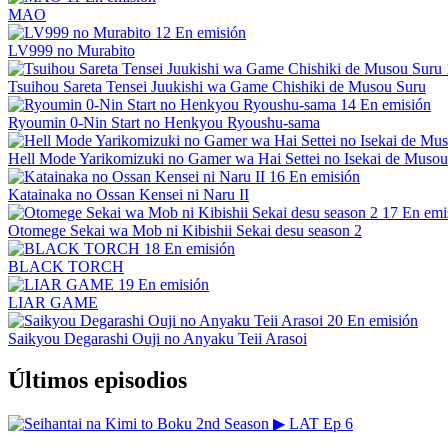
MAO
12
En emisión
LV999 no Murabito
Tsuihou Sareta Tensei Juukishi wa Game Chishiki de Musou Suru
14
En emisión
Ryoumin 0-Nin Start no Henkyou Ryoushu-sama
Hell Mode Yarikomizuki no Gamer wa Hai Settei no Isekai de Musou
16
En emisión
Katainaka no Ossan Kensei ni Naru II
17
En emi
Otomege Sekai wa Mob ni Kibishii Sekai desu season 2
18
En emisión
BLACK TORCH
19
En emisión
LIAR GAME
20
En emisión
Saikyou Degarashi Ouji no Anyaku Teii Arasoi
Últimos episodios
▶
LAT
Ep 6