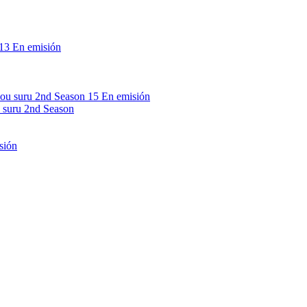
13
En emisión
15
En emisión
 suru 2nd Season
sión