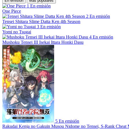
En emisión
Más populares
1
En emisión
One Piece
2
En emisión
Tensei Shitara Slime Datta Ken 4th Season
3
En emisión
Yomi no Tsugai
4
En emisión
Mushoku Tensei III Isekai Ittara Honki Dasu
5
En emisión
Rakudai Kenja no Gakuin Musou Nidome no Tensei, S-Rank Cheat 