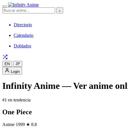
⌕
Directorio
Calendario
Doblados
EN
JP
Login
Infinity Anime — Ver anime onli
#1 en tendencia
One Piece
Anime
1999
★ 8.8