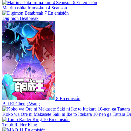
6
En emisión
Mairimashita Iruma-kun 4 Seanson
7
En emisión
Digimon Beatbreak
8
En emisión
Bai Ri Cheng Wang
Koko wa Ore ni Makasete Saki ni Ike to Ittekara 10-nen ga Tattara De
10
En emisión
Tomb Raider King
11
En emisión