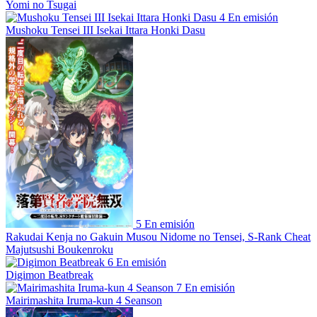
Yomi no Tsugai
4
En emisión
Mushoku Tensei III Isekai Ittara Honki Dasu
5
En emisión
Rakudai Kenja no Gakuin Musou Nidome no Tensei, S-Rank Cheat
Majutsushi Boukenroku
6
En emisión
Digimon Beatbreak
7
En emisión
Mairimashita Iruma-kun 4 Seanson