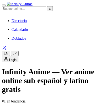
⌕
Directorio
Calendario
Doblados
EN
JP
Login
Infinity Anime — Ver anime
online sub español y latino
gratis
#1 en tendencia