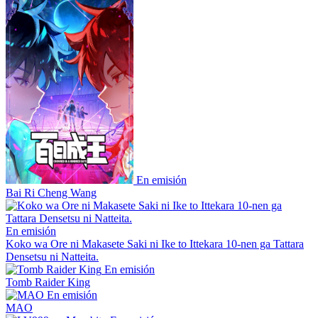
En emisión
Bai Ri Cheng Wang
En emisión
Koko wa Ore ni Makasete Saki ni Ike to Ittekara 10-nen ga Tattara
Densetsu ni Natteita.
En emisión
Tomb Raider King
En emisión
MAO