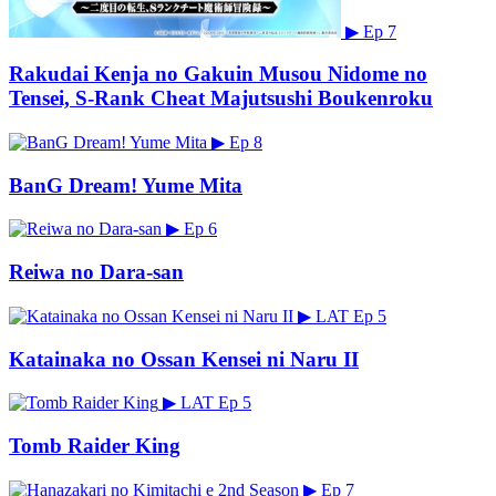
▶
Ep 7
Rakudai Kenja no Gakuin Musou Nidome no
Tensei, S-Rank Cheat Majutsushi Boukenroku
▶
Ep 8
BanG Dream! Yume Mita
▶
Ep 6
Reiwa no Dara-san
▶
LAT
Ep 5
Katainaka no Ossan Kensei ni Naru II
▶
LAT
Ep 5
Tomb Raider King
▶
Ep 7