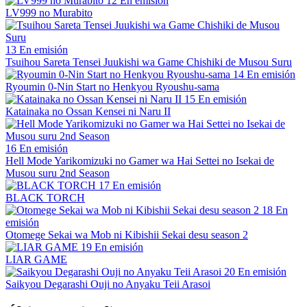
12
En emisión
LV999 no Murabito
13
En emisión
Tsuihou Sareta Tensei Juukishi wa Game Chishiki de Musou Suru
14
En emisión
Ryoumin 0-Nin Start no Henkyou Ryoushu-sama
15
En emisión
Katainaka no Ossan Kensei ni Naru II
16
En emisión
Hell Mode Yarikomizuki no Gamer wa Hai Settei no Isekai de
Musou suru 2nd Season
17
En emisión
BLACK TORCH
18
En
emisión
Otomege Sekai wa Mob ni Kibishii Sekai desu season 2
19
En emisión
LIAR GAME
20
En emisión
Saikyou Degarashi Ouji no Anyaku Teii Arasoi