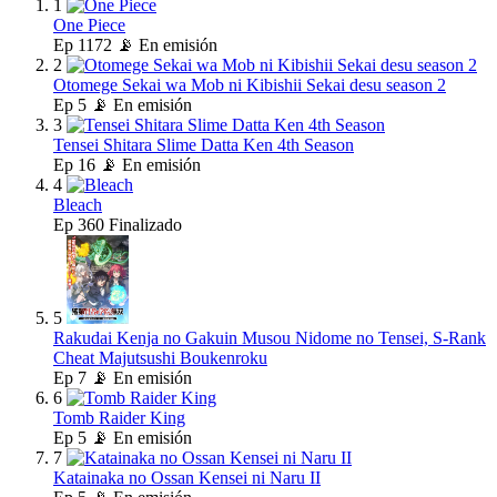
1
One Piece
Ep
1172
📡 En emisión
2
Otomege Sekai wa Mob ni Kibishii Sekai desu season 2
Ep
5
📡 En emisión
3
Tensei Shitara Slime Datta Ken 4th Season
Ep
16
📡 En emisión
4
Bleach
Ep
360
Finalizado
5
Rakudai Kenja no Gakuin Musou Nidome no Tensei, S-Rank
Cheat Majutsushi Boukenroku
Ep
7
📡 En emisión
6
Tomb Raider King
Ep
5
📡 En emisión
7
Katainaka no Ossan Kensei ni Naru II