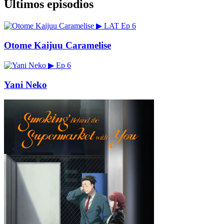
Últimos episodios
▶
LAT
Ep 6
Otome Kaijuu Caramelise
▶
Ep 6
Yani Neko