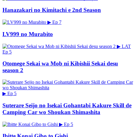
Hanazakari no Kimitachi e 2nd Season
▶
Ep 7
LV999 no Murabito
▶
LAT
Ep 5
Otomege Sekai wa Mob ni Kibishii Sekai desu
season 2
▶
Ep 5
Suterare Seijo no Isekai Gohantabi Kakure Skill de
Camping Car wo Shoukan Shimashita
▶
Ep 5
Ibitte Konai Gibo to Gishi