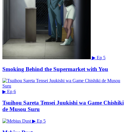
▶
Ep 5
Smoking Behind the Supermarket with You
▶
Ep 6
Tsuihou Sareta Tensei Juukishi wa Game Chishiki
de Musou Suru
▶
Ep 5