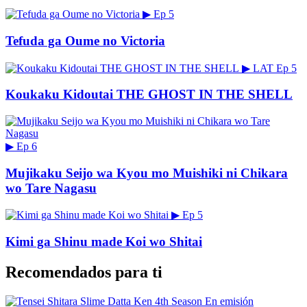
▶
Ep 5
Tefuda ga Oume no Victoria
▶
LAT
Ep 5
Koukaku Kidoutai THE GHOST IN THE SHELL
▶
Ep 6
Mujikaku Seijo wa Kyou mo Muishiki ni Chikara
wo Tare Nagasu
▶
Ep 5
Kimi ga Shinu made Koi wo Shitai
Recomendados para ti
En emisión