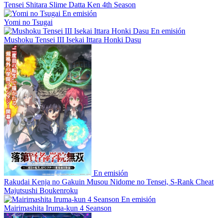
Tensei Shitara Slime Datta Ken 4th Season
En emisión
Yomi no Tsugai
En emisión
Mushoku Tensei III Isekai Ittara Honki Dasu
En emisión
Rakudai Kenja no Gakuin Musou Nidome no Tensei, S-Rank Cheat
Majutsushi Boukenroku
En emisión
Mairimashita Iruma-kun 4 Seanson