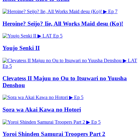
▶
Ep 7
Heroine? Seijo? Iie, All Works Maid desu (Ko)!
▶
LAT
Ep 5
Youjo Senki II
▶
LAT
Ep 5
Clevatess II Majuu no Ou to Itsuwari no Yuusha
Denshou
▶
Ep 5
Sora wa Akai Kawa no Hotori
▶
Ep 5
Yoroi Shinden Samurai Troopers Part 2