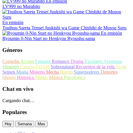
En emisión
LV999 no Murabito
En emisión
Tsuihou Sareta Tensei Juukishi wa Game Chishiki de Musou Suru
En emisión
Ryoumin 0-Nin Start no Henkyou Ryoushu-sama
Géneros
Comedia
Accion
Fantasia
Romance
Drama
Escolares
Aventuras
Shounen
Ciencia Ficción
Sobrenatural
Recuentos de la vida
Ecchi
Seinen
Magia
Misterio
Mecha
Harem
Superpoderes
Deportes
Shoujo
Historico
Militar
Música
Psicológico
Chat en vivo
Cargando chat…
Populares
Hoy
Semana
Mes