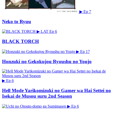
▶
Ep 7
Neko to Ryuu
▶
LAT
Ep 6
BLACK TORCH
▶
Ep 17
Honzuki no Gekokujou Ryoushu no Youjo
▶
Ep 6
Hell Mode Yarikomizuki no Gamer wa Hai Settei no
Isekai de Musou suru 2nd Season
▶
Ep 6