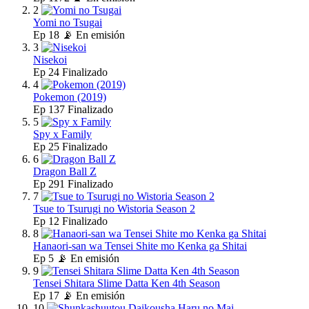
2
Yomi no Tsugai
Ep
18
📡 En emisión
3
Nisekoi
Ep
24
Finalizado
4
Pokemon (2019)
Ep
137
Finalizado
5
Spy x Family
Ep
25
Finalizado
6
Dragon Ball Z
Ep
291
Finalizado
7
Tsue to Tsurugi no Wistoria Season 2
Ep
12
Finalizado
8
Hanaori-san wa Tensei Shite mo Kenka ga Shitai
Ep
5
📡 En emisión
9
Tensei Shitara Slime Datta Ken 4th Season
Ep
17
📡 En emisión
10