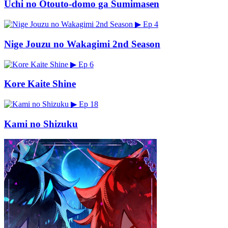
Uchi no Otouto-domo ga Sumimasen
▶
Ep 4
Nige Jouzu no Wakagimi 2nd Season
▶
Ep 6
Kore Kaite Shine
▶
Ep 18
Kami no Shizuku