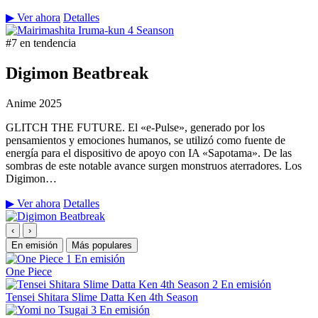
▶ Ver ahora
Detalles
#7 en tendencia
Digimon Beatbreak
Anime
2025
GLITCH THE FUTURE. El «e-Pulse», generado por los
pensamientos y emociones humanos, se utilizó como fuente de
energía para el dispositivo de apoyo con IA «Sapotama». De las
sombras de este notable avance surgen monstruos aterradores. Los
Digimon…
▶ Ver ahora
Detalles
‹
›
En emisión
Más populares
1
En emisión
One Piece
2
En emisión
Tensei Shitara Slime Datta Ken 4th Season
3
En emisión