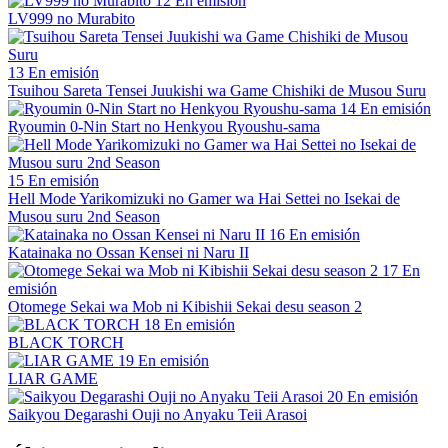
12
En emisión
LV999 no Murabito
13
En emisión
Tsuihou Sareta Tensei Juukishi wa Game Chishiki de Musou Suru
14
En emisión
Ryoumin 0-Nin Start no Henkyou Ryoushu-sama
15
En emisión
Hell Mode Yarikomizuki no Gamer wa Hai Settei no Isekai de
Musou suru 2nd Season
16
En emisión
Katainaka no Ossan Kensei ni Naru II
17
En
emisión
Otomege Sekai wa Mob ni Kibishii Sekai desu season 2
18
En emisión
BLACK TORCH
19
En emisión
LIAR GAME
20
En emisión
Saikyou Degarashi Ouji no Anyaku Teii Arasoi