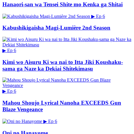
Hanaori-san wa Tensei Shite mo Kenka ga Shitai
▶
Ep 6
Kabushikigaisha Magi-Lumière 2nd Season
▶
Ep 6
Kimi wo Aisuru Ki wa nai to Itta Jiki Koushaku-
sama ga Naze ka Dekiai Shitekimasu
▶
Ep 6
Mahou Shoujo Lyrical Nanoha EXCEEDS Gun
Blaze Vengeance
▶
Ep 6
Oni no Hanayome