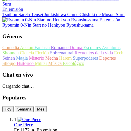
En emisión
Tsuihou Sareta Tensei Juukishi wa Game Chishiki de Musou Suru
En emisión
Ryoumin 0-Nin Start no Henkyou Ryoushu-sama
Géneros
Comedia
Accion
Fantasia
Romance
Drama
Escolares
Aventuras
Shounen
Ciencia Ficción
Sobrenatural
Recuentos de la vida
Ecchi
Seinen
Magia
Misterio
Mecha
Harem
Superpoderes
Deportes
Shoujo
Historico
Militar
Música
Psicológico
Chat en vivo
Cargando chat…
Populares
Hoy
Semana
Mes
1
One Piece
Ep
1172
📡 En emisión