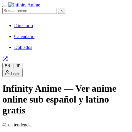
⌕
Directorio
Calendario
Doblados
EN
JP
Login
Infinity Anime — Ver anime
online sub español y latino
gratis
#1 en tendencia