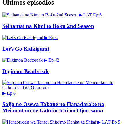
Últimos episodios
▶
LAT
Ep 6
Seihantai na Kimi to Boku 2nd Season
▶
Ep 6
Let’s Go Kaikigumi
▶
Ep 42
Digimon Beatbreak
▶
Ep 6
Saijo no Osewa Takane no Hanadarake na
Meimonkou de Gakuin Ichi no Ojou-sama
▶
LAT
Ep 5