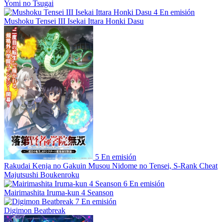
Yomi no Tsugai
4
En emisión
Mushoku Tensei III Isekai Ittara Honki Dasu
5
En emisión
Rakudai Kenja no Gakuin Musou Nidome no Tensei, S-Rank Cheat
Majutsushi Boukenroku
6
En emisión
Mairimashita Iruma-kun 4 Seanson
7
En emisión
Digimon Beatbreak