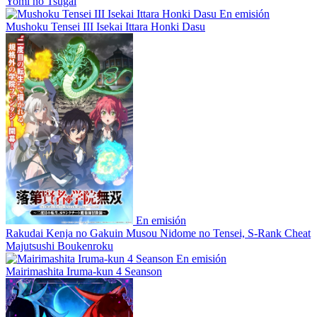
Yomi no Tsugai
En emisión
Mushoku Tensei III Isekai Ittara Honki Dasu
En emisión
Rakudai Kenja no Gakuin Musou Nidome no Tensei, S-Rank Cheat
Majutsushi Boukenroku
En emisión
Mairimashita Iruma-kun 4 Seanson