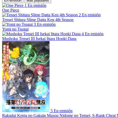
En emisión
Más populares
1
En emisión
One Piece
2
En emisión
Tensei Shitara Slime Datta Ken 4th Season
3
En emisión
Yomi no Tsugai
4
En emisión
Mushoku Tensei III Isekai Ittara Honki Dasu
5
En emisión
Rakudai Kenja no Gakuin Musou Nidome no Tensei, S-Rank Cheat 