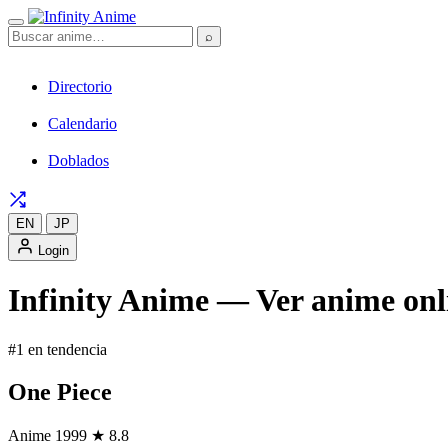
⌕
Directorio
Calendario
Doblados
EN
JP
Login
Infinity Anime — Ver anime onli
#1 en tendencia
One Piece
Anime
1999
★ 8.8