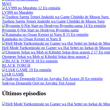
MAO
12
En emisión
LV999 no Murabito
Tsuihou Sareta Tensei Juukishi wa Game Chishiki de Musou Suru
14
En emisión
Ryoumin 0-Nin Start no Henkyou Ryoushu-sama
15
En emisión
Katainaka no Ossan Kensei ni Naru II
Hell Mode Yarikomizuki no Gamer wa Hai Settei no Isekai de Musou
17
En emi
Otomege Sekai wa Mob ni Kibishii Sekai desu season 2
18
En emisión
BLACK TORCH
19
En emisión
LIAR GAME
20
En emisión
Saikyou Degarashi Ouji no Anyaku Teii Arasoi
Últimos episodios