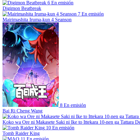
6
En emisión
Digimon Beatbreak
7
En emisión
Mairimashita Iruma-kun 4 Seanson
8
En emisión
Bai Ri Cheng Wang
Koko wa Ore ni Makasete Saki ni Ike to Ittekara 10-nen ga Tattara De
10
En emisión
Tomb Raider King
11
En emisión