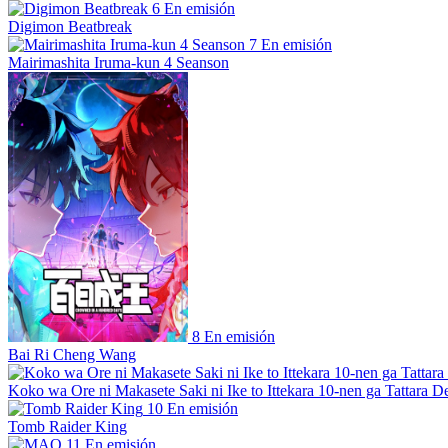
6
En emisión
Digimon Beatbreak
7
En emisión
Mairimashita Iruma-kun 4 Seanson
8
En emisión
Bai Ri Cheng Wang
Koko wa Ore ni Makasete Saki ni Ike to Ittekara 10-nen ga Tattara De
10
En emisión
Tomb Raider King
11
En emisión