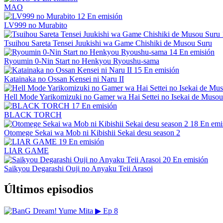
MAO
12
En emisión
LV999 no Murabito
Tsuihou Sareta Tensei Juukishi wa Game Chishiki de Musou Suru
14
En emisión
Ryoumin 0-Nin Start no Henkyou Ryoushu-sama
15
En emisión
Katainaka no Ossan Kensei ni Naru II
Hell Mode Yarikomizuki no Gamer wa Hai Settei no Isekai de Musou
17
En emisión
BLACK TORCH
18
En emi
Otomege Sekai wa Mob ni Kibishii Sekai desu season 2
19
En emisión
LIAR GAME
20
En emisión
Saikyou Degarashi Ouji no Anyaku Teii Arasoi
Últimos episodios
▶
Ep 8