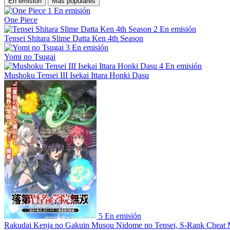
En emisión
Más populares
1
En emisión
One Piece
2
En emisión
Tensei Shitara Slime Datta Ken 4th Season
3
En emisión
Yomi no Tsugai
4
En emisión
Mushoku Tensei III Isekai Ittara Honki Dasu
5
En emisión
Rakudai Kenja no Gakuin Musou Nidome no Tensei, S-Rank Cheat 