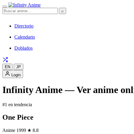
⌕
Directorio
Calendario
Doblados
EN
JP
Login
Infinity Anime — Ver anime onli
#1 en tendencia
One Piece
Anime
1999
★ 8.8