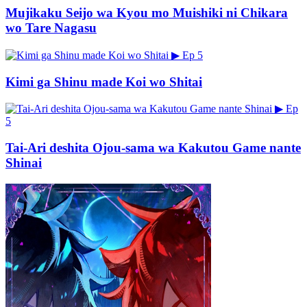
Mujikaku Seijo wa Kyou mo Muishiki ni Chikara
wo Tare Nagasu
▶
Ep 5
Kimi ga Shinu made Koi wo Shitai
▶
Ep
5
Tai-Ari deshita Ojou-sama wa Kakutou Game nante
Shinai