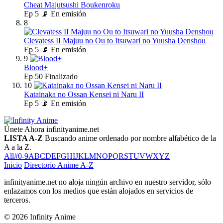
Cheat Majutsushi Boukenroku
Ep
5
📡 En emisión
8
Clevatess II Majuu no Ou to Itsuwari no Yuusha Denshou
Ep
5
📡 En emisión
9
Blood+
Ep
50
Finalizado
10
Katainaka no Ossan Kensei ni Naru II
Ep
5
📡 En emisión
Únete Ahora
infinityanime.net
LISTA A-Z
Buscando anime ordenado por nombre alfabético de la
A a la Z.
All
#
0-9
A
B
C
D
E
F
G
H
I
J
K
L
M
N
O
P
Q
R
S
T
U
V
W
X
Y
Z
Inicio
Directorio Anime A-Z
infinityanime.net no aloja ningún archivo en nuestro servidor, sólo
enlazamos con los medios que están alojados en servicios de
terceros.
© 2026 Infinity Anime