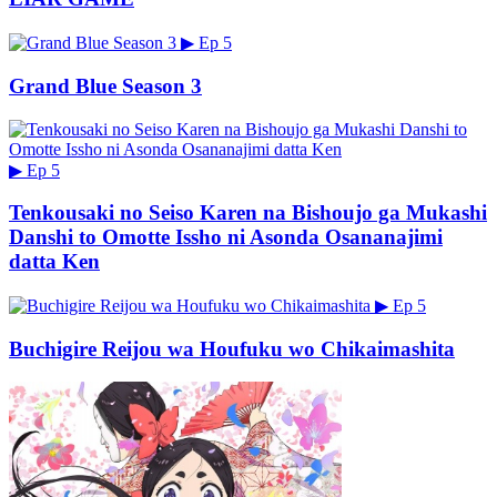
▶
Ep 5
Grand Blue Season 3
▶
Ep 5
Tenkousaki no Seiso Karen na Bishoujo ga Mukashi
Danshi to Omotte Issho ni Asonda Osananajimi
datta Ken
▶
Ep 5
Buchigire Reijou wa Houfuku wo Chikaimashita