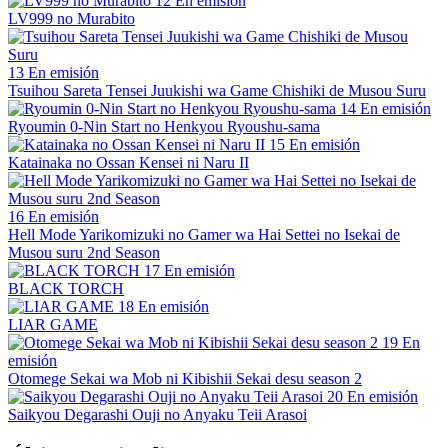
12
En emisión
LV999 no Murabito
13
En emisión
Tsuihou Sareta Tensei Juukishi wa Game Chishiki de Musou Suru
14
En emisión
Ryoumin 0-Nin Start no Henkyou Ryoushu-sama
15
En emisión
Katainaka no Ossan Kensei ni Naru II
16
En emisión
Hell Mode Yarikomizuki no Gamer wa Hai Settei no Isekai de
Musou suru 2nd Season
17
En emisión
BLACK TORCH
18
En emisión
LIAR GAME
19
En
emisión
Otomege Sekai wa Mob ni Kibishii Sekai desu season 2
20
En emisión
Saikyou Degarashi Ouji no Anyaku Teii Arasoi