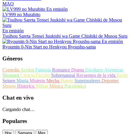
MAO
En emisión
LV999 no Murabito
En emisión
Tsuihou Sareta Tensei Juukishi wa Game Chishiki de Musou Suru
En emisión
Ryoumin 0-Nin Start no Henkyou Ryoushu-sama
Géneros
Comedia
Accion
Fantasia
Romance
Drama
Escolares
Aventuras
Shounen
Ciencia Ficción
Sobrenatural
Recuentos de la vida
Ecchi
Seinen
Magia
Misterio
Mecha
Harem
Superpoderes
Deportes
Shoujo
Historico
Militar
Música
Psicológico
Chat en vivo
Cargando chat…
Populares
Hoy
Semana
Mes