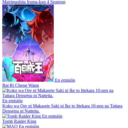
Mairimashita Iruma-kun 4 Seanson
En emisión
Bai Ri Cheng Wang
En emisión
Koko wa Ore ni Makasete Saki ni Ike to Ittekara 10-nen ga Tattara
Densetsu ni Natteita.
En emisión
Tomb Raider King
En emisión