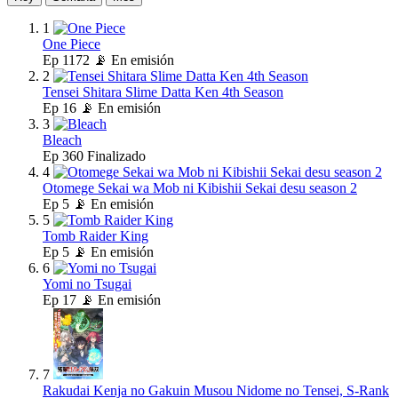
1
One Piece
Ep
1172
📡 En emisión
2
Tensei Shitara Slime Datta Ken 4th Season
Ep
16
📡 En emisión
3
Bleach
Ep
360
Finalizado
4
Otomege Sekai wa Mob ni Kibishii Sekai desu season 2
Ep
5
📡 En emisión
5
Tomb Raider King
Ep
5
📡 En emisión
6
Yomi no Tsugai
Ep
17
📡 En emisión
7
Rakudai Kenja no Gakuin Musou Nidome no Tensei, S-Rank