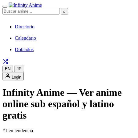
⌕
Directorio
Calendario
Doblados
EN
JP
Login
Infinity Anime — Ver anime
online sub español y latino
gratis
#1 en tendencia