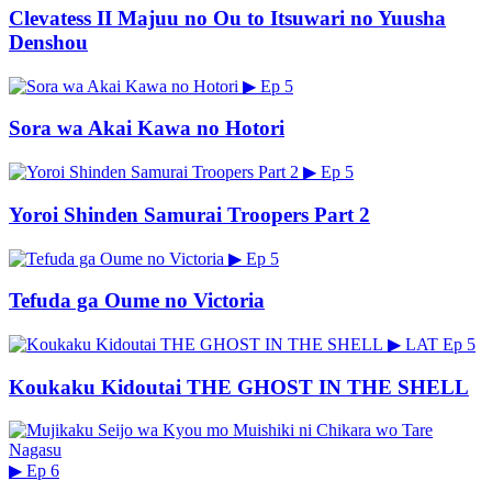
Clevatess II Majuu no Ou to Itsuwari no Yuusha
Denshou
▶
Ep 5
Sora wa Akai Kawa no Hotori
▶
Ep 5
Yoroi Shinden Samurai Troopers Part 2
▶
Ep 5
Tefuda ga Oume no Victoria
▶
LAT
Ep 5
Koukaku Kidoutai THE GHOST IN THE SHELL
▶
Ep 6