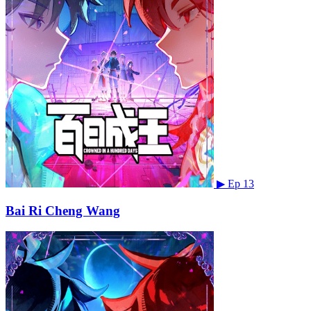
▶
Ep 13
Bai Ri Cheng Wang