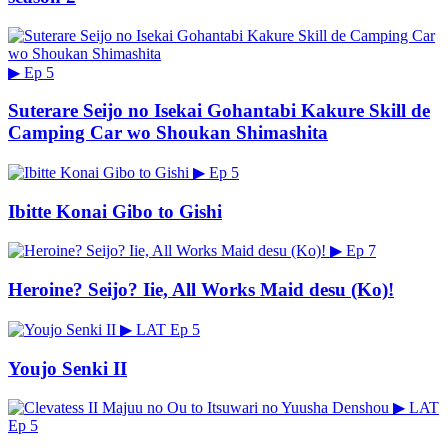
▶
Ep 5
Suterare Seijo no Isekai Gohantabi Kakure Skill de
Camping Car wo Shoukan Shimashita
▶
Ep 5
Ibitte Konai Gibo to Gishi
▶
Ep 7
Heroine? Seijo? Iie, All Works Maid desu (Ko)!
▶
LAT
Ep 5
Youjo Senki II
▶
LAT
Ep 5