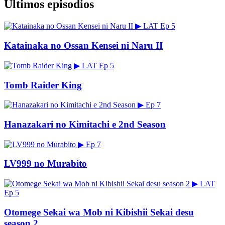
Últimos episodios
▶
LAT
Ep 5
Katainaka no Ossan Kensei ni Naru II
▶
LAT
Ep 5
Tomb Raider King
▶
Ep 7
Hanazakari no Kimitachi e 2nd Season
▶
Ep 7
LV999 no Murabito
▶
LAT
Ep 5
Otomege Sekai wa Mob ni Kibishii Sekai desu
season 2