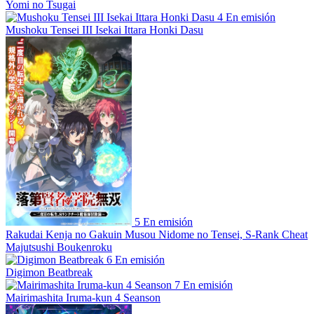
Yomi no Tsugai
4
En emisión
Mushoku Tensei III Isekai Ittara Honki Dasu
5
En emisión
Rakudai Kenja no Gakuin Musou Nidome no Tensei, S-Rank Cheat
Majutsushi Boukenroku
6
En emisión
Digimon Beatbreak
7
En emisión
Mairimashita Iruma-kun 4 Seanson