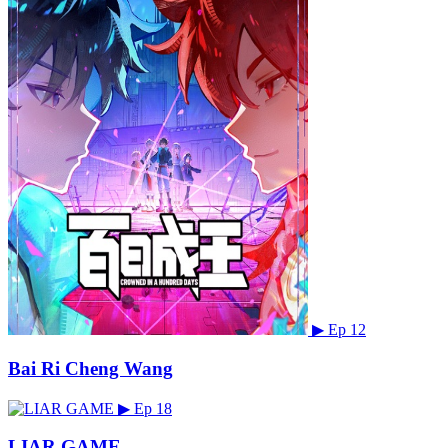
▶
Ep 12
Bai Ri Cheng Wang
▶
Ep 18
LIAR GAME