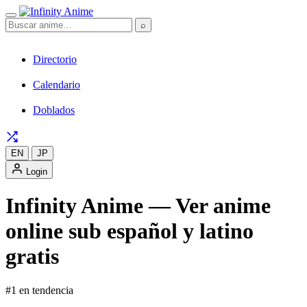
⌕
Directorio
Calendario
Doblados
EN
JP
Login
Infinity Anime — Ver anime
online sub español y latino
gratis
#1 en tendencia