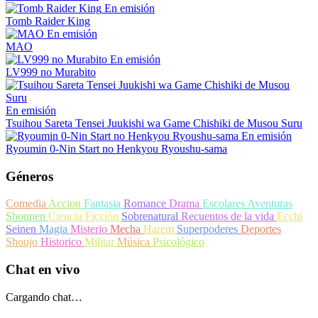
En emisión
Tomb Raider King
En emisión
MAO
En emisión
LV999 no Murabito
En emisión
Tsuihou Sareta Tensei Juukishi wa Game Chishiki de Musou Suru
En emisión
Ryoumin 0-Nin Start no Henkyou Ryoushu-sama
Géneros
Comedia
Accion
Fantasia
Romance
Drama
Escolares
Aventuras
Shounen
Ciencia Ficción
Sobrenatural
Recuentos de la vida
Ecchi
Seinen
Magia
Misterio
Mecha
Harem
Superpoderes
Deportes
Shoujo
Historico
Militar
Música
Psicológico
Chat en vivo
Cargando chat…