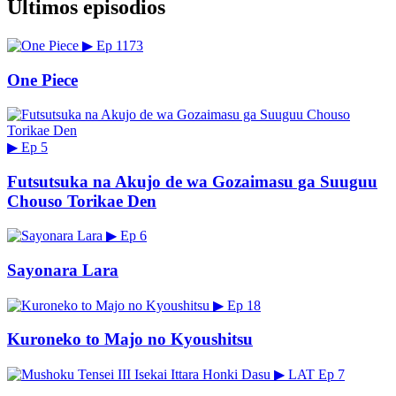
Últimos episodios
▶
Ep 1173
One Piece
▶
Ep 5
Futsutsuka na Akujo de wa Gozaimasu ga Suuguu
Chouso Torikae Den
▶
Ep 6
Sayonara Lara
▶
Ep 18
Kuroneko to Majo no Kyoushitsu
▶
LAT
Ep 7