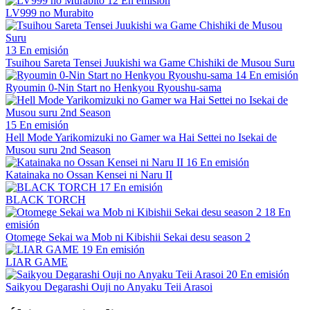
12
En emisión
LV999 no Murabito
13
En emisión
Tsuihou Sareta Tensei Juukishi wa Game Chishiki de Musou Suru
14
En emisión
Ryoumin 0-Nin Start no Henkyou Ryoushu-sama
15
En emisión
Hell Mode Yarikomizuki no Gamer wa Hai Settei no Isekai de
Musou suru 2nd Season
16
En emisión
Katainaka no Ossan Kensei ni Naru II
17
En emisión
BLACK TORCH
18
En
emisión
Otomege Sekai wa Mob ni Kibishii Sekai desu season 2
19
En emisión
LIAR GAME
20
En emisión
Saikyou Degarashi Ouji no Anyaku Teii Arasoi