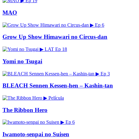
▶
Ep 19
MAO
▶
Ep 6
Grow Up Show Himawari no Circus-dan
▶
LAT
Ep 18
Yomi no Tsugai
▶
Ep 3
BLEACH Sennen Kessen-hen – Kashin-tan
▶
Película
The Ribbon Hero
▶
Ep 6
Iwamoto-senpai no Suisen