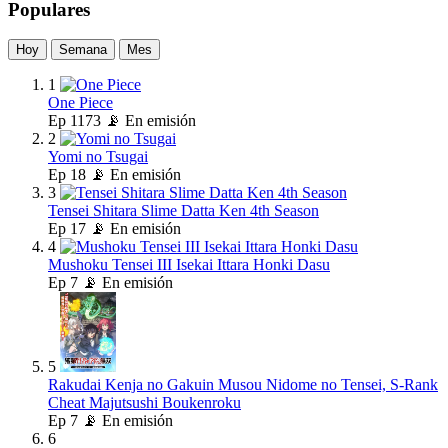
Populares
Hoy
Semana
Mes
1
One Piece
Ep
1173
📡 En emisión
2
Yomi no Tsugai
Ep
18
📡 En emisión
3
Tensei Shitara Slime Datta Ken 4th Season
Ep
17
📡 En emisión
4
Mushoku Tensei III Isekai Ittara Honki Dasu
Ep
7
📡 En emisión
5
Rakudai Kenja no Gakuin Musou Nidome no Tensei, S-Rank
Cheat Majutsushi Boukenroku
Ep
7
📡 En emisión
6