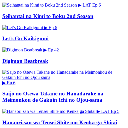
▶
LAT
Ep 6
Seihantai na Kimi to Boku 2nd Season
▶
Ep 6
Let’s Go Kaikigumi
▶
Ep 42
Digimon Beatbreak
▶
Ep 6
Saijo no Osewa Takane no Hanadarake na
Meimonkou de Gakuin Ichi no Ojou-sama
▶
LAT
Ep 5
Hanaori-san wa Tensei Shite mo Kenka ga Shitai