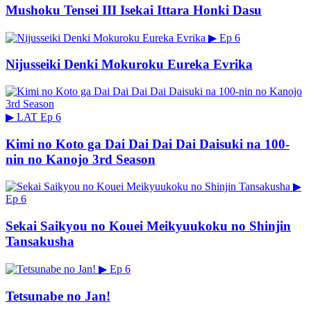
Mushoku Tensei III Isekai Ittara Honki Dasu
▶
Ep 6
Nijusseiki Denki Mokuroku Eureka Evrika
▶
LAT
Ep 6
Kimi no Koto ga Dai Dai Dai Dai Daisuki na 100-
nin no Kanojo 3rd Season
▶
Ep 6
Sekai Saikyou no Kouei Meikyuukoku no Shinjin
Tansakusha
▶
Ep 6
Tetsunabe no Jan!