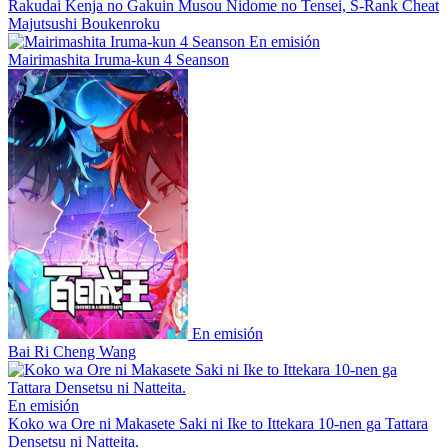
Rakudai Kenja no Gakuin Musou Nidome no Tensei, S-Rank Cheat
Majutsushi Boukenroku
En emisión
Mairimashita Iruma-kun 4 Seanson
En emisión
Bai Ri Cheng Wang
En emisión
Koko wa Ore ni Makasete Saki ni Ike to Ittekara 10-nen ga Tattara
Densetsu ni Natteita.