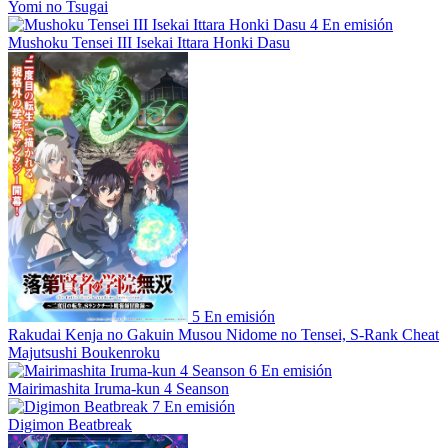
Yomi no Tsugai
4
En emisión
Mushoku Tensei III Isekai Ittara Honki Dasu
5
En emisión
Rakudai Kenja no Gakuin Musou Nidome no Tensei, S-Rank Cheat
Majutsushi Boukenroku
6
En emisión
Mairimashita Iruma-kun 4 Seanson
7
En emisión
Digimon Beatbreak