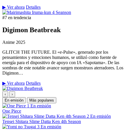
▶ Ver ahora
Detalles
#7 en tendencia
Digimon Beatbreak
Anime
2025
GLITCH THE FUTURE. El «e-Pulse», generado por los
pensamientos y emociones humanos, se utilizó como fuente de
energía para el dispositivo de apoyo con IA «Sapotama». De las
sombras de este notable avance surgen monstruos aterradores. Los
Digimon…
▶ Ver ahora
Detalles
‹
›
En emisión
Más populares
1
En emisión
One Piece
2
En emisión
Tensei Shitara Slime Datta Ken 4th Season
3
En emisión