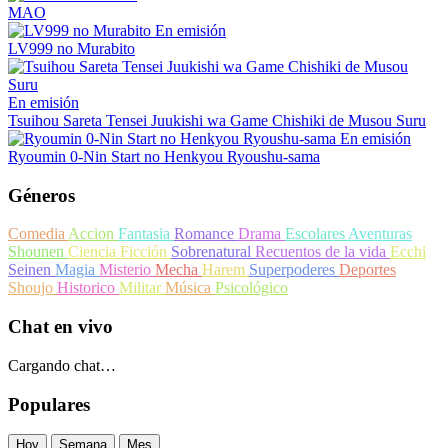
MAO
En emisión
LV999 no Murabito
En emisión
Tsuihou Sareta Tensei Juukishi wa Game Chishiki de Musou Suru
En emisión
Ryoumin 0-Nin Start no Henkyou Ryoushu-sama
Géneros
Comedia
Accion
Fantasia
Romance
Drama
Escolares
Aventuras
Shounen
Ciencia Ficción
Sobrenatural
Recuentos de la vida
Ecchi
Seinen
Magia
Misterio
Mecha
Harem
Superpoderes
Deportes
Shoujo
Historico
Militar
Música
Psicológico
Chat en vivo
Cargando chat…
Populares
Hoy
Semana
Mes