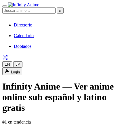
⌕
Directorio
Calendario
Doblados
EN
JP
Login
Infinity Anime — Ver anime
online sub español y latino
gratis
#1 en tendencia