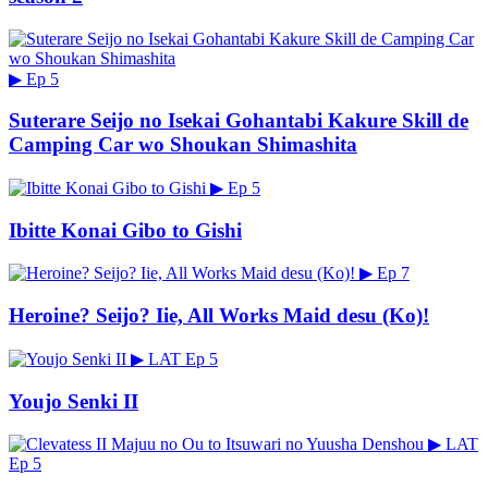
▶
Ep 5
Suterare Seijo no Isekai Gohantabi Kakure Skill de
Camping Car wo Shoukan Shimashita
▶
Ep 5
Ibitte Konai Gibo to Gishi
▶
Ep 7
Heroine? Seijo? Iie, All Works Maid desu (Ko)!
▶
LAT
Ep 5
Youjo Senki II
▶
LAT
Ep 5