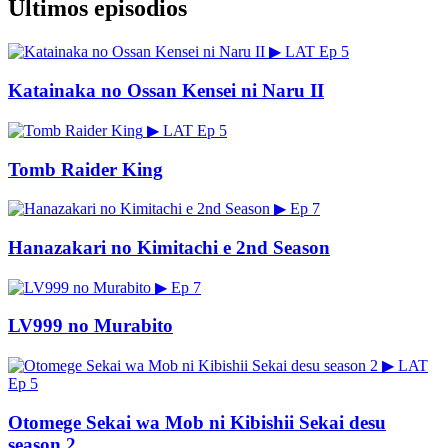
Últimos episodios
▶
LAT
Ep 5
Katainaka no Ossan Kensei ni Naru II
▶
LAT
Ep 5
Tomb Raider King
▶
Ep 7
Hanazakari no Kimitachi e 2nd Season
▶
Ep 7
LV999 no Murabito
▶
LAT
Ep 5
Otomege Sekai wa Mob ni Kibishii Sekai desu
season 2