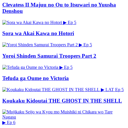
Clevatess II Majuu no Ou to Itsuwari no Yuusha
Denshou
▶
Ep 5
Sora wa Akai Kawa no Hotori
▶
Ep 5
Yoroi Shinden Samurai Troopers Part 2
▶
Ep 5
Tefuda ga Oume no Victoria
▶
LAT
Ep 5
Koukaku Kidoutai THE GHOST IN THE SHELL
▶
Ep 6