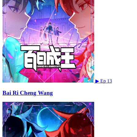
▶
Ep 13
Bai Ri Cheng Wang