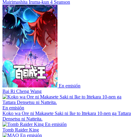
Mairimashita Iruma-kun 4 Seanson
En emisión
Bai Ri Cheng Wang
En emisión
Koko wa Ore ni Makasete Saki ni Ike to Ittekara 10-nen ga Tattara
Densetsu ni Natteita.
En emisión
Tomb Raider King
En emisión