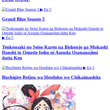
▶
Ep 5
Grand Blue Season 3
▶
Ep 5
Tenkousaki no Seiso Karen na Bishoujo ga Mukashi
Danshi to Omotte Issho ni Asonda Osananajimi
datta Ken
▶
Ep 5
Buchigire Reijou wa Houfuku wo Chikaimashita