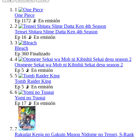
1
One Piece
Ep
1172
📡 En emisión
2
Tensei Shitara Slime Datta Ken 4th Season
Ep
16
📡 En emisión
3
Bleach
Ep
360
Finalizado
4
Otomege Sekai wa Mob ni Kibishii Sekai desu season 2
Ep
5
📡 En emisión
5
Tomb Raider King
Ep
5
📡 En emisión
6
Yomi no Tsugai
Ep
17
📡 En emisión
7
Rakudai Kenja no Gakuin Musou Nidome no Tensei, S-Rank