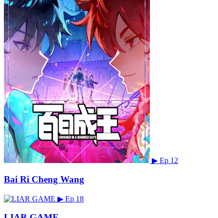
▶
Ep 12
Bai Ri Cheng Wang
▶
Ep 18
LIAR GAME