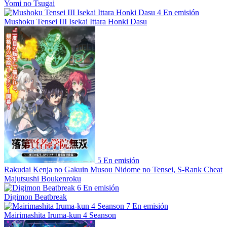
Yomi no Tsugai
4
En emisión
Mushoku Tensei III Isekai Ittara Honki Dasu
5
En emisión
Rakudai Kenja no Gakuin Musou Nidome no Tensei, S-Rank Cheat
Majutsushi Boukenroku
6
En emisión
Digimon Beatbreak
7
En emisión
Mairimashita Iruma-kun 4 Seanson