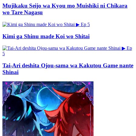
Mujikaku Seijo wa Kyou mo Muishiki ni Chikara
wo Tare Nagasu
▶
Ep 5
Kimi ga Shinu made Koi wo Shitai
▶
Ep
5
Tai-Ari deshita Ojou-sama wa Kakutou Game nante
Shinai