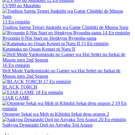
12
En emisión
LV999 no Murabito
13
En emisión
Tsuihou Sareta Tensei Juukishi wa Game Chishiki de Musou Suru
14
En emisión
Ryoumin 0-Nin Start no Henkyou Ryoushu-sama
15
En emisión
Katainaka no Ossan Kensei ni Naru II
16
En emisión
Hell Mode Yarikomizuki no Gamer wa Hai Settei no Isekai de
Musou suru 2nd Season
17
En emisión
BLACK TORCH
18
En emisión
LIAR GAME
19
En
emisión
Otomege Sekai wa Mob ni Kibishii Sekai desu season 2
20
En emisión
Saikyou Degarashi Ouji no Anyaku Teii Arasoi