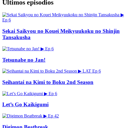
Últimos episodios
▶
Ep 6
Sekai Saikyou no Kouei Meikyuukoku no Shinjin
Tansakusha
▶
Ep 6
Tetsunabe no Jan!
▶
LAT
Ep 6
Seihantai na Kimi to Boku 2nd Season
▶
Ep 6
Let’s Go Kaikigumi
▶
Ep 42
Digimon Beatbreak