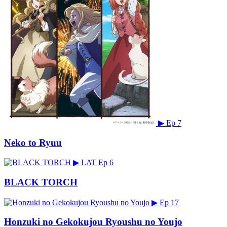
▶
Ep 7
Neko to Ryuu
▶
LAT
Ep 6
BLACK TORCH
▶
Ep 17
Honzuki no Gekokujou Ryoushu no Youjo