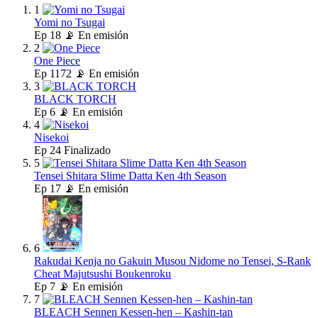
1
Yomi no Tsugai
Ep
18
📡 En emisión
2
One Piece
Ep
1172
📡 En emisión
3
BLACK TORCH
Ep
6
📡 En emisión
4
Nisekoi
Ep
24
Finalizado
5
Tensei Shitara Slime Datta Ken 4th Season
Ep
17
📡 En emisión
6
Rakudai Kenja no Gakuin Musou Nidome no Tensei, S-Rank
Cheat Majutsushi Boukenroku
Ep
7
📡 En emisión
7
BLEACH Sennen Kessen-hen – Kashin-tan