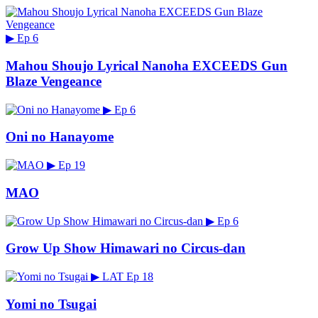
▶
Ep 6
Mahou Shoujo Lyrical Nanoha EXCEEDS Gun
Blaze Vengeance
▶
Ep 6
Oni no Hanayome
▶
Ep 19
MAO
▶
Ep 6
Grow Up Show Himawari no Circus-dan
▶
LAT
Ep 18
Yomi no Tsugai