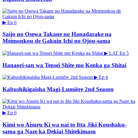
▶
Ep 6
Saijo no Osewa Takane no Hanadarake na
Meimonkou de Gakuin Ichi no Ojou-sama
▶
LAT
Ep 5
Hanaori-san wa Tensei Shite mo Kenka ga Shitai
▶
Ep 6
Kabushikigaisha Magi-Lumière 2nd Season
▶
Ep 6
Kimi wo Aisuru Ki wa nai to Itta Jiki Koushaku-
sama ga Naze ka Dekiai Shitekimasu