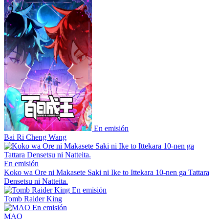
En emisión
Bai Ri Cheng Wang
En emisión
Koko wa Ore ni Makasete Saki ni Ike to Ittekara 10-nen ga Tattara
Densetsu ni Natteita.
En emisión
Tomb Raider King
En emisión
MAO