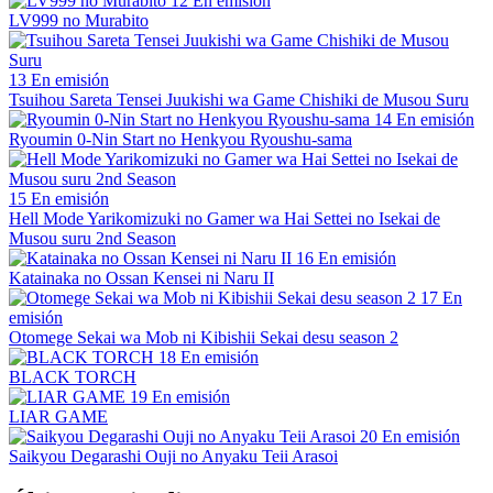
12
En emisión
LV999 no Murabito
13
En emisión
Tsuihou Sareta Tensei Juukishi wa Game Chishiki de Musou Suru
14
En emisión
Ryoumin 0-Nin Start no Henkyou Ryoushu-sama
15
En emisión
Hell Mode Yarikomizuki no Gamer wa Hai Settei no Isekai de
Musou suru 2nd Season
16
En emisión
Katainaka no Ossan Kensei ni Naru II
17
En
emisión
Otomege Sekai wa Mob ni Kibishii Sekai desu season 2
18
En emisión
BLACK TORCH
19
En emisión
LIAR GAME
20
En emisión
Saikyou Degarashi Ouji no Anyaku Teii Arasoi