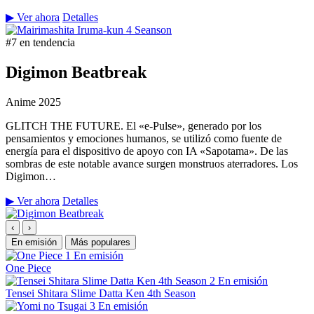
▶ Ver ahora
Detalles
#7 en tendencia
Digimon Beatbreak
Anime
2025
GLITCH THE FUTURE. El «e-Pulse», generado por los
pensamientos y emociones humanos, se utilizó como fuente de
energía para el dispositivo de apoyo con IA «Sapotama». De las
sombras de este notable avance surgen monstruos aterradores. Los
Digimon…
▶ Ver ahora
Detalles
‹
›
En emisión
Más populares
1
En emisión
One Piece
2
En emisión
Tensei Shitara Slime Datta Ken 4th Season
3
En emisión