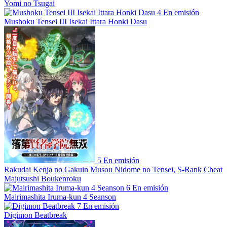
Yomi no Tsugai
4
En emisión
Mushoku Tensei III Isekai Ittara Honki Dasu
5
En emisión
Rakudai Kenja no Gakuin Musou Nidome no Tensei, S-Rank Cheat
Majutsushi Boukenroku
6
En emisión
Mairimashita Iruma-kun 4 Seanson
7
En emisión
Digimon Beatbreak