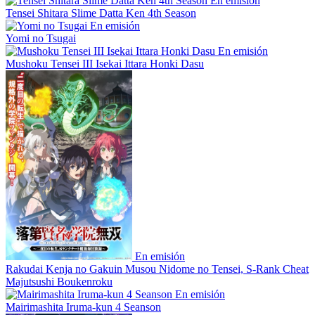
En emisión
Tensei Shitara Slime Datta Ken 4th Season
En emisión
Yomi no Tsugai
En emisión
Mushoku Tensei III Isekai Ittara Honki Dasu
En emisión
Rakudai Kenja no Gakuin Musou Nidome no Tensei, S-Rank Cheat
Majutsushi Boukenroku
En emisión
Mairimashita Iruma-kun 4 Seanson