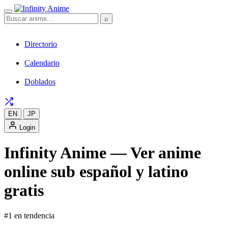
⌕
Directorio
Calendario
Doblados
EN
JP
Login
Infinity Anime — Ver anime
online sub español y latino
gratis
#1 en tendencia