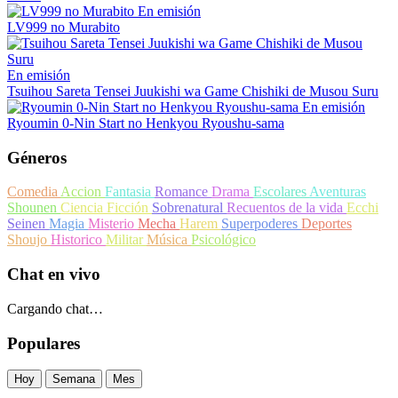
En emisión
LV999 no Murabito
En emisión
Tsuihou Sareta Tensei Juukishi wa Game Chishiki de Musou Suru
En emisión
Ryoumin 0-Nin Start no Henkyou Ryoushu-sama
Géneros
Comedia
Accion
Fantasia
Romance
Drama
Escolares
Aventuras
Shounen
Ciencia Ficción
Sobrenatural
Recuentos de la vida
Ecchi
Seinen
Magia
Misterio
Mecha
Harem
Superpoderes
Deportes
Shoujo
Historico
Militar
Música
Psicológico
Chat en vivo
Cargando chat…
Populares
Hoy
Semana
Mes