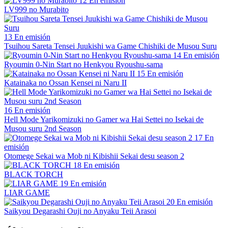
12
En emisión
LV999 no Murabito
13
En emisión
Tsuihou Sareta Tensei Juukishi wa Game Chishiki de Musou Suru
14
En emisión
Ryoumin 0-Nin Start no Henkyou Ryoushu-sama
15
En emisión
Katainaka no Ossan Kensei ni Naru II
16
En emisión
Hell Mode Yarikomizuki no Gamer wa Hai Settei no Isekai de
Musou suru 2nd Season
17
En
emisión
Otomege Sekai wa Mob ni Kibishii Sekai desu season 2
18
En emisión
BLACK TORCH
19
En emisión
LIAR GAME
20
En emisión
Saikyou Degarashi Ouji no Anyaku Teii Arasoi