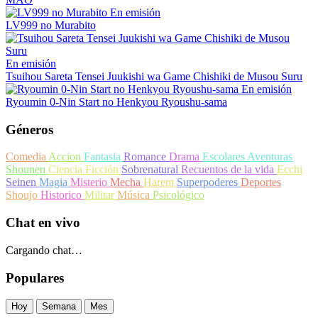
En emisión
LV999 no Murabito
En emisión
Tsuihou Sareta Tensei Juukishi wa Game Chishiki de Musou Suru
En emisión
Ryoumin 0-Nin Start no Henkyou Ryoushu-sama
Géneros
Comedia
Accion
Fantasia
Romance
Drama
Escolares
Aventuras
Shounen
Ciencia Ficción
Sobrenatural
Recuentos de la vida
Ecchi
Seinen
Magia
Misterio
Mecha
Harem
Superpoderes
Deportes
Shoujo
Historico
Militar
Música
Psicológico
Chat en vivo
Cargando chat…
Populares
Hoy
Semana
Mes