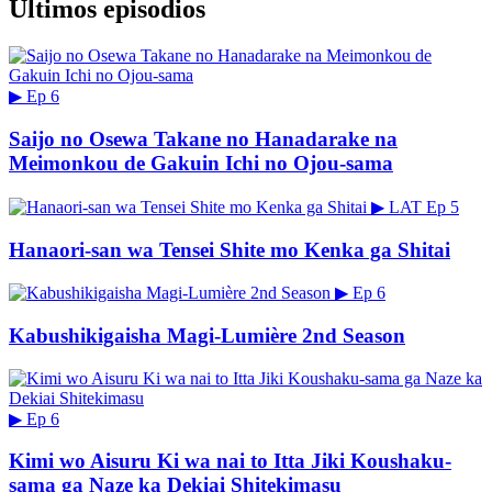
Últimos episodios
▶
Ep 6
Saijo no Osewa Takane no Hanadarake na
Meimonkou de Gakuin Ichi no Ojou-sama
▶
LAT
Ep 5
Hanaori-san wa Tensei Shite mo Kenka ga Shitai
▶
Ep 6
Kabushikigaisha Magi-Lumière 2nd Season
▶
Ep 6
Kimi wo Aisuru Ki wa nai to Itta Jiki Koushaku-
sama ga Naze ka Dekiai Shitekimasu