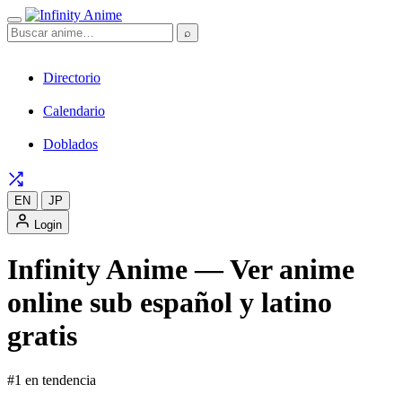
⌕
Directorio
Calendario
Doblados
EN
JP
Login
Infinity Anime — Ver anime
online sub español y latino
gratis
#1 en tendencia