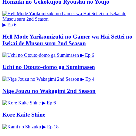
Honzuki no Gekokujou Ryoushu no Youjo
▶
Ep 6
Hell Mode Yarikomizuki no Gamer wa Hai Settei no
Isekai de Musou suru 2nd Season
▶
Ep 6
Uchi no Otouto-domo ga Sumimasen
▶
Ep 4
Nige Jouzu no Wakagimi 2nd Season
▶
Ep 6
Kore Kaite Shine
▶
Ep 18