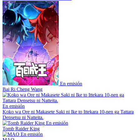
En emisión
Bai Ri Cheng Wang
En emisión
Koko wa Ore ni Makasete Saki ni Ike to Ittekara 10-nen ga Tattara
Densetsu ni Natteita.
En emisión
Tomb Raider King
En emisión
MAO