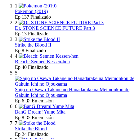
1
Pokemon (2019)
Ep
137
Finalizado
2
Dr. STONE SCIENCE FUTURE Part 3
Ep
13
Finalizado
3
Strike the Blood II
Ep
8
Finalizado
4
Bleach: Sennen Kessen-hen
Ep
40
Finalizado
5
Saijo no Osewa Takane no Hanadarake na Meimonkou de
Gakuin Ichi no Ojou-sama
Ep
6
📡 En emisión
6
BanG Dream! Yume Mita
Ep
8
📡 En emisión
7
Strike the Blood
Ep
24
Finalizado