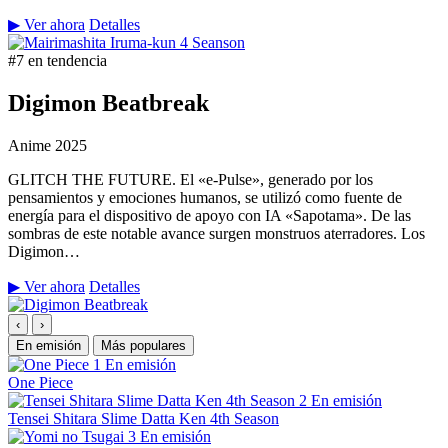
▶ Ver ahora
Detalles
#7 en tendencia
Digimon Beatbreak
Anime
2025
GLITCH THE FUTURE. El «e-Pulse», generado por los
pensamientos y emociones humanos, se utilizó como fuente de
energía para el dispositivo de apoyo con IA «Sapotama». De las
sombras de este notable avance surgen monstruos aterradores. Los
Digimon…
▶ Ver ahora
Detalles
‹
›
En emisión
Más populares
1
En emisión
One Piece
2
En emisión
Tensei Shitara Slime Datta Ken 4th Season
3
En emisión