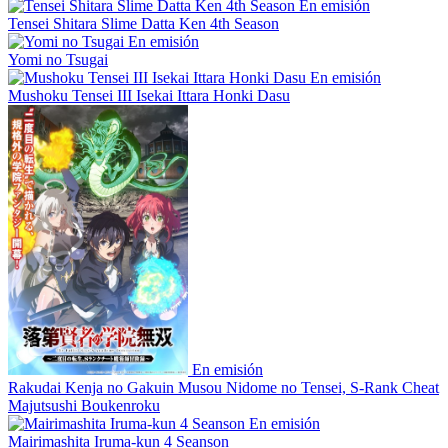
En emisión
Tensei Shitara Slime Datta Ken 4th Season
En emisión
Yomi no Tsugai
En emisión
Mushoku Tensei III Isekai Ittara Honki Dasu
En emisión
Rakudai Kenja no Gakuin Musou Nidome no Tensei, S-Rank Cheat
Majutsushi Boukenroku
En emisión
Mairimashita Iruma-kun 4 Seanson