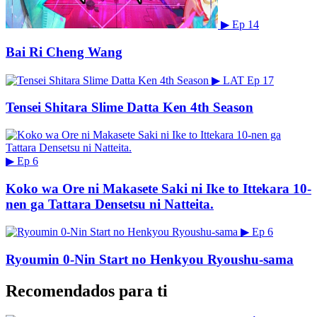
▶
Ep 14
Bai Ri Cheng Wang
▶
LAT
Ep 17
Tensei Shitara Slime Datta Ken 4th Season
▶
Ep 6
Koko wa Ore ni Makasete Saki ni Ike to Ittekara 10-
nen ga Tattara Densetsu ni Natteita.
▶
Ep 6
Ryoumin 0-Nin Start no Henkyou Ryoushu-sama
Recomendados para ti