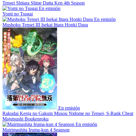
Tensei Shitara Slime Datta Ken 4th Season
En emisión
Yomi no Tsugai
En emisión
Mushoku Tensei III Isekai Ittara Honki Dasu
En emisión
Rakudai Kenja no Gakuin Musou Nidome no Tensei, S-Rank Cheat
Majutsushi Boukenroku
En emisión
Mairimashita Iruma-kun 4 Seanson