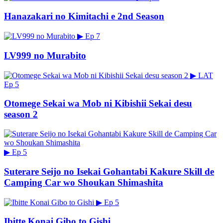
Hanazakari no Kimitachi e 2nd Season
▶
Ep 7
LV999 no Murabito
▶
LAT
Ep 5
Otomege Sekai wa Mob ni Kibishii Sekai desu
season 2
▶
Ep 5
Suterare Seijo no Isekai Gohantabi Kakure Skill de
Camping Car wo Shoukan Shimashita
▶
Ep 5
Ibitte Konai Gibo to Gishi