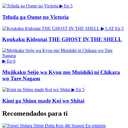
▶
Ep 5
Tefuda ga Oume no Victoria
▶
LAT
Ep 5
Koukaku Kidoutai THE GHOST IN THE SHELL
▶
Ep 6
Mujikaku Seijo wa Kyou mo Muishiki ni Chikara
wo Tare Nagasu
▶
Ep 5
Kimi ga Shinu made Koi wo Shitai
Recomendados para ti
En emisión