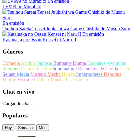
En emisión
LV999 no Murabito
En emisión
Tsuihou Sareta Tensei Juukishi wa Game Chishiki de Musou Suru
En emisión
Katainaka no Ossan Kensei ni Naru II
Géneros
Comedia
Accion
Fantasia
Romance
Drama
Escolares
Aventuras
Shounen
Ciencia Ficción
Sobrenatural
Recuentos de la vida
Ecchi
Seinen
Magia
Misterio
Mecha
Harem
Superpoderes
Deportes
Shoujo
Historico
Militar
Música
Psicológico
Chat en vivo
Cargando chat…
Populares
Hoy
Semana
Mes