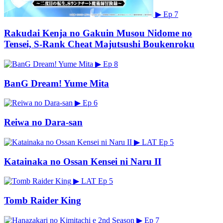
▶
Ep 7
Rakudai Kenja no Gakuin Musou Nidome no
Tensei, S-Rank Cheat Majutsushi Boukenroku
▶
Ep 8
BanG Dream! Yume Mita
▶
Ep 6
Reiwa no Dara-san
▶
LAT
Ep 5
Katainaka no Ossan Kensei ni Naru II
▶
LAT
Ep 5
Tomb Raider King
▶
Ep 7