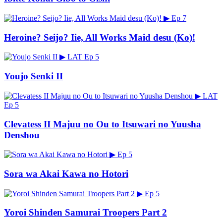
▶
Ep 7
Heroine? Seijo? Iie, All Works Maid desu (Ko)!
▶
LAT
Ep 5
Youjo Senki II
▶
LAT
Ep 5
Clevatess II Majuu no Ou to Itsuwari no Yuusha
Denshou
▶
Ep 5
Sora wa Akai Kawa no Hotori
▶
Ep 5
Yoroi Shinden Samurai Troopers Part 2