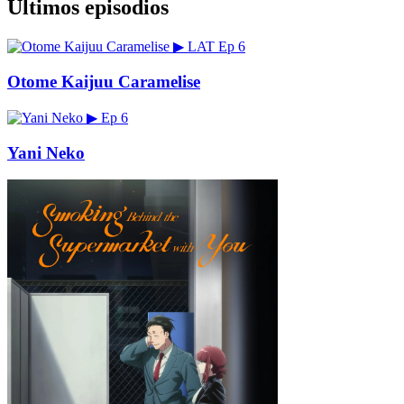
Últimos episodios
▶
LAT
Ep 6
Otome Kaijuu Caramelise
▶
Ep 6
Yani Neko