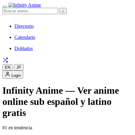
⌕
Directorio
Calendario
Doblados
EN
JP
Login
Infinity Anime — Ver anime
online sub español y latino
gratis
#1 en tendencia