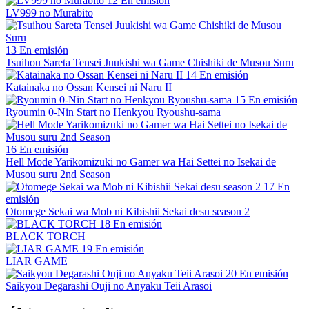
12
En emisión
LV999 no Murabito
13
En emisión
Tsuihou Sareta Tensei Juukishi wa Game Chishiki de Musou Suru
14
En emisión
Katainaka no Ossan Kensei ni Naru II
15
En emisión
Ryoumin 0-Nin Start no Henkyou Ryoushu-sama
16
En emisión
Hell Mode Yarikomizuki no Gamer wa Hai Settei no Isekai de
Musou suru 2nd Season
17
En
emisión
Otomege Sekai wa Mob ni Kibishii Sekai desu season 2
18
En emisión
BLACK TORCH
19
En emisión
LIAR GAME
20
En emisión
Saikyou Degarashi Ouji no Anyaku Teii Arasoi