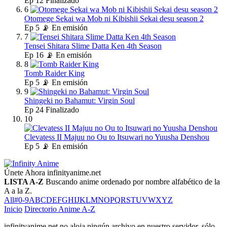
Ep
12
Finalizado
6
Otomege Sekai wa Mob ni Kibishii Sekai desu season 2
Ep
5
📡 En emisión
7
Tensei Shitara Slime Datta Ken 4th Season
Ep
16
📡 En emisión
8
Tomb Raider King
Ep
5
📡 En emisión
9
Shingeki no Bahamut: Virgin Soul
Ep
24
Finalizado
10
Clevatess II Majuu no Ou to Itsuwari no Yuusha Denshou
Ep
5
📡 En emisión
Únete Ahora
infinityanime.net
LISTA A-Z
Buscando anime ordenado por nombre alfabético de la
A a la Z.
All
#
0-9
A
B
C
D
E
F
G
H
I
J
K
L
M
N
O
P
Q
R
S
T
U
V
W
X
Y
Z
Inicio
Directorio Anime A-Z
infinityanime.net no aloja ningún archivo en nuestro servidor, sólo