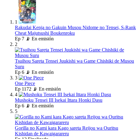
1
Rakudai Kenja no Gakuin Musou Nidome no Tensei, S-Rank
Cheat Majutsushi Boukenroku
Ep
7
📡 En emisión
2
Tsuihou Sareta Tensei Juukishi wa Game Chishiki de Musou
Suru
Ep
6
📡 En emisión
3
One Piece
Ep
1172
📡 En emisión
4
Mushoku Tensei III Isekai Ittara Honki Dasu
Ep
6
📡 En emisión
5
Gorilla no Kami kara Kago sareta Reijou wa Ouritsu
Kishidan de Kawaigarareru