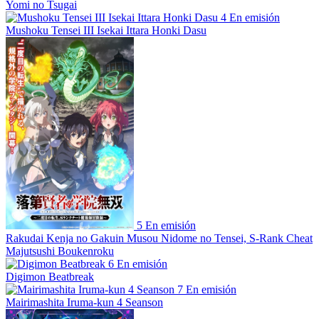
Yomi no Tsugai
4
En emisión
Mushoku Tensei III Isekai Ittara Honki Dasu
5
En emisión
Rakudai Kenja no Gakuin Musou Nidome no Tensei, S-Rank Cheat
Majutsushi Boukenroku
6
En emisión
Digimon Beatbreak
7
En emisión
Mairimashita Iruma-kun 4 Seanson