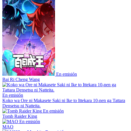
En emisión
Bai Ri Cheng Wang
En emisión
Koko wa Ore ni Makasete Saki ni Ike to Ittekara 10-nen ga Tattara
Densetsu ni Natteita.
En emisión
Tomb Raider King
En emisión
MAO