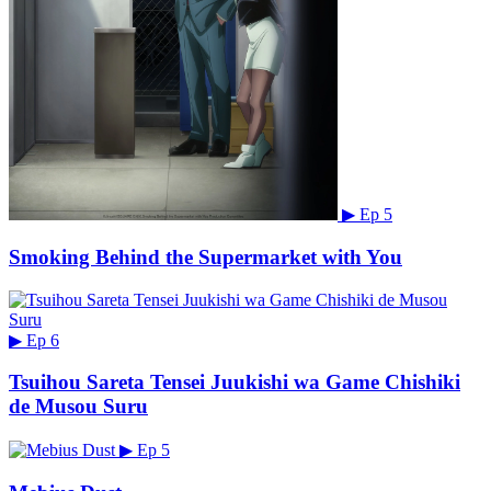
▶
Ep 5
Smoking Behind the Supermarket with You
▶
Ep 6
Tsuihou Sareta Tensei Juukishi wa Game Chishiki
de Musou Suru
▶
Ep 5