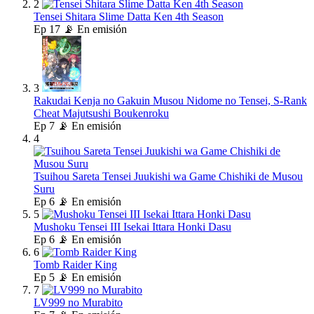
2
Tensei Shitara Slime Datta Ken 4th Season
Ep
17
📡 En emisión
3
Rakudai Kenja no Gakuin Musou Nidome no Tensei, S-Rank
Cheat Majutsushi Boukenroku
Ep
7
📡 En emisión
4
Tsuihou Sareta Tensei Juukishi wa Game Chishiki de Musou
Suru
Ep
6
📡 En emisión
5
Mushoku Tensei III Isekai Ittara Honki Dasu
Ep
6
📡 En emisión
6
Tomb Raider King
Ep
5
📡 En emisión
7
LV999 no Murabito