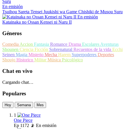
En emisión
Tsuihou Sareta Tensei Juukishi wa Game Chishiki de Musou Suru
En emisión
Katainaka no Ossan Kensei ni Naru II
Géneros
Comedia
Accion
Fantasia
Romance
Drama
Escolares
Aventuras
Shounen
Ciencia Ficción
Sobrenatural
Recuentos de la vida
Ecchi
Seinen
Magia
Misterio
Mecha
Harem
Superpoderes
Deportes
Shoujo
Historico
Militar
Música
Psicológico
Chat en vivo
Cargando chat…
Populares
Hoy
Semana
Mes
1
One Piece
Ep
1172
📡 En emisión