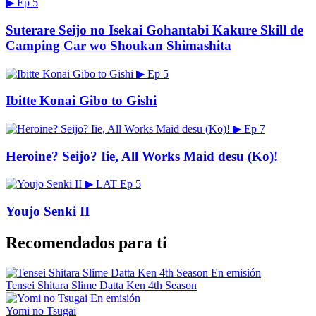
▶
Ep 5
Suterare Seijo no Isekai Gohantabi Kakure Skill de
Camping Car wo Shoukan Shimashita
▶
Ep 5
Ibitte Konai Gibo to Gishi
▶
Ep 7
Heroine? Seijo? Iie, All Works Maid desu (Ko)!
▶
LAT
Ep 5
Youjo Senki II
Recomendados para ti
En emisión
Tensei Shitara Slime Datta Ken 4th Season
En emisión
Yomi no Tsugai