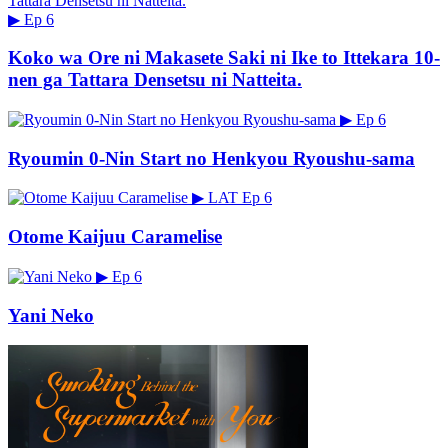
▶
Ep 6
Koko wa Ore ni Makasete Saki ni Ike to Ittekara 10-
nen ga Tattara Densetsu ni Natteita.
▶
Ep 6
Ryoumin 0-Nin Start no Henkyou Ryoushu-sama
▶
LAT
Ep 6
Otome Kaijuu Caramelise
▶
Ep 6
Yani Neko