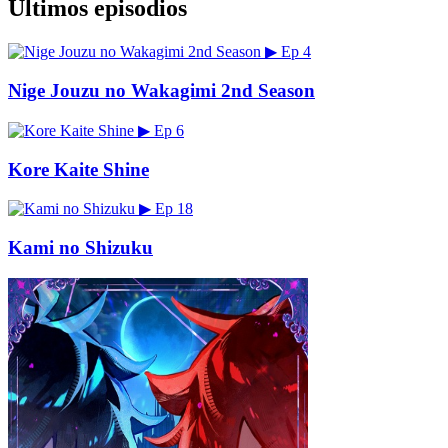
Últimos episodios
▶
Ep 4
Nige Jouzu no Wakagimi 2nd Season
▶
Ep 6
Kore Kaite Shine
▶
Ep 18
Kami no Shizuku