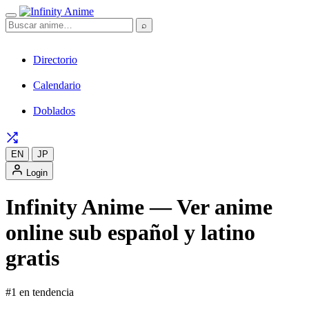
⌕
Directorio
Calendario
Doblados
EN
JP
Login
Infinity Anime — Ver anime
online sub español y latino
gratis
#1 en tendencia