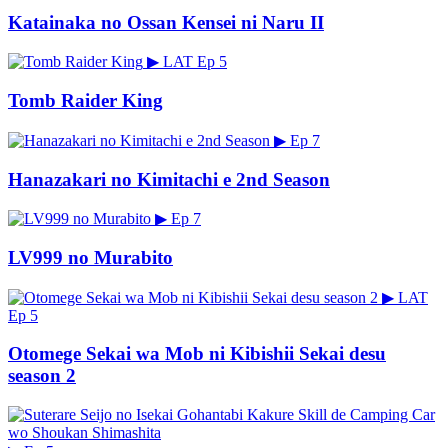
Katainaka no Ossan Kensei ni Naru II
▶
LAT
Ep 5
Tomb Raider King
▶
Ep 7
Hanazakari no Kimitachi e 2nd Season
▶
Ep 7
LV999 no Murabito
▶
LAT
Ep 5
Otomege Sekai wa Mob ni Kibishii Sekai desu
season 2