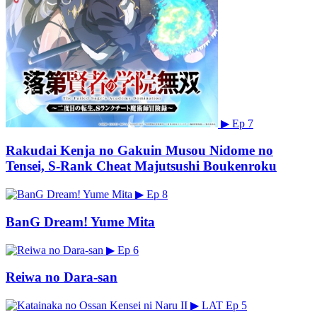
▶
Ep 7
Rakudai Kenja no Gakuin Musou Nidome no
Tensei, S-Rank Cheat Majutsushi Boukenroku
▶
Ep 8
BanG Dream! Yume Mita
▶
Ep 6
Reiwa no Dara-san
▶
LAT
Ep 5