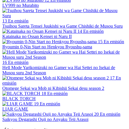
12
En emisión
LV999 no Murabito
13
En emisión
Tsuihou Sareta Tensei Juukishi wa Game Chishiki de Musou Suru
14
En emisión
Katainaka no Ossan Kensei ni Naru II
15
En emisión
Ryoumin 0-Nin Start no Henkyou Ryoushu-sama
16
En emisión
Hell Mode Yarikomizuki no Gamer wa Hai Settei no Isekai de
Musou suru 2nd Season
17
En
emisión
Otomege Sekai wa Mob ni Kibishii Sekai desu season 2
18
En emisión
BLACK TORCH
19
En emisión
LIAR GAME
20
En emisión
Saikyou Degarashi Ouji no Anyaku Teii Arasoi