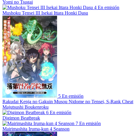
Yomi no Tsugai
4
En emisión
Mushoku Tensei III Isekai Ittara Honki Dasu
5
En emisión
Rakudai Kenja no Gakuin Musou Nidome no Tensei, S-Rank Cheat
Majutsushi Boukenroku
6
En emisión
Digimon Beatbreak
7
En emisión
Mairimashita Iruma-kun 4 Seanson