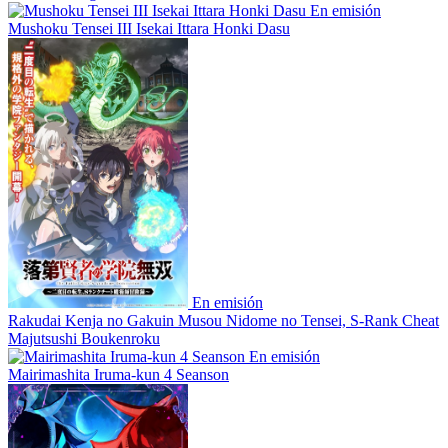
En emisión
Mushoku Tensei III Isekai Ittara Honki Dasu
En emisión
Rakudai Kenja no Gakuin Musou Nidome no Tensei, S-Rank Cheat
Majutsushi Boukenroku
En emisión
Mairimashita Iruma-kun 4 Seanson