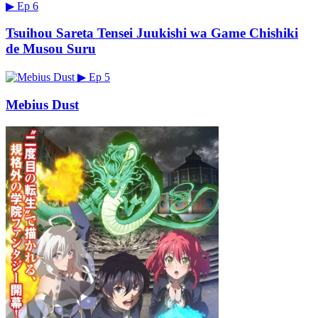
▶
Ep 6
Tsuihou Sareta Tensei Juukishi wa Game Chishiki
de Musou Suru
▶
Ep 5
Mebius Dust