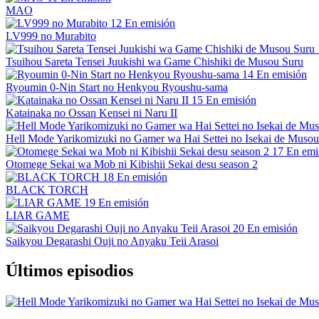
MAO
12
En emisión
LV999 no Murabito
Tsuihou Sareta Tensei Juukishi wa Game Chishiki de Musou Suru
14
En emisión
Ryoumin 0-Nin Start no Henkyou Ryoushu-sama
15
En emisión
Katainaka no Ossan Kensei ni Naru II
Hell Mode Yarikomizuki no Gamer wa Hai Settei no Isekai de Musou
17
En emi
Otomege Sekai wa Mob ni Kibishii Sekai desu season 2
18
En emisión
BLACK TORCH
19
En emisión
LIAR GAME
20
En emisión
Saikyou Degarashi Ouji no Anyaku Teii Arasoi
Últimos episodios