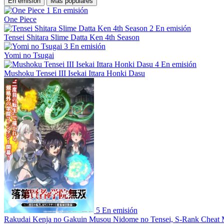
En emisión
Más populares
1
En emisión
One Piece
2
En emisión
Tensei Shitara Slime Datta Ken 4th Season
3
En emisión
Yomi no Tsugai
4
En emisión
Mushoku Tensei III Isekai Ittara Honki Dasu
5
En emisión
Rakudai Kenja no Gakuin Musou Nidome no Tensei, S-Rank Cheat 