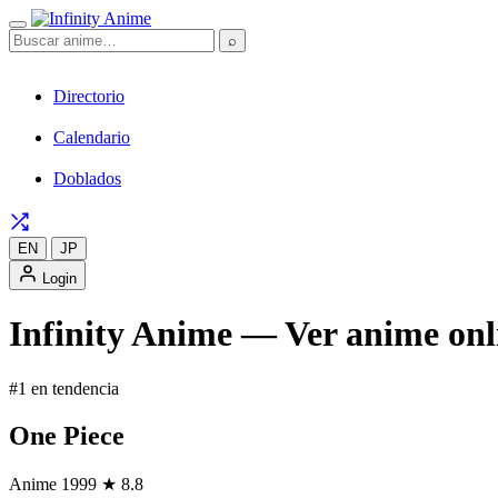
⌕
Directorio
Calendario
Doblados
EN
JP
Login
Infinity Anime — Ver anime onli
#1 en tendencia
One Piece
Anime
1999
★ 8.8