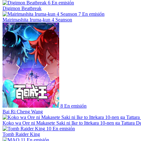
6
En emisión
Digimon Beatbreak
7
En emisión
Mairimashita Iruma-kun 4 Seanson
8
En emisión
Bai Ri Cheng Wang
Koko wa Ore ni Makasete Saki ni Ike to Ittekara 10-nen ga Tattara De
10
En emisión
Tomb Raider King
11
En emisión