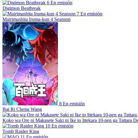
6
En emisión
Digimon Beatbreak
7
En emisión
Mairimashita Iruma-kun 4 Seanson
8
En emisión
Bai Ri Cheng Wang
Koko wa Ore ni Makasete Saki ni Ike to Ittekara 10-nen ga Tattara De
10
En emisión
Tomb Raider King
11
En emisión