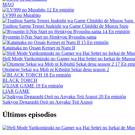
MAO
12
En emisión
LV999 no Murabito
Tsuihou Sareta Tensei Juukishi wa Game Chishiki de Musou Suru
14
En emisión
Ryoumin 0-Nin Start no Henkyou Ryoushu-sama
15
En emisión
Katainaka no Ossan Kensei ni Naru II
Hell Mode Yarikomizuki no Gamer wa Hai Settei no Isekai de Musou
17
En emi
Otomege Sekai wa Mob ni Kibishii Sekai desu season 2
18
En emisión
BLACK TORCH
19
En emisión
LIAR GAME
20
En emisión
Saikyou Degarashi Ouji no Anyaku Teii Arasoi
Últimos episodios