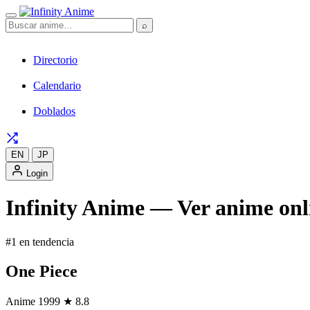
⌕
Directorio
Calendario
Doblados
EN
JP
Login
Infinity Anime — Ver anime onli
#1 en tendencia
One Piece
Anime
1999
★ 8.8