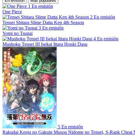
En emisión
Más populares
1
En emisión
One Piece
2
En emisión
Tensei Shitara Slime Datta Ken 4th Season
3
En emisión
Yomi no Tsugai
4
En emisión
Mushoku Tensei III Isekai Ittara Honki Dasu
5
En emisión
Rakudai Kenja no Gakuin Musou Nidome no Tensei, S-Rank Cheat 