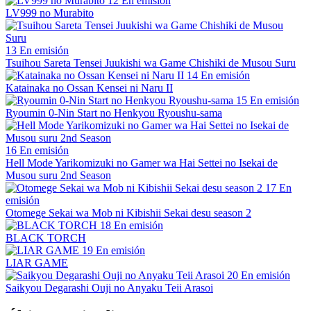
12
En emisión
LV999 no Murabito
13
En emisión
Tsuihou Sareta Tensei Juukishi wa Game Chishiki de Musou Suru
14
En emisión
Katainaka no Ossan Kensei ni Naru II
15
En emisión
Ryoumin 0-Nin Start no Henkyou Ryoushu-sama
16
En emisión
Hell Mode Yarikomizuki no Gamer wa Hai Settei no Isekai de
Musou suru 2nd Season
17
En
emisión
Otomege Sekai wa Mob ni Kibishii Sekai desu season 2
18
En emisión
BLACK TORCH
19
En emisión
LIAR GAME
20
En emisión
Saikyou Degarashi Ouji no Anyaku Teii Arasoi