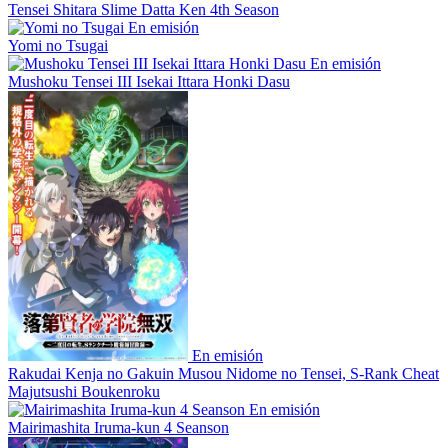
Tensei Shitara Slime Datta Ken 4th Season
En emisión
Yomi no Tsugai
En emisión
Mushoku Tensei III Isekai Ittara Honki Dasu
En emisión
Rakudai Kenja no Gakuin Musou Nidome no Tensei, S-Rank Cheat
Majutsushi Boukenroku
En emisión
Mairimashita Iruma-kun 4 Seanson