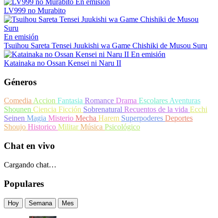
En emisión
LV999 no Murabito
En emisión
Tsuihou Sareta Tensei Juukishi wa Game Chishiki de Musou Suru
En emisión
Katainaka no Ossan Kensei ni Naru II
Géneros
Comedia
Accion
Fantasia
Romance
Drama
Escolares
Aventuras
Shounen
Ciencia Ficción
Sobrenatural
Recuentos de la vida
Ecchi
Seinen
Magia
Misterio
Mecha
Harem
Superpoderes
Deportes
Shoujo
Historico
Militar
Música
Psicológico
Chat en vivo
Cargando chat…
Populares
Hoy
Semana
Mes