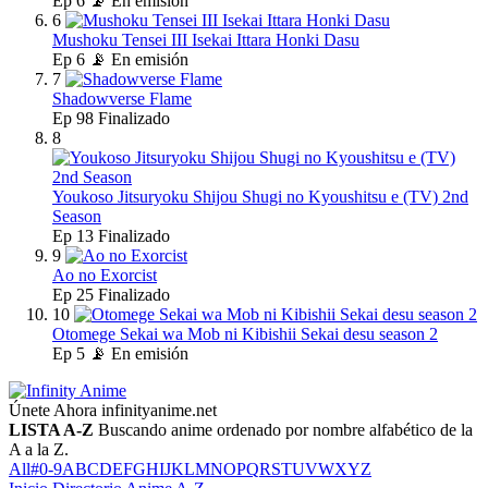
Ep
6
📡 En emisión
6
Mushoku Tensei III Isekai Ittara Honki Dasu
Ep
6
📡 En emisión
7
Shadowverse Flame
Ep
98
Finalizado
8
Youkoso Jitsuryoku Shijou Shugi no Kyoushitsu e (TV) 2nd
Season
Ep
13
Finalizado
9
Ao no Exorcist
Ep
25
Finalizado
10
Otomege Sekai wa Mob ni Kibishii Sekai desu season 2
Ep
5
📡 En emisión
Únete Ahora
infinityanime.net
LISTA A-Z
Buscando anime ordenado por nombre alfabético de la
A a la Z.
All
#
0-9
A
B
C
D
E
F
G
H
I
J
K
L
M
N
O
P
Q
R
S
T
U
V
W
X
Y
Z