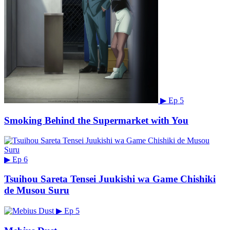
▶
Ep 5
Smoking Behind the Supermarket with You
▶
Ep 6
Tsuihou Sareta Tensei Juukishi wa Game Chishiki
de Musou Suru
▶
Ep 5