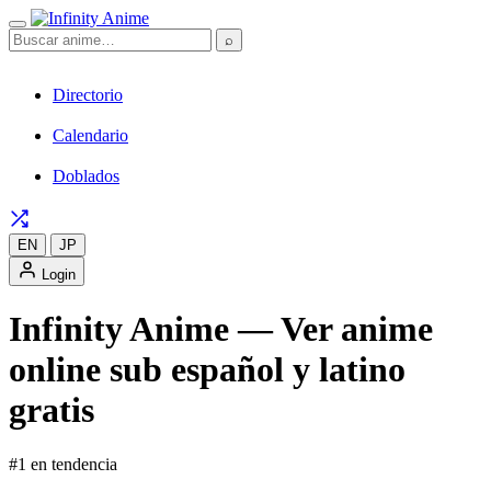
⌕
Directorio
Calendario
Doblados
EN
JP
Login
Infinity Anime — Ver anime
online sub español y latino
gratis
#1 en tendencia