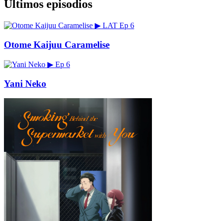
Últimos episodios
▶
LAT
Ep 6
Otome Kaijuu Caramelise
▶
Ep 6
Yani Neko