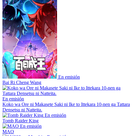
En emisión
Bai Ri Cheng Wang
En emisión
Koko wa Ore ni Makasete Saki ni Ike to Ittekara 10-nen ga Tattara
Densetsu ni Natteita.
En emisión
Tomb Raider King
En emisión
MAO