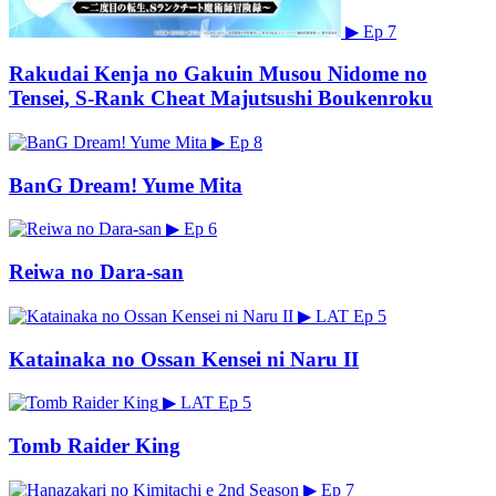
▶
Ep 7
Rakudai Kenja no Gakuin Musou Nidome no
Tensei, S-Rank Cheat Majutsushi Boukenroku
▶
Ep 8
BanG Dream! Yume Mita
▶
Ep 6
Reiwa no Dara-san
▶
LAT
Ep 5
Katainaka no Ossan Kensei ni Naru II
▶
LAT
Ep 5
Tomb Raider King
▶
Ep 7