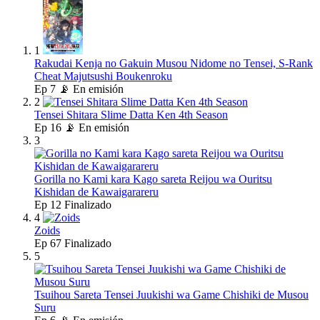
1
Rakudai Kenja no Gakuin Musou Nidome no Tensei, S-Rank
Cheat Majutsushi Boukenroku
Ep
7
📡 En emisión
2
Tensei Shitara Slime Datta Ken 4th Season
Ep
16
📡 En emisión
3
Gorilla no Kami kara Kago sareta Reijou wa Ouritsu
Kishidan de Kawaigarareru
Ep
12
Finalizado
4
Zoids
Ep
67
Finalizado
5
Tsuihou Sareta Tensei Juukishi wa Game Chishiki de Musou
Suru