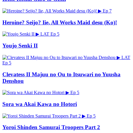
▶
Ep 7
Heroine? Seijo? Iie, All Works Maid desu (Ko)!
▶
LAT
Ep 5
Youjo Senki II
▶
LAT
Ep 5
Clevatess II Majuu no Ou to Itsuwari no Yuusha
Denshou
▶
Ep 5
Sora wa Akai Kawa no Hotori
▶
Ep 5
Yoroi Shinden Samurai Troopers Part 2