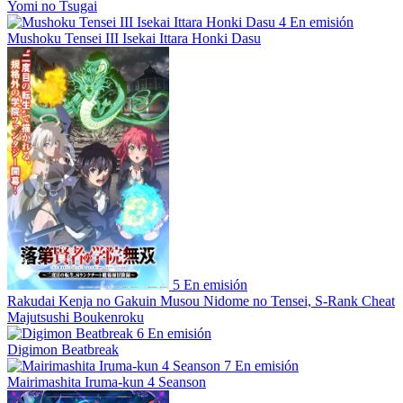
Yomi no Tsugai
4
En emisión
Mushoku Tensei III Isekai Ittara Honki Dasu
5
En emisión
Rakudai Kenja no Gakuin Musou Nidome no Tensei, S-Rank Cheat
Majutsushi Boukenroku
6
En emisión
Digimon Beatbreak
7
En emisión
Mairimashita Iruma-kun 4 Seanson