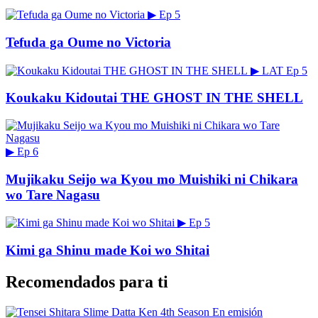
▶
Ep 5
Tefuda ga Oume no Victoria
▶
LAT
Ep 5
Koukaku Kidoutai THE GHOST IN THE SHELL
▶
Ep 6
Mujikaku Seijo wa Kyou mo Muishiki ni Chikara
wo Tare Nagasu
▶
Ep 5
Kimi ga Shinu made Koi wo Shitai
Recomendados para ti
En emisión