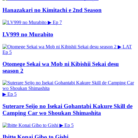
Hanazakari no Kimitachi e 2nd Season
▶
Ep 7
LV999 no Murabito
▶
LAT
Ep 5
Otomege Sekai wa Mob ni Kibishii Sekai desu
season 2
▶
Ep 5
Suterare Seijo no Isekai Gohantabi Kakure Skill de
Camping Car wo Shoukan Shimashita
▶
Ep 5
Ibitte Konai Gibo to Gishi